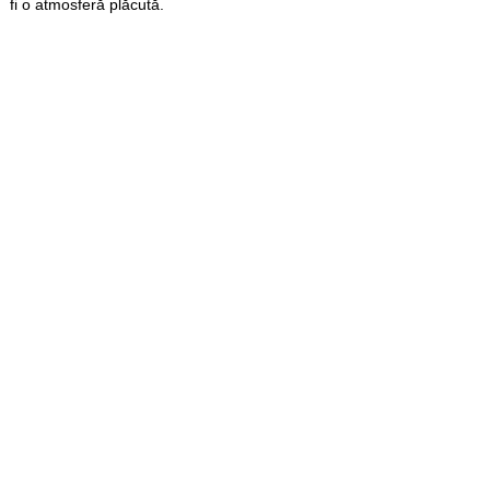
fi o atmosferă plăcută.