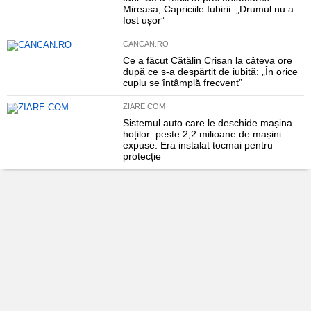
Mireasa, Capriciile Iubirii: „Drumul nu a
fost ușor”
CANCAN.RO
Ce a făcut Cătălin Crișan la câteva ore
după ce s-a despărțit de iubită: „În orice
cuplu se întâmplă frecvent”
ZIARE.COM
Sistemul auto care le deschide mașina
hoților: peste 2,2 milioane de mașini
expuse. Era instalat tocmai pentru
protecție