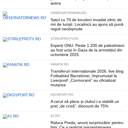
avere
OBSERVATORNEWS.RO
Satul cu 70 de locuitori invadat zilnic de
mii de turiști. Localnicii au ajuns să pună
reguli neobișnuite
STIRILEPROTV.RO
Experți ONU: Peste 1.200 de palestinieni
au fost uciși în Gaza de la armistițiul din
octombrie 2025
FANATIK.RO
Transferuri internaționale 2026, live blog.
Fotbalistul Barcelonei, împrumutat la
Liverpool! „Cormoranii” au oficializat
mutarea
DIGISPORT.RO
A cerut să plece și clubul i-a stabilit un
preț „de criză”: discount de 75%
A1.RO
Raluca Preda, anunț surprinzător pentru
fani. Ce a realizat prezentatoarea