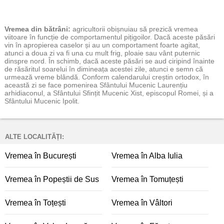
Vremea
din bătrâni:
agricultorii obișnuiau să prezică vremea
viitoare în funcție de comportamentul pițigoilor. Dacă aceste păsări
vin în apropierea caselor și au un comportament foarte agitat,
atunci a doua zi va fi una cu mult frig, ploaie sau vânt puternic
dinspre nord. În schimb, dacă aceste păsări se aud ciripind înainte
de răsăritul soarelui în dimineața acestei zile, atunci e semn că
urmează vreme blândă. Conform calendarului creștin ortodox, în
această zi se face pomenirea Sfântului Mucenic Laurențiu
arhidiaconul, a Sfântului Sfințit Mucenic Xist, episcopul Romei, și a
Sfântului Mucenic Ipolit.
ALTE LOCALITĂȚI:
Vremea în București
Vremea în Alba Iulia
Vremea în Popeștii de Sus
Vremea în Tomuțești
Vremea în Toțești
Vremea în Vâltori