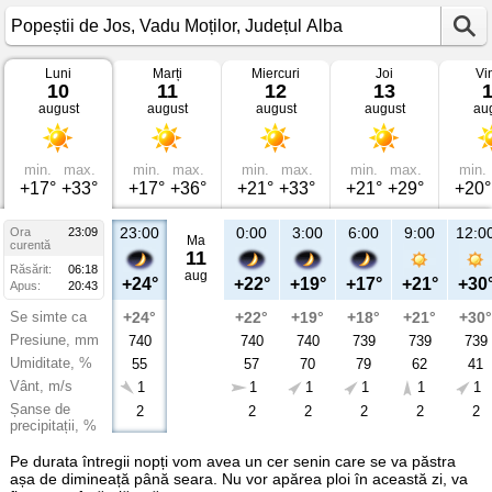
Luni
Marți
Miercuri
Joi
Vi
Vremea
10
11
12
13
în
august
august
august
august
au
Popeștii
de
Jos
Vadu
Moților,
min.
max.
min.
max.
min.
max.
min.
max.
min.
Județul
+17°
+33°
+17°
+36°
+21°
+33°
+21°
+29°
+20°
Alba
23:00
0:00
3:00
6:00
9:00
12:0
Ora
23:09
Ma
curentă
11
Răsărit:
06:18
aug
+24°
+22°
+19°
+17°
+21°
+30
Apus:
20:43
Se simte ca
+24°
+22°
+19°
+18°
+21°
+30°
Presiune, mm
740
740
740
739
739
739
Umiditate, %
55
57
70
79
62
41
Vânt, m/s
1
1
1
1
1
1
Șanse de
2
2
2
2
2
2
precipitații, %
Pe durata întregii nopți vom avea un cer senin care se va păstra
așa de dimineață până seara. Nu vor apărea ploi în această zi, va