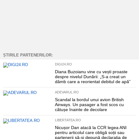
ȘTIRILE PARTENERILOR:
DIGI24.RO
Diana Buzoianu vine cu vești proaste
despre nivelul Dunării: „S-a creat un
dâmb care a reorientat debitul de apă”
ADEVARUL.RO
Scandal la bordul unui avion British
Airways. Un pasager a fost scos cu
cătușe înainte de decolare
LIBERTATEA.RO
Nicușor Dan atacă la CCR legea ANI
pentru articolul care obligă soții sau
partenerii să-și depună declarația de