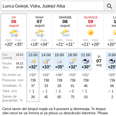
Joi
Vineri
Sâmbătă
Duminică
L
Vremea
06
07
08
09
în
august
august
august
august
au
Lunca
Goiești
Vidra,
Județul
Alba
min.
max.
min.
max.
min.
max.
min.
max.
min.
+20°
+35°
+19°
+34°
+21°
+31°
+21°
+29°
+20°
13:00
14:00
15:00
18:00
21:00
0:00
Ora
13:13
Vi
curentă
07
Răsărit:
06:13
aug
+32°
+33°
+35°
+32°
+30°
+25
Apus:
20:49
Se simte ca
+32°
+33°
+35°
+33°
+31°
+25°
Presiune, mm
739
738
739
739
739
739
Umiditate, %
37
33
28
41
46
66
Vânt, m/s
1
1
2
2
1
1
Șanse de
26
45
65
75
10
2
precipitații, %
Cerul senin din timpul nopții va fi prezent și dimineața. În timpul
zilei cerul se va înnora și va ploua cu descărcări electrice. Ploaia