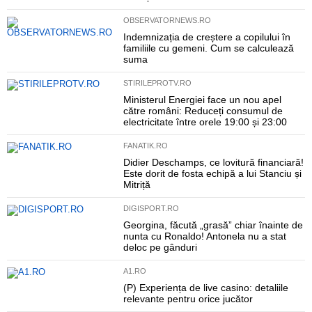
OBSERVATORNEWS.RO
Indemnizația de creștere a copilului în
familiile cu gemeni. Cum se calculează
suma
STIRILEPROTV.RO
Ministerul Energiei face un nou apel
către români: Reduceți consumul de
electricitate între orele 19:00 și 23:00
FANATIK.RO
Didier Deschamps, ce lovitură financiară!
Este dorit de fosta echipă a lui Stanciu și
Mitriță
DIGISPORT.RO
Georgina, făcută „grasă” chiar înainte de
nunta cu Ronaldo! Antonela nu a stat
deloc pe gânduri
A1.RO
(P) Experiența de live casino: detaliile
relevante pentru orice jucător