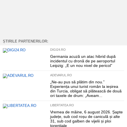
ȘTIRILE PARTENERILOR:
DIGI24.RO
Germania acuză un atac hibrid după
incidentul cu dronă de pe aeroportul
Leipzig: „E un nou nivel de pericol”
ADEVARUL.RO
„Ne-au pus să plătim din nou.”
Experiența unui turist român la ieșirea
din Turcia, obligat să plătească de două
ori taxele de drum: „Aveam...
LIBERTATEA.RO
Vremea de mâine, 6 august 2026. Șapte
județe, sub cod roșu de caniculă și alte
31, sub cod galben de vijelii și ploi
torențiale