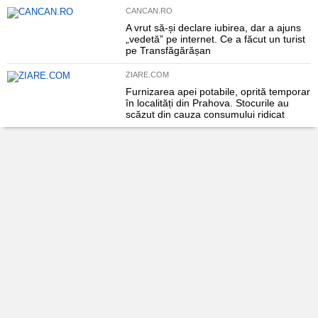
CANCAN.RO
A vrut să-și declare iubirea, dar a ajuns
„vedetă” pe internet. Ce a făcut un turist
pe Transfăgărășan
ZIARE.COM
Furnizarea apei potabile, oprită temporar
în localități din Prahova. Stocurile au
scăzut din cauza consumului ridicat