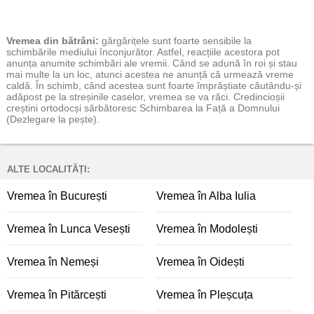
Vremea
din bătrâni:
gărgărițele sunt foarte sensibile la
schimbările mediului înconjurător. Astfel, reacțiile acestora pot
anunța anumite schimbări ale vremii. Când se adună în roi și stau
mai multe la un loc, atunci acestea ne anunță că urmează vreme
caldă. În schimb, când acestea sunt foarte împrăștiate căutându-și
adăpost pe la streșinile caselor, vremea se va răci. Credincioșii
creștini ortodocși sărbătoresc Schimbarea la Față a Domnului
(Dezlegare la pește).
ALTE LOCALITĂȚI:
Vremea în București
Vremea în Alba Iulia
Vremea în Lunca Vesești
Vremea în Modolești
Vremea în Nemeși
Vremea în Oidești
Vremea în Pitărcești
Vremea în Pleșcuța