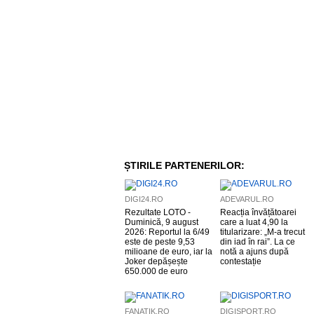
ȘTIRILE PARTENERILOR:
DIGI24.RO
ADEVARUL.RO
Rezultate LOTO -
Reacția învățătoarei
Duminică, 9 august
care a luat 4,90 la
2026: Reportul la 6/49
titularizare: „M-a trecut
este de peste 9,53
din iad în rai”. La ce
milioane de euro, iar la
notă a ajuns după
Joker depășește
contestație
650.000 de euro
FANATIK.RO
DIGISPORT.RO