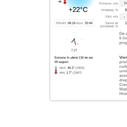
7
Presiune, mm
+22°C
8
Umiditate, %
Vânt, m/s
1
Răsărit:
06:16
Apus:
20:44
Șanse de
precipitații, %
De-a
fi î
prog
7:27
Vre
Extreme în ultimii 130 de ani
priv
09 august:
curb
:
40.2°
(1903)
MAX
urme
:
1.7°
(1947)
MIN
aces
drep
Cred
Mati
Hris