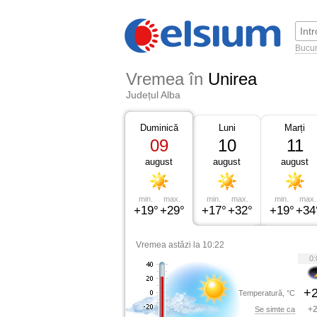
Bucur
Vremea în
Unirea
Județul Alba
Duminică
Luni
Marți
09
10
11
august
august
august
min.
max.
min.
max.
min.
max.
+19°
+29°
+17°
+32°
+19°
+34
Vremea astăzi la 10:22
0:
+2
Temperatură, °C
+2
Se simte ca