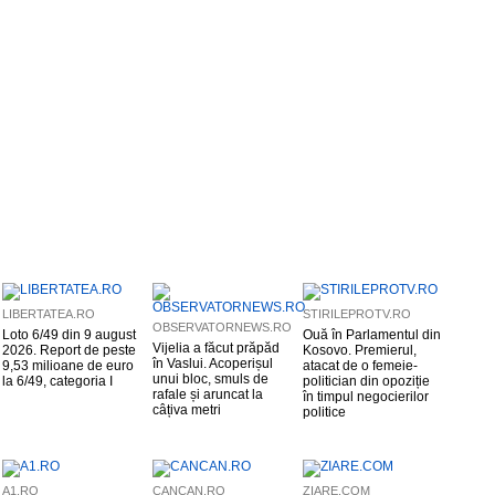
LIBERTATEA.RO
STIRILEPROTV.RO
OBSERVATORNEWS.RO
Loto 6/49 din 9 august
Ouă în Parlamentul din
Vijelia a făcut prăpăd
2026. Report de peste
Kosovo. Premierul,
în Vaslui. Acoperișul
9,53 milioane de euro
atacat de o femeie-
unui bloc, smuls de
la 6/49, categoria I
politician din opoziție
rafale și aruncat la
în timpul negocierilor
câțiva metri
politice
A1.RO
CANCAN.RO
ZIARE.COM