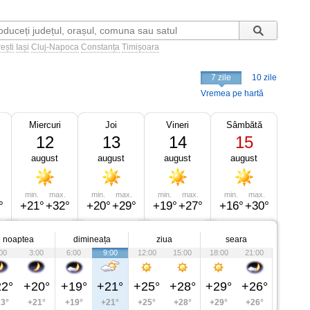
ești
Iași
Cluj-Napoca
Constanța
Timișoara
7 zile
10 zile
Vremea pe hartă
Miercuri
Joi
Vineri
Sâmbătă
12
13
14
15
august
august
august
august
min.
max.
min.
max.
min.
max.
min.
max.
°
+21°
+32°
+20°
+29°
+19°
+27°
+16°
+30°
noaptea
dimineața
ziua
seara
00
3:00
6:00
9:00
12:00
15:00
18:00
21:00
2°
+20°
+19°
+21°
+25°
+28°
+29°
+26°
3°
+21°
+19°
+21°
+25°
+28°
+29°
+26°