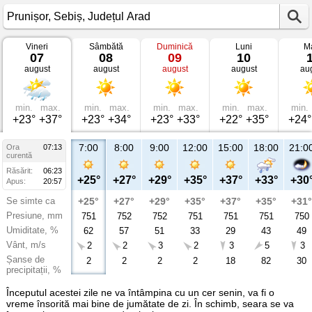
Vineri
Sâmbătă
Duminică
Luni
Ma
Vremea
07
08
09
10
în
august
august
august
august
au
Prunișor
Sebiș,
Județul
Arad
min.
max.
min.
max.
min.
max.
min.
max.
min.
+23°
+37°
+23°
+34°
+23°
+33°
+22°
+35°
+24°
7:00
8:00
9:00
12:00
15:00
18:00
21:0
Ora
07:13
curentă
Răsărit:
06:23
+25°
+27°
+29°
+35°
+37°
+33°
+30
Apus:
20:57
Se simte ca
+25°
+27°
+29°
+35°
+37°
+35°
+31°
Presiune, mm
751
752
752
751
751
751
750
Umiditate, %
62
57
51
33
29
43
49
Vânt, m/s
2
2
3
2
3
5
3
Șanse de
2
2
2
2
18
82
30
precipitații, %
Începutul acestei zile ne va întâmpina cu un cer senin, va fi o
vreme însorită mai bine de jumătate de zi. În schimb, seara se va