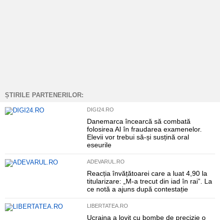
ȘTIRILE PARTENERILOR:
DIGI24.RO
Danemarca încearcă să combată
folosirea AI în fraudarea examenelor.
Elevii vor trebui să-și susțină oral
eseurile
ADEVARUL.RO
Reacția învățătoarei care a luat 4,90 la
titularizare: „M-a trecut din iad în rai”. La
ce notă a ajuns după contestație
LIBERTATEA.RO
Ucraina a lovit cu bombe de precizie o