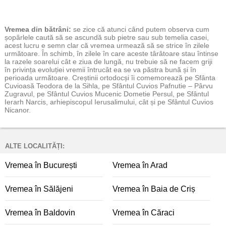
Vremea
din bătrâni:
se zice că atunci când putem observa cum
șopârlele caută să se ascundă sub pietre sau sub temelia casei,
acest lucru e semn clar că vremea urmează să se strice în zilele
următoare. În schimb, în zilele în care aceste târâtoare stau întinse
la razele soarelui cât e ziua de lungă, nu trebuie să ne facem griji
în privința evoluției vremii întrucât ea se va păstra bună și în
perioada următoare. Creștinii ortodocși îi comemorează pe Sfânta
Cuvioasă Teodora de la Sihla, pe Sfântul Cuvios Pafnutie – Pârvu
Zugravul, pe Sfântul Cuvios Mucenic Dometie Persul, pe Sfântul
Ierarh Narcis, arhiepiscopul Ierusalimului, cât și pe Sfântul Cuvios
Nicanor.
ALTE LOCALITĂȚI:
Vremea în București
Vremea în Arad
Vremea în Sălăjeni
Vremea în Baia de Criș
Vremea în Baldovin
Vremea în Căraci