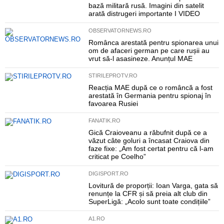
bază militară rusă. Imagini din satelit
arată distrugeri importante I VIDEO
OBSERVATORNEWS.RO
Românca arestată pentru spionarea unui
om de afaceri german pe care rușii au
vrut să-l asasineze. Anunțul MAE
STIRILEPROTV.RO
Reacția MAE după ce o româncă a fost
arestată în Germania pentru spionaj în
favoarea Rusiei
FANATIK.RO
Gică Craioveanu a răbufnit după ce a
văzut câte goluri a încasat Craiova din
faze fixe: „Am fost certat pentru că l-am
criticat pe Coelho”
DIGISPORT.RO
Lovitură de proporții: Ioan Varga, gata să
renunțe la CFR și să preia alt club din
SuperLigă: „Acolo sunt toate condițiile”
A1.RO