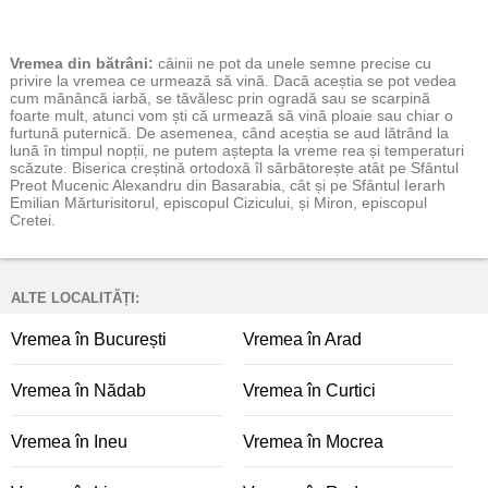
Vremea
din bătrâni:
câinii ne pot da unele semne precise cu
privire la vremea ce urmează să vină. Dacă aceștia se pot vedea
cum mănâncă iarbă, se tăvălesc prin ogradă sau se scarpină
foarte mult, atunci vom ști că urmează să vină ploaie sau chiar o
furtună puternică. De asemenea, când aceștia se aud lătrând la
lună în timpul nopții, ne putem aștepta la vreme rea și temperaturi
scăzute. Biserica creștină ortodoxă îl sărbătorește atât pe Sfântul
Preot Mucenic Alexandru din Basarabia, cât și pe Sfântul Ierarh
Emilian Mărturisitorul, episcopul Cizicului, și Miron, episcopul
Cretei.
ALTE LOCALITĂȚI:
Vremea în București
Vremea în Arad
Vremea în Nădab
Vremea în Curtici
Vremea în Ineu
Vremea în Mocrea