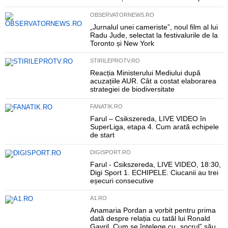
OBSERVATORNEWS.RO
„Jurnalul unei cameriste”, noul film al lui
Radu Jude, selectat la festivalurile de la
Toronto și New York
STIRILEPROTV.RO
Reacția Ministerului Mediului după
acuzațiile AUR. Cât a costat elaborarea
strategiei de biodiversitate
FANATIK.RO
Farul – Csikszereda, LIVE VIDEO în
SuperLiga, etapa 4. Cum arată echipele
de start
DIGISPORT.RO
Farul - Csikszereda, LIVE VIDEO, 18:30,
Digi Sport 1. ECHIPELE. Ciucanii au trei
eșecuri consecutive
A1.RO
Anamaria Pordan a vorbit pentru prima
dată despre relația cu tatăl lui Ronald
Gavril. Cum se înțelege cu „socrul” său