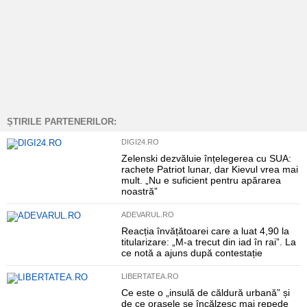
ȘTIRILE PARTENERILOR:
DIGI24.RO
Zelenski dezvăluie înțelegerea cu SUA:
rachete Patriot lunar, dar Kievul vrea mai
mult. „Nu e suficient pentru apărarea
noastră”
ADEVARUL.RO
Reacția învățătoarei care a luat 4,90 la
titularizare: „M-a trecut din iad în rai”. La
ce notă a ajuns după contestație
LIBERTATEA.RO
Ce este o „insulă de căldură urbană” și
de ce orașele se încălzesc mai repede