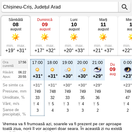
Sâmbătă
Duminică
Luni
Marți
Mie
Vremea
08
09
10
11
în
august
august
august
august
au
Chișineu-
Criș
Județul
Arad
min.
max.
min.
max.
min.
max.
min.
max.
min.
+19°
+31°
+17°
+32°
+20°
+33°
+21°
+37°
+22°
17:00
18:00
19:00
20:00
21:00
0:00
Ora
17:56
Du
curentă
09
Răsărit:
06:22
aug
+31°
+31°
+30°
+30°
+29°
+23
Apus:
20:55
Se simte ca
+31°
+31°
+30°
+30°
+29°
+23°
Presiune, mm
749
748
749
749
749
749
Umiditate, %
33
32
33
35
36
47
Vânt, m/s
4
5
3
4
5
4
Șanse de
3
4
3
3
2
2
precipitații, %
Vremea va fi frumoasă azi, soarele va fi prezent pe cer aproape
toată ziua, norii îl vor acoperi doar seara. În această zi nu există