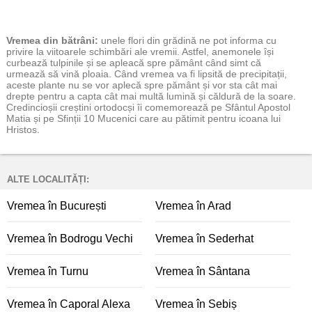
Vremea
din bătrâni:
unele flori din grădină ne pot informa cu
privire la viitoarele schimbări ale vremii. Astfel, anemonele își
curbează tulpinile și se apleacă spre pământ când simt că
urmează să vină ploaia. Când vremea va fi lipsită de precipitații,
aceste plante nu se vor aplecă spre pământ și vor sta cât mai
drepte pentru a capta cât mai multă lumină și căldură de la soare.
Credincioșii creștini ortodocși îi comemorează pe Sfântul Apostol
Matia și pe Sfinții 10 Mucenici care au pătimit pentru icoana lui
Hristos.
ALTE LOCALITĂȚI:
Vremea în București
Vremea în Arad
Vremea în Bodrogu Vechi
Vremea în Sederhat
Vremea în Turnu
Vremea în Sântana
Vremea în Caporal Alexa
Vremea în Sebiș