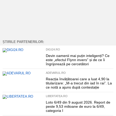
ȘTIRILE PARTENERILOR:
DIGI24.RO
Devin oamenii mai puțin inteligenți? Ce
este „efectul Flynn invers” și de ce îi
îngrijorează pe cercetători
ADEVARUL.RO
Reacția învățătoarei care a luat 4,90 la
titularizare: „M-a trecut din iad în rai”. La
ce notă a ajuns după contestație
LIBERTATEA.RO
Loto 6/49 din 9 august 2026. Report de
peste 9,53 milioane de euro la 6/49,
categoria I