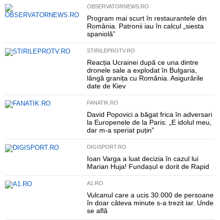
OBSERVATORNEWS.RO
Program mai scurt în restaurantele din
România. Patronii iau în calcul „siesta
spaniolă”
STIRILEPROTV.RO
Reacția Ucrainei după ce una dintre
dronele sale a explodat în Bulgaria,
lângă granița cu România. Asigurările
date de Kiev
FANATIK.RO
David Popovici a băgat frica în adversari
la Europenele de la Paris: „E idolul meu,
dar m-a speriat puțin”
DIGISPORT.RO
Ioan Varga a luat decizia în cazul lui
Marian Huja! Fundașul e dorit de Rapid
A1.RO
Vulcanul care a ucis 30.000 de persoane
în doar câteva minute s-a trezit iar. Unde
se află