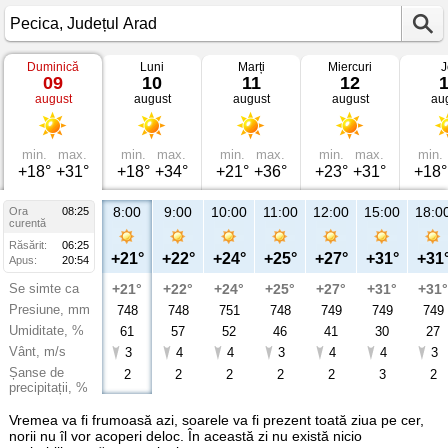
Duminică
Luni
Marți
Miercuri
J
Vremea
09
10
11
12
în
august
august
august
august
au
Pecica
Județul
Arad
min.
max.
min.
max.
min.
max.
min.
max.
min.
+18°
+31°
+18°
+34°
+21°
+36°
+23°
+31°
+18°
8:00
9:00
10:00
11:00
12:00
15:00
18:0
Ora
08:25
curentă
Răsărit:
06:25
+21°
+22°
+24°
+25°
+27°
+31°
+31
Apus:
20:54
Se simte ca
+21°
+22°
+24°
+25°
+27°
+31°
+31°
Presiune, mm
748
748
751
748
749
749
749
Umiditate, %
61
57
52
46
41
30
27
Vânt, m/s
3
4
4
3
4
4
3
Șanse de
2
2
2
2
2
3
2
precipitații, %
Vremea va fi frumoasă azi, soarele va fi prezent toată ziua pe cer,
norii nu îl vor acoperi deloc. În această zi nu există nicio