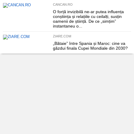
CANCAN.RO
O forță invizibilă ne-ar putea influența
conștiința și relațiile cu ceilalți, susțin
oamenii de știință. De ce „simțim”
instantaneu o...
ZIARE.COM
„Bătaie” între Spania și Maroc: cine va
găzdui finala Cupei Mondiale din 2030?