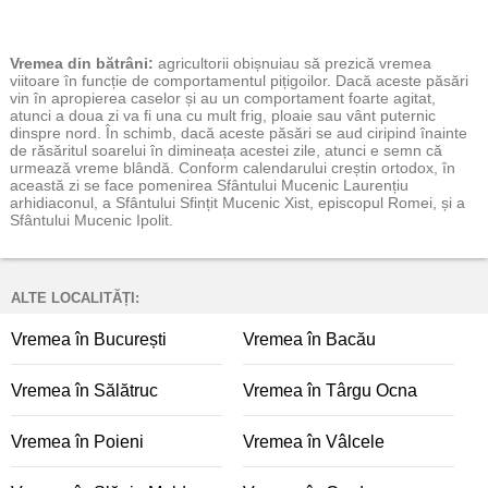
Vremea
din bătrâni:
agricultorii obișnuiau să prezică vremea
viitoare în funcție de comportamentul pițigoilor. Dacă aceste păsări
vin în apropierea caselor și au un comportament foarte agitat,
atunci a doua zi va fi una cu mult frig, ploaie sau vânt puternic
dinspre nord. În schimb, dacă aceste păsări se aud ciripind înainte
de răsăritul soarelui în dimineața acestei zile, atunci e semn că
urmează vreme blândă. Conform calendarului creștin ortodox, în
această zi se face pomenirea Sfântului Mucenic Laurențiu
arhidiaconul, a Sfântului Sfințit Mucenic Xist, episcopul Romei, și a
Sfântului Mucenic Ipolit.
ALTE LOCALITĂȚI:
Vremea în București
Vremea în Bacău
Vremea în Sălătruc
Vremea în Târgu Ocna
Vremea în Poieni
Vremea în Vâlcele