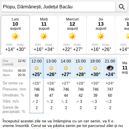
Luni
Marți
Miercuri
Joi
Vi
Vremea
10
11
12
13
în
august
august
august
august
au
Plopu
Dărmănești,
Județul
Bacău
min.
max.
min.
max.
min.
max.
min.
max.
min.
+14°
+30°
+16°
+34°
+22°
+27°
+16°
+26°
+14°
12:00
13:00
14:00
15:00
18:00
21:00
Ora
12:41
Ma
curentă
11
Răsărit:
06:03
aug
+25°
+26°
+27°
+28°
+30°
+24°
Apus:
20:31
Se simte ca
+25°
+26°
+27°
+28°
+30°
+24°
Presiune, mm
746
746
746
746
746
747
Umiditate, %
49
47
44
42
39
60
Vânt, m/s
2
2
2
3
3
2
Șanse de
2
2
2
2
2
2
precipitații, %
Începutul acestei zile ne va întâmpina cu un cer senin, va fi o
vreme însorită. Cerul se va păstra senin pe tot parcursul zilei și nu