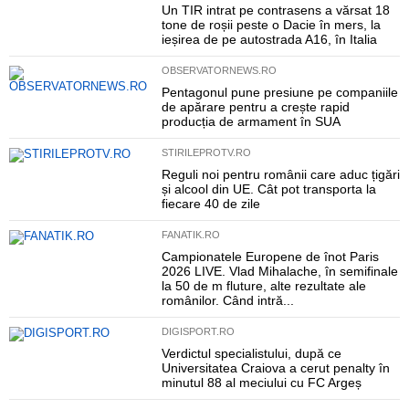
Un TIR intrat pe contrasens a vărsat 18
tone de roșii peste o Dacie în mers, la
ieșirea de pe autostrada A16, în Italia
OBSERVATORNEWS.RO
Pentagonul pune presiune pe companiile
de apărare pentru a crește rapid
producția de armament în SUA
STIRILEPROTV.RO
Reguli noi pentru românii care aduc țigări
și alcool din UE. Cât pot transporta la
fiecare 40 de zile
FANATIK.RO
Campionatele Europene de înot Paris
2026 LIVE. Vlad Mihalache, în semifinale
la 50 de m fluture, alte rezultate ale
românilor. Când intră...
DIGISPORT.RO
Verdictul specialistului, după ce
Universitatea Craiova a cerut penalty în
minutul 88 al meciului cu FC Argeș