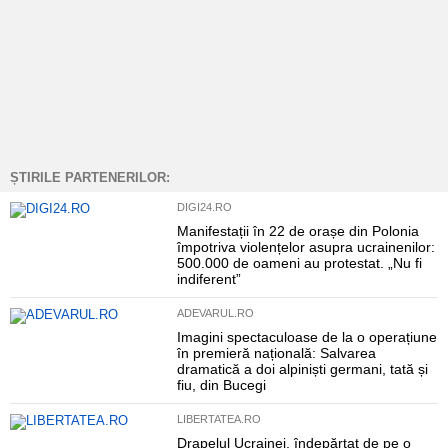
ȘTIRILE PARTENERILOR:
DIGI24.RO
Manifestații în 22 de orașe din Polonia
împotriva violențelor asupra ucrainenilor:
500.000 de oameni au protestat. „Nu fi
indiferent”
ADEVARUL.RO
Imagini spectaculoase de la o operațiune
în premieră națională: Salvarea
dramatică a doi alpiniști germani, tată și
fiu, din Bucegi
LIBERTATEA.RO
Drapelul Ucrainei, îndepărtat de pe o