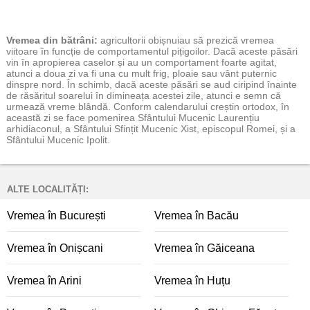
Vremea
din bătrâni:
agricultorii obișnuiau să prezică vremea
viitoare în funcție de comportamentul pițigoilor. Dacă aceste păsări
vin în apropierea caselor și au un comportament foarte agitat,
atunci a doua zi va fi una cu mult frig, ploaie sau vânt puternic
dinspre nord. În schimb, dacă aceste păsări se aud ciripind înainte
de răsăritul soarelui în dimineața acestei zile, atunci e semn că
urmează vreme blândă. Conform calendarului creștin ortodox, în
această zi se face pomenirea Sfântului Mucenic Laurențiu
arhidiaconul, a Sfântului Sfințit Mucenic Xist, episcopul Romei, și a
Sfântului Mucenic Ipolit.
ALTE LOCALITĂȚI:
Vremea în București
Vremea în Bacău
Vremea în Onișcani
Vremea în Găiceana
Vremea în Arini
Vremea în Huțu