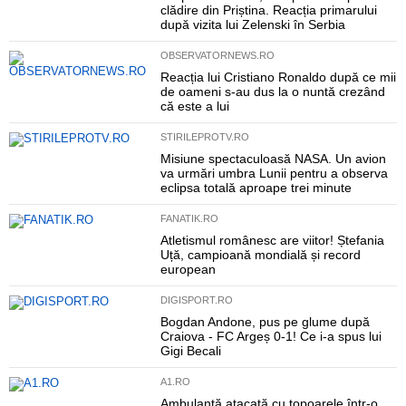
clădire din Priștina. Reacția primarului
după vizita lui Zelenski în Serbia
OBSERVATORNEWS.RO
Reacția lui Cristiano Ronaldo după ce mii
de oameni s-au dus la o nuntă crezând
că este a lui
STIRILEPROTV.RO
Misiune spectaculoasă NASA. Un avion
va urmări umbra Lunii pentru a observa
eclipsa totală aproape trei minute
FANATIK.RO
Atletismul românesc are viitor! Ștefania
Uță, campioană mondială și record
european
DIGISPORT.RO
Bogdan Andone, pus pe glume după
Craiova - FC Argeș 0-1! Ce i-a spus lui
Gigi Becali
A1.RO
Ambulanță atacată cu topoarele într-o