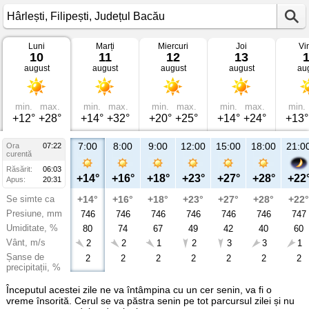
Luni
Marți
Miercuri
Joi
Vi
Vremea
10
11
12
13
în
august
august
august
august
au
Hârlești
Filipești,
Județul
Bacău
min.
max.
min.
max.
min.
max.
min.
max.
min.
+12°
+28°
+14°
+32°
+20°
+25°
+14°
+24°
+13°
7:00
8:00
9:00
12:00
15:00
18:00
21:0
Ora
07:22
curentă
Răsărit:
06:03
+14°
+16°
+18°
+23°
+27°
+28°
+22
Apus:
20:31
Se simte ca
+14°
+16°
+18°
+23°
+27°
+28°
+22°
Presiune, mm
746
746
746
746
746
746
747
Umiditate, %
80
74
67
49
42
40
60
Vânt, m/s
2
2
1
2
3
3
1
Șanse de
2
2
2
2
2
2
2
precipitații, %
Începutul acestei zile ne va întâmpina cu un cer senin, va fi o
vreme însorită. Cerul se va păstra senin pe tot parcursul zilei și nu