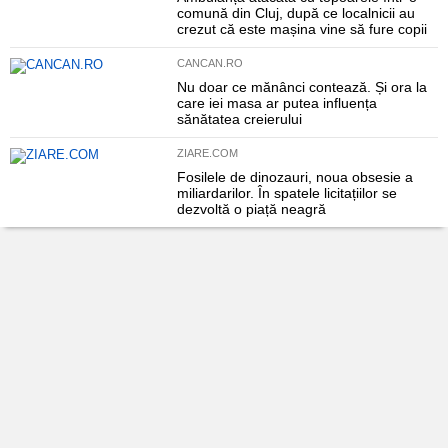
comună din Cluj, după ce localnicii au
crezut că este mașina vine să fure copii
CANCAN.RO
Nu doar ce mănânci contează. Și ora la
care iei masa ar putea influența
sănătatea creierului
ZIARE.COM
Fosilele de dinozauri, noua obsesie a
miliardarilor. În spatele licitațiilor se
dezvoltă o piață neagră