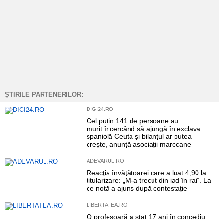
ȘTIRILE PARTENERILOR:
DIGI24.RO
Cel puțin 141 de persoane au
murit încercând să ajungă în exclava
spaniolă Ceuta și bilanțul ar putea
crește, anunță asociații marocane
ADEVARUL.RO
Reacția învățătoarei care a luat 4,90 la
titularizare: „M-a trecut din iad în rai”. La
ce notă a ajuns după contestație
LIBERTATEA.RO
O profesoară a stat 17 ani în concediu