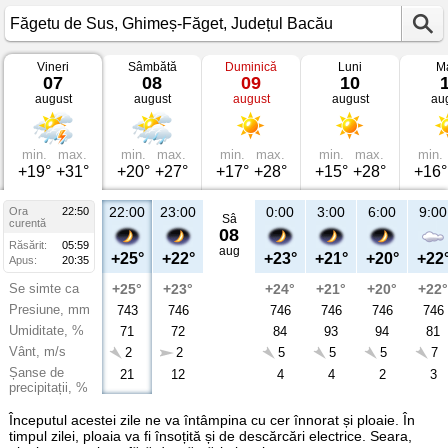
Vineri
Sâmbătă
Duminică
Luni
Ma
Vremea
07
08
09
10
în
august
august
august
august
au
Făgetu
de
Sus
Ghimeș-
Făget,
min.
max.
min.
max.
min.
max.
min.
max.
min.
Județul
+19°
+31°
+20°
+27°
+17°
+28°
+15°
+28°
+16°
Bacău
22:00
23:00
0:00
3:00
6:00
9:00
Ora
22:50
Sâ
curentă
08
Răsărit:
05:59
aug
+25°
+22°
+23°
+21°
+20°
+22
Apus:
20:35
Se simte ca
+25°
+23°
+24°
+21°
+20°
+22°
Presiune, mm
743
746
746
746
746
746
Umiditate, %
71
72
84
93
94
81
Vânt, m/s
2
2
5
5
5
7
Șanse de
21
12
4
4
2
3
precipitații, %
Începutul acestei zile ne va întâmpina cu cer înnorat și ploaie. În
timpul zilei, ploaia va fi însoțită și de descărcări electrice. Seara,