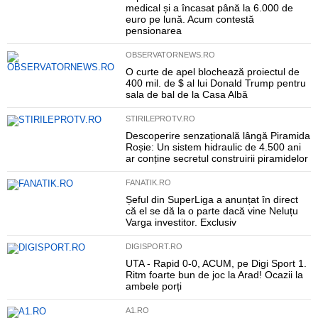
medical și a încasat până la 6.000 de
euro pe lună. Acum contestă
pensionarea
OBSERVATORNEWS.RO
O curte de apel blochează proiectul de
400 mil. de $ al lui Donald Trump pentru
sala de bal de la Casa Albă
STIRILEPROTV.RO
Descoperire senzațională lângă Piramida
Roșie: Un sistem hidraulic de 4.500 ani
ar conține secretul construirii piramidelor
FANATIK.RO
Șeful din SuperLiga a anunțat în direct
că el se dă la o parte dacă vine Neluțu
Varga investitor. Exclusiv
DIGISPORT.RO
UTA - Rapid 0-0, ACUM, pe Digi Sport 1.
Ritm foarte bun de joc la Arad! Ocazii la
ambele porți
A1.RO