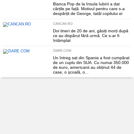
Bianca Pop de la Insula Iubirii a dat
cărțile pe față. Motivul pentru care s-a
despărțit de George, tatăl copilului ei
CANCAN.RO
Doi tineri de 20 de ani, găsiți morți după
ce au dispărut fără urmă. Ce s-ar fi
întâmplat
ZIARE.COM
Un întreg sat din Spania a fost cumpărat
de un cuplu din SUA. Cu numai 350.000
de euro, americanii au obținut 44 de
case, o școală, o...