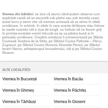
Vremea
din bătrâni:
se zice că atunci când putem observa cum
șopârlele caută să se ascundă sub pietre sau sub temelia casei,
acest lucru e semn clar că vremea urmează să se strice în zilele
următoare. În schimb, în zilele în care aceste târâtoare stau întinse
la razele soarelui cât e ziua de lungă, nu trebuie să ne facem griji
în privința evoluției vremii întrucât ea se va păstra bună și în
perioada următoare. Creștinii ortodocși îi comemorează pe Sfânta
Cuvioasă Teodora de la Sihla, pe Sfântul Cuvios Pafnutie – Pârvu
Zugravul, pe Sfântul Cuvios Mucenic Dometie Persul, pe Sfântul
Ierarh Narcis, arhiepiscopul Ierusalimului, cât și pe Sfântul Cuvios
Nicanor.
ALTE LOCALITĂȚI:
Vremea în București
Vremea în Bacău
Vremea în Ghimeș
Vremea în Răchitiș
Vremea în Tărhăuși
Vremea în Gioseni