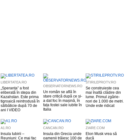
LIBERTATEA.RO
STIRILEPROTV.RO
OBSERVATORNEWS.RO
„Speranța” a fost
Se construiește cea
Un român se află în
eliberată în stepa din
mai înaltă clădire din
stare critică după ce și-
Kazahstan. Este prima
lume. Primul zgârie-
a dat foc în mașină, în
tigroaică reintrodusă în
nori de 1.000 de metri.
fața fostei sale iubite în
sălbăticie după 70 de
Unde este ridicat
Italia
ani I VIDEO
A1.RO
CANCAN.RO
ZIARE.COM
Insula Iubirii –
Insula din Grecia unde
Elon Musk vrea să
Reuniuni: Ce mai fac
oamenii trăiesc 100 de
ducă