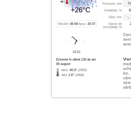
7
Presiune, mm
+26°C
6
Umiditate, %
Vânt, m/s
Răsărit:
05:58
Apus:
20:37
Șanse de
precipitații, %
Ceru
seni
acea
18:52
Vre
Extreme în ultimii 130 de ani
medi
06 august:
schi
:
40.0°
(2002)
MAX
loc,
:
2.6°
(1960)
MIN
când
stre
sărb