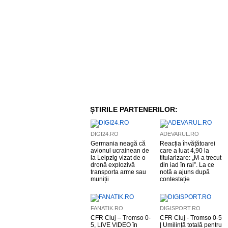
ȘTIRILE PARTENERILOR:
DIGI24.RO
ADEVARUL.RO
Germania neagă că
Reacția învățătoarei
avionul ucrainean de
care a luat 4,90 la
la Leipzig vizat de o
titularizare: „M-a trecut
dronă explozivă
din iad în rai”. La ce
transporta arme sau
notă a ajuns după
muniții
contestație
FANATIK.RO
DIGISPORT.RO
CFR Cluj – Tromso 0-
CFR Cluj - Tromso 0-5
5, LIVE VIDEO în
| Umilință totală pentru