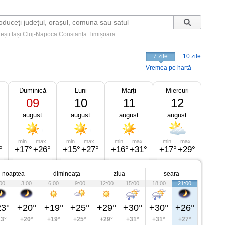
ești
Iași
Cluj-Napoca
Constanța
Timișoara
7 zile
10 zile
Vremea pe hartă
Duminică
Luni
Marți
Miercuri
09
10
11
12
august
august
august
august
min.
max.
min.
max.
min.
max.
min.
max.
°
+17°
+26°
+15°
+27°
+16°
+31°
+17°
+29°
noaptea
dimineața
ziua
seara
00
3:00
6:00
9:00
12:00
15:00
18:00
21:00
3°
+20°
+19°
+25°
+29°
+30°
+30°
+26°
3°
+20°
+19°
+25°
+29°
+31°
+31°
+27°