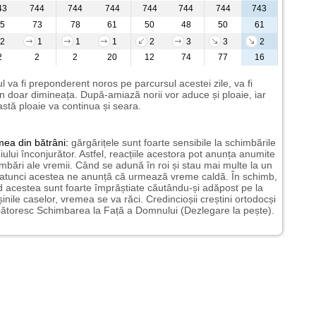
43
744
744
744
744
744
744
743
5
73
78
61
50
48
50
61
2
1
1
1
2
3
3
2
2
2
2
20
12
74
77
16
l va fi preponderent noros pe parcursul acestei zile, va fi
n doar dimineața. După-amiază norii vor aduce și ploaie, iar
stă ploaie va continua și seara.
mea
din bătrâni:
gărgărițele sunt foarte sensibile la schimbările
ului înconjurător. Astfel, reacțiile acestora pot anunța anumite
mbări ale vremii. Când se adună în roi și stau mai multe la un
 atunci acestea ne anunță că urmează vreme caldă. În schimb,
 acestea sunt foarte împrăștiate căutându-și adăpost pe la
șinile caselor, vremea se va răci. Credincioșii creștini ortodocși
ătoresc Schimbarea la Față a Domnului (Dezlegare la pește).