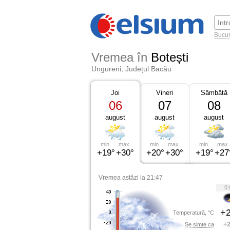
Bucur
Vremea în
Botești
Ungureni, Județul Bacău
Joi
Vineri
Sâmbătă
06
07
08
august
august
august
min.
max.
min.
max.
min.
max.
+19°
+30°
+20°
+30°
+19°
+27
Vremea astăzi la 21:47
0:
+2
Temperatură, °C
+2
Se simte ca