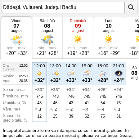
Vineri
Sâmbătă
Duminică
Luni
Ma
Vremea
07
08
09
10
în
august
august
august
august
au
Dădești
Vultureni,
Județul
Bacău
min.
max.
min.
max.
min.
max.
min.
max.
min.
+20°
+33°
+21°
+28°
+19°
+28°
+16°
+29°
+18°
12:00
13:00
14:00
15:00
18:00
21:00
Ora
12:02
Sâ
curentă
08
Răsărit:
05:59
aug
+32°
+32°
+33°
+33°
+28°
+24°
Apus:
20:35
Se simte ca
+33°
+33°
+34°
+34°
+29°
+24°
Presiune, mm
745
743
746
745
745
746
Umiditate, %
48
46
43
41
54
76
Vânt, m/s
3
2
2
4
4
3
Șanse de
12
25
39
52
75
31
precipitații, %
Începutul acestei zile ne va întâmpina cu cer înnorat și ploaie. În
timpul zilei, cerul se va păstra înnorat și ploaia va continua. Seara,