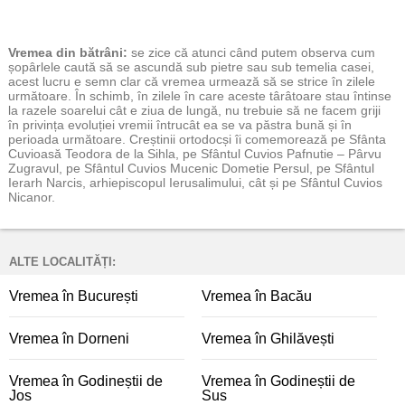
Vremea
din bătrâni:
se zice că atunci când putem observa cum
șopârlele caută să se ascundă sub pietre sau sub temelia casei,
acest lucru e semn clar că vremea urmează să se strice în zilele
următoare. În schimb, în zilele în care aceste târâtoare stau întinse
la razele soarelui cât e ziua de lungă, nu trebuie să ne facem griji
în privința evoluției vremii întrucât ea se va păstra bună și în
perioada următoare. Creștinii ortodocși îi comemorează pe Sfânta
Cuvioasă Teodora de la Sihla, pe Sfântul Cuvios Pafnutie – Pârvu
Zugravul, pe Sfântul Cuvios Mucenic Dometie Persul, pe Sfântul
Ierarh Narcis, arhiepiscopul Ierusalimului, cât și pe Sfântul Cuvios
Nicanor.
ALTE LOCALITĂȚI:
Vremea în București
Vremea în Bacău
Vremea în Dorneni
Vremea în Ghilăvești
Vremea în Godineștii de
Vremea în Godineștii de
Jos
Sus