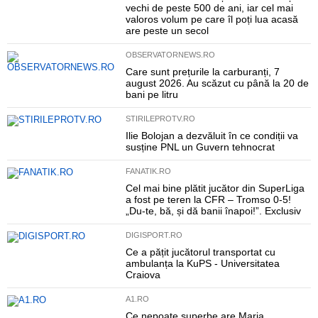
vechi de peste 500 de ani, iar cel mai
valoros volum pe care îl poți lua acasă
are peste un secol
OBSERVATORNEWS.RO
Care sunt prețurile la carburanți, 7
august 2026. Au scăzut cu până la 20 de
bani pe litru
STIRILEPROTV.RO
Ilie Bolojan a dezvăluit în ce condiții va
susține PNL un Guvern tehnocrat
FANATIK.RO
Cel mai bine plătit jucător din SuperLiga
a fost pe teren la CFR – Tromso 0-5!
„Du-te, bă, și dă banii înapoi!”. Exclusiv
DIGISPORT.RO
Ce a pățit jucătorul transportat cu
ambulanța la KuPS - Universitatea
Craiova
A1.RO
Ce nepoate superbe are Maria