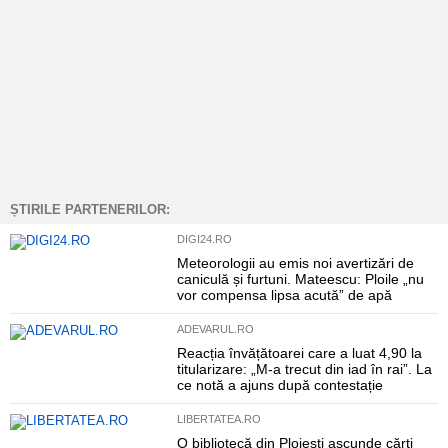
ȘTIRILE PARTENERILOR:
DIGI24.RO
Meteorologii au emis noi avertizări de
caniculă și furtuni. Mateescu: Ploile „nu
vor compensa lipsa acută” de apă
ADEVARUL.RO
Reacția învățătoarei care a luat 4,90 la
titularizare: „M-a trecut din iad în rai”. La
ce notă a ajuns după contestație
LIBERTATEA.RO
O bibliotecă din Ploiești ascunde cărți