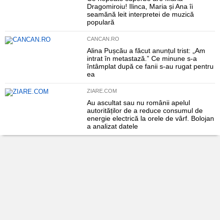
Dragomiroiu! Ilinca, Maria și Ana îi
seamănă leit interpretei de muzică
populară
CANCAN.RO
Alina Pușcău a făcut anunțul trist: „Am
intrat în metastază.” Ce minune s-a
întâmplat după ce fanii s-au rugat pentru
ea
ZIARE.COM
Au ascultat sau nu românii apelul
autorităților de a reduce consumul de
energie electrică la orele de vârf. Bolojan
a analizat datele