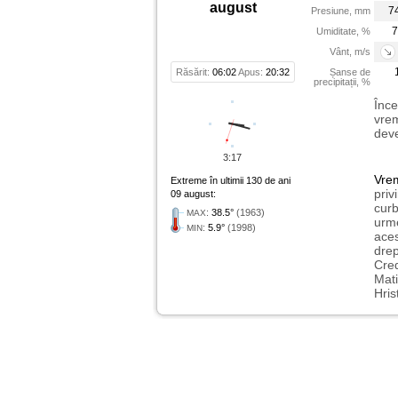
august
7
Presiune, mm
7
Umiditate, %
Vânt, m/s
Răsărit:
06:02
Apus:
20:32
Șanse de
precipitații, %
Înce
vrem
deve
3:17
Vre
Extreme în ultimii 130 de ani
priv
09 august:
curb
:
38.5°
(1963)
MAX
urme
:
5.9°
(1998)
MIN
aces
drep
Cred
Mati
Hris