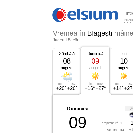
Bucur
Vremea în
Blăgești
mâin
Județul Bacău
Sâmbătă
Duminică
Luni
08
09
10
august
august
august
min.
max.
min.
max.
min.
max.
+20°
+26°
+16°
+27°
+14°
+27
Duminică
0:
09
+1
Temperatură, °C
+1
Se simte ca