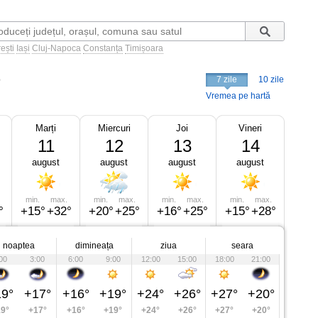
ești
Iași
Cluj-Napoca
Constanța
Timișoara
e
7 zile
10 zile
Vremea pe hartă
Marți
Miercuri
Joi
Vineri
11
12
13
14
august
august
august
august
min.
max.
min.
max.
min.
max.
min.
max.
°
+15°
+32°
+20°
+25°
+16°
+25°
+15°
+28°
noaptea
dimineața
ziua
seara
00
3:00
6:00
9:00
12:00
15:00
18:00
21:00
9°
+17°
+16°
+19°
+24°
+26°
+27°
+20°
9°
+17°
+16°
+19°
+24°
+26°
+27°
+20°