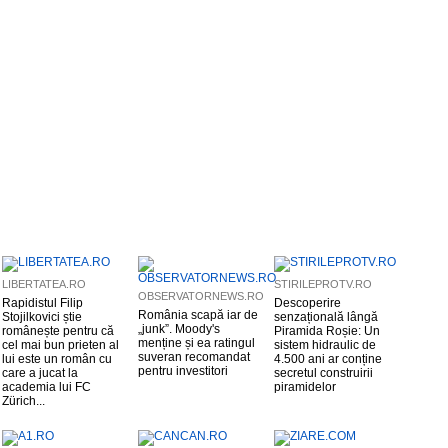
LIBERTATEA.RO
STIRILEPROTV.RO
OBSERVATORNEWS.RO
Rapidistul Filip
Descoperire
România scapă iar de
Stojilkovici știe
senzațională lângă
„junk”. Moody's
românește pentru că
Piramida Roșie: Un
menține și ea ratingul
cel mai bun prieten al
sistem hidraulic de
suveran recomandat
lui este un român cu
4.500 ani ar conține
pentru investitori
care a jucat la
secretul construirii
academia lui FC
piramidelor
Zürich...