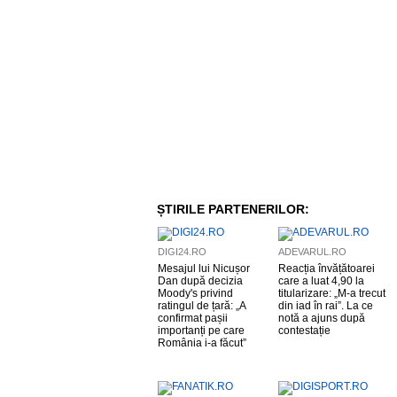
ȘTIRILE PARTENERILOR:
DIGI24.RO
ADEVARUL.RO
Mesajul lui Nicușor
Reacția învățătoarei
Dan după decizia
care a luat 4,90 la
Moody's privind
titularizare: „M-a trecut
ratingul de țară: „A
din iad în rai”. La ce
confirmat pașii
notă a ajuns după
importanți pe care
contestație
România i-a făcut”