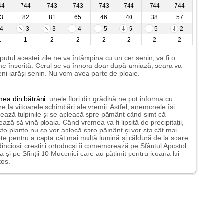
44
744
743
743
743
744
744
744
3
82
81
65
46
40
38
57
4
3
3
4
5
5
5
2
1
1
2
2
2
2
2
2
putul acestei zile ne va întâmpina cu un cer senin, va fi o
e însorită. Cerul se va înnora doar după-amiază, seara va
ni iarăși senin. Nu vom avea parte de ploaie.
mea
din bătrâni:
unele flori din grădină ne pot informa cu
ire la viitoarele schimbări ale vremii. Astfel, anemonele își
ează tulpinile și se apleacă spre pământ când simt că
ază să vină ploaia. Când vremea va fi lipsită de precipitații,
te plante nu se vor aplecă spre pământ și vor sta cât mai
te pentru a capta cât mai multă lumină și căldură de la soare.
incioșii creștini ortodocși îi comemorează pe Sfântul Apostol
a și pe Sfinții 10 Mucenici care au pătimit pentru icoana lui
tos.