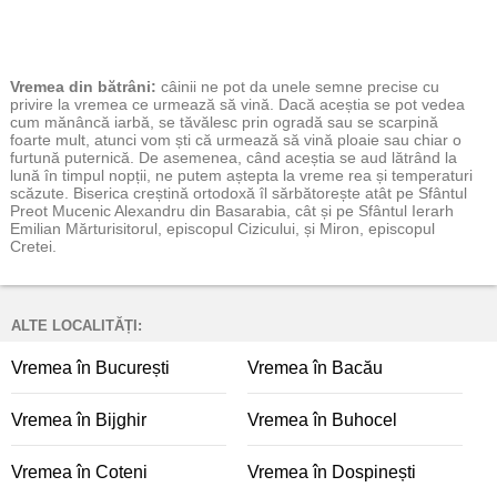
Vremea
din bătrâni:
câinii ne pot da unele semne precise cu
privire la vremea ce urmează să vină. Dacă aceștia se pot vedea
cum mănâncă iarbă, se tăvălesc prin ogradă sau se scarpină
foarte mult, atunci vom ști că urmează să vină ploaie sau chiar o
furtună puternică. De asemenea, când aceștia se aud lătrând la
lună în timpul nopții, ne putem aștepta la vreme rea și temperaturi
scăzute. Biserica creștină ortodoxă îl sărbătorește atât pe Sfântul
Preot Mucenic Alexandru din Basarabia, cât și pe Sfântul Ierarh
Emilian Mărturisitorul, episcopul Cizicului, și Miron, episcopul
Cretei.
ALTE LOCALITĂȚI:
Vremea în București
Vremea în Bacău
Vremea în Bijghir
Vremea în Buhocel
Vremea în Coteni
Vremea în Dospinești