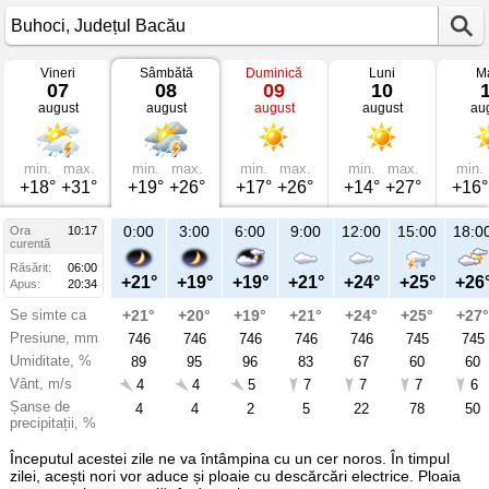
Vineri
Sâmbătă
Duminică
Luni
Ma
Vremea
07
08
09
10
în
august
august
august
august
au
Buhoci
mâine
Județul
Bacău
min.
max.
min.
max.
min.
max.
min.
max.
min.
+18°
+31°
+19°
+26°
+17°
+26°
+14°
+27°
+16°
21:00
0:00
3:00
6:00
9:00
12:00
15:00
18:0
Ora
10:17
Sâ
curentă
08
Răsărit:
06:00
aug
+22°
+21°
+19°
+19°
+21°
+24°
+25°
+26
Apus:
20:34
Se simte ca
+22°
+21°
+20°
+19°
+21°
+24°
+25°
+27°
Presiune, mm
746
746
746
746
746
746
745
745
Umiditate, %
76
89
95
96
83
67
60
60
Vânt, m/s
3
4
4
5
7
7
7
6
Șanse de
31
4
4
2
5
22
78
50
precipitații, %
Începutul acestei zile ne va întâmpina cu un cer noros. În timpul
zilei, acești nori vor aduce și ploaie cu descărcări electrice. Ploaia