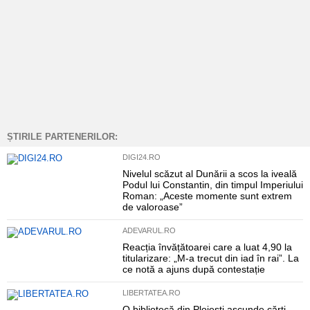
ȘTIRILE PARTENERILOR:
DIGI24.RO
Nivelul scăzut al Dunării a scos la iveală
Podul lui Constantin, din timpul Imperiului
Roman: „Aceste momente sunt extrem
de valoroase”
ADEVARUL.RO
Reacția învățătoarei care a luat 4,90 la
titularizare: „M-a trecut din iad în rai”. La
ce notă a ajuns după contestație
LIBERTATEA.RO
O bibliotecă din Ploiești ascunde cărți