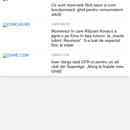
Ce sunt rezervele fără tutun și cum
funcționează: ghid pentru consumatorii
adulți
CANCAN.RO
Momentul în care Răzvan Kovacs a
jignit-o pe Ema în fața tuturor, la „Insula
Iubirii: Reuniuni”. S-a luat de aspectul
fizic al soției
ZIARE.COM
Ioan Varga lasă CFR-ul pentru un alt
club din Superliga: „Merg la fratele meu
Ghiță”