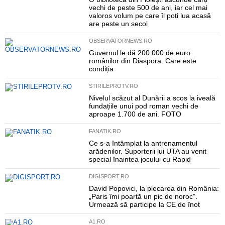
vechi de peste 500 de ani, iar cel mai
valoros volum pe care îl poți lua acasă
are peste un secol
OBSERVATORNEWS.RO
Guvernul le dă 200.000 de euro
românilor din Diaspora. Care este
condiția
STIRILEPROTV.RO
Nivelul scăzut al Dunării a scos la iveală
fundațiile unui pod roman vechi de
aproape 1.700 de ani. FOTO
FANATIK.RO
Ce s-a întâmplat la antrenamentul
arădenilor. Suporterii lui UTA au venit
special înaintea jocului cu Rapid
DIGISPORT.RO
David Popovici, la plecarea din România:
„Paris îmi poartă un pic de noroc”.
Urmează să participe la CE de înot
A1.RO