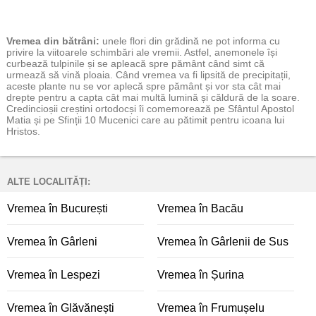
Vremea
din bătrâni:
unele flori din grădină ne pot informa cu
privire la viitoarele schimbări ale vremii. Astfel, anemonele își
curbează tulpinile și se apleacă spre pământ când simt că
urmează să vină ploaia. Când vremea va fi lipsită de precipitații,
aceste plante nu se vor aplecă spre pământ și vor sta cât mai
drepte pentru a capta cât mai multă lumină și căldură de la soare.
Credincioșii creștini ortodocși îi comemorează pe Sfântul Apostol
Matia și pe Sfinții 10 Mucenici care au pătimit pentru icoana lui
Hristos.
ALTE LOCALITĂȚI:
Vremea în București
Vremea în Bacău
Vremea în Gârleni
Vremea în Gârlenii de Sus
Vremea în Lespezi
Vremea în Șurina
Vremea în Glăvănești
Vremea în Frumușelu