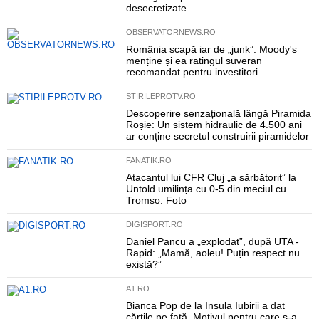
desecretizate
OBSERVATORNEWS.RO
România scapă iar de „junk”. Moody's
menține și ea ratingul suveran
recomandat pentru investitori
STIRILEPROTV.RO
Descoperire senzațională lângă Piramida
Roșie: Un sistem hidraulic de 4.500 ani
ar conține secretul construirii piramidelor
FANATIK.RO
Atacantul lui CFR Cluj „a sărbătorit” la
Untold umilința cu 0-5 din meciul cu
Tromso. Foto
DIGISPORT.RO
Daniel Pancu a „explodat”, după UTA -
Rapid: „Mamă, aoleu! Puțin respect nu
există?”
A1.RO
Bianca Pop de la Insula Iubirii a dat
cărțile pe față. Motivul pentru care s-a