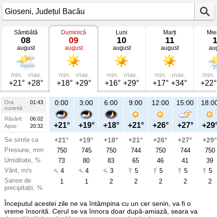
Sâmbătă
Duminică
Luni
Marți
Mie
Vremea
08
09
10
11
în
august
august
august
august
au
Gioseni
mâine
Județul
Bacău
min.
max.
min.
max.
min.
max.
min.
max.
min.
+21°
+28°
+18°
+29°
+16°
+29°
+17°
+34°
+22°
21:00
0:00
3:00
6:00
9:00
12:00
15:00
18:0
Ora
01:43
Du
curentă
09
Răsărit:
06:02
aug
+24°
+21°
+19°
+18°
+21°
+26°
+27°
+29
Apus:
20:32
Se simte ca
+24°
+21°
+19°
+18°
+21°
+26°
+27°
+29°
Presiune, mm
745
750
745
750
744
750
744
750
Umiditate, %
61
73
80
83
65
46
41
39
Vânt, m/s
5
4
4
3
5
5
5
5
Șanse de
14
1
1
2
2
2
2
2
precipitații, %
Începutul acestei zile ne va întâmpina cu un cer senin, va fi o
vreme însorită. Cerul se va înnora doar după-amiază, seara va