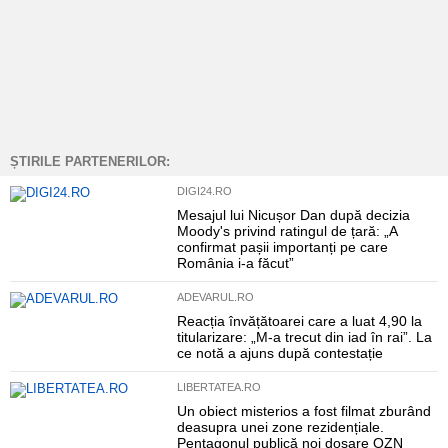
ȘTIRILE PARTENERILOR:
DIGI24.RO
Mesajul lui Nicușor Dan după decizia
Moody's privind ratingul de țară: „A
confirmat pașii importanți pe care
România i-a făcut”
ADEVARUL.RO
Reacția învățătoarei care a luat 4,90 la
titularizare: „M-a trecut din iad în rai”. La
ce notă a ajuns după contestație
LIBERTATEA.RO
Un obiect misterios a fost filmat zburând
deasupra unei zone rezidențiale.
Pentagonul publică noi dosare OZN