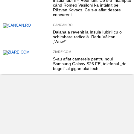
Insula Iubirii – Reuniuni: Ce s-a întâmplat
când Romeo Vasiloni l-a întâlnit pe
Răzvan Kovacs. Ce s-a aflat despre
concurent
CANCAN.RO
Daiana a revenit la Insula Iubirii cu o
schimbare radicală. Radu Vâlcan:
„Wow!”
ZIARE.COM
S-au aflat camerele pentru noul
Samsung Galaxy S26 FE, telefonul „de
buget” al gigantului tech