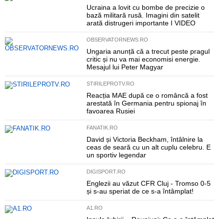
Ucraina a lovit cu bombe de precizie o
bază militară rusă. Imagini din satelit
arată distrugeri importante I VIDEO
OBSERVATORNEWS.RO
Ungaria anunță că a trecut peste pragul
critic și nu va mai economisi energie.
Mesajul lui Peter Magyar
STIRILEPROTV.RO
Reacția MAE după ce o româncă a fost
arestată în Germania pentru spionaj în
favoarea Rusiei
FANATIK.RO
David și Victoria Beckham, întâlnire la
ceas de seară cu un alt cuplu celebru. E
un sportiv legendar
DIGISPORT.RO
Englezii au văzut CFR Cluj - Tromso 0-5
și s-au speriat de ce s-a întâmplat!
A1.RO