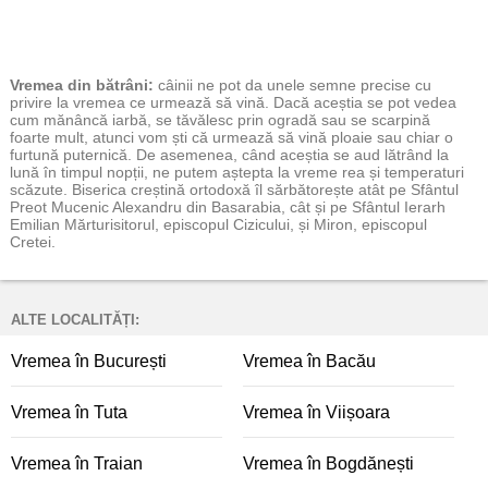
Vremea
din bătrâni:
câinii ne pot da unele semne precise cu
privire la vremea ce urmează să vină. Dacă aceștia se pot vedea
cum mănâncă iarbă, se tăvălesc prin ogradă sau se scarpină
foarte mult, atunci vom ști că urmează să vină ploaie sau chiar o
furtună puternică. De asemenea, când aceștia se aud lătrând la
lună în timpul nopții, ne putem aștepta la vreme rea și temperaturi
scăzute. Biserica creștină ortodoxă îl sărbătorește atât pe Sfântul
Preot Mucenic Alexandru din Basarabia, cât și pe Sfântul Ierarh
Emilian Mărturisitorul, episcopul Cizicului, și Miron, episcopul
Cretei.
ALTE LOCALITĂȚI:
Vremea în București
Vremea în Bacău
Vremea în Tuta
Vremea în Viișoara
Vremea în Traian
Vremea în Bogdănești