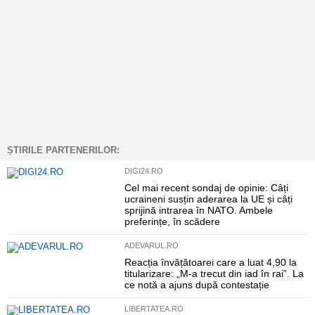
ȘTIRILE PARTENERILOR:
DIGI24.RO
Cel mai recent sondaj de opinie: Câți
ucraineni susțin aderarea la UE și câți
sprijină intrarea în NATO. Ambele
preferințe, în scădere
ADEVARUL.RO
Reacția învățătoarei care a luat 4,90 la
titularizare: „M-a trecut din iad în rai”. La
ce notă a ajuns după contestație
LIBERTATEA.RO