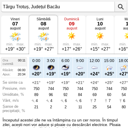
Vineri
Sâmbătă
Duminică
Luni
Ma
Vremea
07
08
09
10
în
august
august
august
august
au
Târgu
Trotuș
mâine
Județul
Bacău
min.
max.
min.
max.
min.
max.
min.
max.
min.
+19°
+30°
+19°
+27°
+17°
+26°
+15°
+27°
+16°
21:00
0:00
3:00
6:00
9:00
12:00
15:00
18:0
Ora
00:11
Sâ
curentă
08
Răsărit:
06:00
aug
+22°
+20°
+19°
+19°
+20°
+24°
+25°
+27
Apus:
20:34
Se simte ca
+23°
+21°
+19°
+19°
+21°
+24°
+25°
+27°
Presiune, mm
743
750
744
750
744
750
744
750
Umiditate, %
78
89
96
92
84
69
60
54
Vânt, m/s
3
4
4
6
6
7
7
6
Șanse de
73
21
2
2
11
25
54
80
precipitații, %
Începutul acestei zile ne va întâmpina cu un cer noros. În timpul
zilei, acești nori vor aduce și ploaie cu descărcări electrice. Ploaia