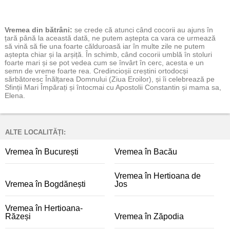
Vremea
din bătrâni:
se crede că atunci când cocorii au ajuns în
țară până la această dată, ne putem aștepta ca vara ce urmează
să vină să fie una foarte călduroasă iar în multe zile ne putem
aștepta chiar și la arșiță. În schimb, când cocorii umblă în stoluri
foarte mari și se pot vedea cum se învârt în cerc, acesta e un
semn de vreme foarte rea. Credincioșii creștini ortodocși
sărbătoresc Înălțarea Domnului (Ziua Eroilor), și îi celebrează pe
Sfinții Mari Împărați și întocmai cu Apostolii Constantin și mama sa,
Elena.
ALTE LOCALITĂȚI:
Vremea în București
Vremea în Bacău
Vremea în Hertioana de
Vremea în Bogdănești
Jos
Vremea în Hertioana-
Răzeși
Vremea în Zăpodia