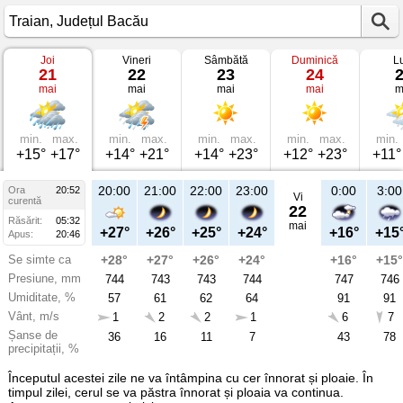
Joi
Vineri
Sâmbătă
Duminică
L
Vremea
21
22
23
24
în
mai
mai
mai
mai
m
Traian
pe
21
mai
2026
min.
max.
min.
max.
min.
max.
min.
max.
min.
Județul
+15°
+17°
+14°
+21°
+14°
+23°
+12°
+23°
+11°
Bacău
20:00
21:00
22:00
23:00
0:00
3:00
Ora
20:52
Vi
curentă
22
Răsărit:
05:32
mai
+27°
+26°
+25°
+24°
+16°
+15
Apus:
20:46
Se simte ca
+28°
+27°
+26°
+24°
+16°
+15°
Presiune, mm
744
743
743
744
747
746
Umiditate, %
57
61
62
64
91
91
Vânt, m/s
1
2
2
1
6
7
Șanse de
36
16
11
7
43
78
precipitații, %
Începutul acestei zile ne va întâmpina cu cer înnorat și ploaie. În
timpul zilei, cerul se va păstra înnorat și ploaia va continua.