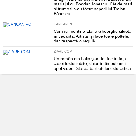
mariajul cu Bogdan Ionescu. Cât de mari
și frumoși s-au făcut nepoții lui Traian
Băsescu
CANCAN.RO
Cum își menține Elena Gheorghe silueta
în vacanță. Artista își face toate poftele,
dar respectă o regulă
ZIARE.COM
Un român din Italia și-a dat foc în fața
casei fostei iubite, chiar în timpul unui
apel video. Starea bărbatului este critică