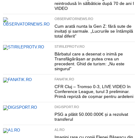
reintrodusă în sălbăticie după 70 de ani I
VIDEO
OBSERVATORNEWS.RO
Cum arată nunta la Gen Z: fără sute de
invitați și sarmale. „Lucrurile se întâmplă
total diferit”
STIRILEPROTV.RO
Bărbatul care a desenat o inimă pe
Transfăgărășan ar putea crea un
precedent. Ghid de turism: „Nu este
singurul”
FANATIK.RO
CFR Cluj – Tromso 0-3, LIVE VIDEO în
Conference League, turul 3 preliminar.
Primă repriză de coșmar pentru ardeleni
DIGISPORT.RO
PSG a plătit 50.000.000€ și a rezolvat
transferul
A1.RO
Imagini rare cu copiii Elenei Băsescu din