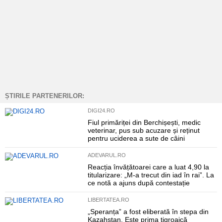
ȘTIRILE PARTENERILOR:
DIGI24.RO
Fiul primăriței din Berchișești, medic
veterinar, pus sub acuzare și reținut
pentru uciderea a sute de câini
ADEVARUL.RO
Reacția învățătoarei care a luat 4,90 la
titularizare: „M-a trecut din iad în rai”. La
ce notă a ajuns după contestație
LIBERTATEA.RO
„Speranța” a fost eliberată în stepa din
Kazahstan. Este prima tigroaică