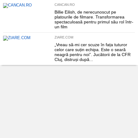
CANCAN.RO
Billie Eilish, de nerecunoscut pe
platourile de filmare. Transformarea
spectaculoasă pentru primul său rol într-
un film
ZIARE.COM
„Vreau să-mi cer scuze în fața tuturor
celor care suțin echipa. Este o seară
neagră pentru noi”. Jucătorii de la CFR
Cluj, distruși după...