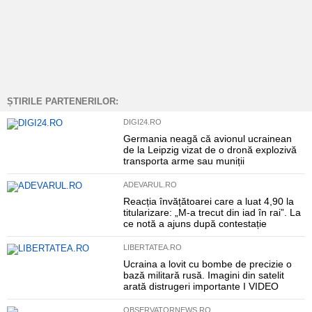
ȘTIRILE PARTENERILOR:
DIGI24.RO
Germania neagă că avionul ucrainean
de la Leipzig vizat de o dronă explozivă
transporta arme sau muniții
ADEVARUL.RO
Reacția învățătoarei care a luat 4,90 la
titularizare: „M-a trecut din iad în rai”. La
ce notă a ajuns după contestație
LIBERTATEA.RO
Ucraina a lovit cu bombe de precizie o
bază militară rusă. Imagini din satelit
arată distrugeri importante I VIDEO
OBSERVATORNEWS.RO