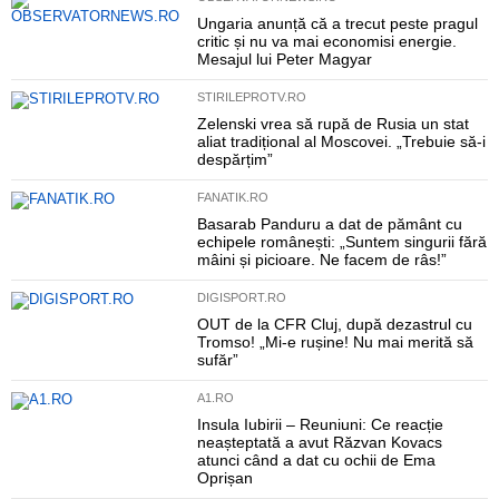
Ungaria anunță că a trecut peste pragul
critic și nu va mai economisi energie.
Mesajul lui Peter Magyar
STIRILEPROTV.RO
Zelenski vrea să rupă de Rusia un stat
aliat tradițional al Moscovei. „Trebuie să-i
despărțim”
FANATIK.RO
Basarab Panduru a dat de pământ cu
echipele românești: „Suntem singurii fără
mâini și picioare. Ne facem de râs!”
DIGISPORT.RO
OUT de la CFR Cluj, după dezastrul cu
Tromso! „Mi-e rușine! Nu mai merită să
sufăr”
A1.RO
Insula Iubirii – Reuniuni: Ce reacție
neașteptată a avut Răzvan Kovacs
atunci când a dat cu ochii de Ema
Oprișan