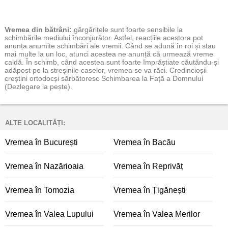
Vremea
din bătrâni:
gărgărițele sunt foarte sensibile la
schimbările mediului înconjurător. Astfel, reacțiile acestora pot
anunța anumite schimbări ale vremii. Când se adună în roi și stau
mai multe la un loc, atunci acestea ne anunță că urmează vreme
caldă. În schimb, când acestea sunt foarte împrăștiate căutându-și
adăpost pe la streșinile caselor, vremea se va răci. Credincioșii
creștini ortodocși sărbătoresc Schimbarea la Față a Domnului
(Dezlegare la pește).
ALTE LOCALITĂȚI:
Vremea în București
Vremea în Bacău
Vremea în Nazărioaia
Vremea în Reprivăț
Vremea în Tomozia
Vremea în Țigănești
Vremea în Valea Lupului
Vremea în Valea Merilor