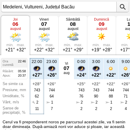
Joi
Vineri
Sâmbătă
Duminică
L
Vremea
06
07
08
09
în
august
august
august
august
au
Medeleni
Vultureni,
Județul
Bacău
min.
max.
min.
max.
min.
max.
min.
max.
min.
+21°
+32°
+22°
+32°
+21°
+29°
+19°
+28°
+17°
22:00
23:00
0:00
3:00
6:00
9:00
Ora
22:46
Vi
curentă
07
Răsărit:
05:58
aug
+27°
+26°
+24°
+22°
+22°
+26
Apus:
20:37
Se simte ca
+28°
+26°
+25°
+22°
+22°
+26°
Presiune, mm
743
744
743
743
744
744
Umiditate, %
62
64
76
90
88
71
Vânt, m/s
2
1
2
2
1
2
Șanse de
11
7
2
2
2
4
precipitații, %
Cerul va fi preponderent noros pe parcursul acestei zile, va fi senin
doar dimineața. După-amiază norii vor aduce și ploaie, iar această