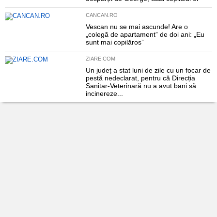
CANCAN.RO
Vescan nu se mai ascunde! Are o
„colegă de apartament” de doi ani: „Eu
sunt mai copilăros”
ZIARE.COM
Un județ a stat luni de zile cu un focar de
pestă nedeclarat, pentru că Direcția
Sanitar-Veterinară nu a avut bani să
incinereze...