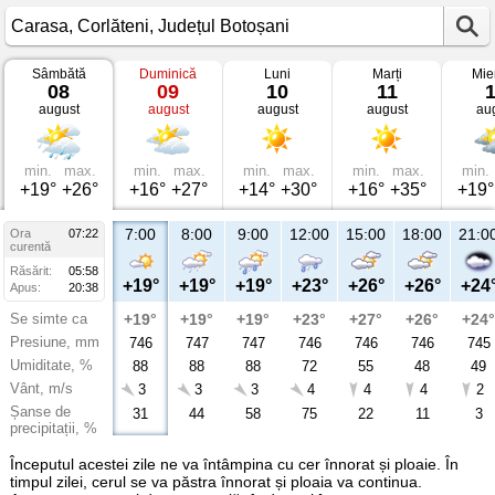
Sâmbătă
Duminică
Luni
Marți
Mie
Vremea
08
09
10
11
în
august
august
august
august
au
Carasa
Corlăteni,
Județul
Botoșani
min.
max.
min.
max.
min.
max.
min.
max.
min.
+19°
+26°
+16°
+27°
+14°
+30°
+16°
+35°
+19°
7:00
8:00
9:00
12:00
15:00
18:00
21:0
Ora
07:22
curentă
Răsărit:
05:58
+19°
+19°
+19°
+23°
+26°
+26°
+24
Apus:
20:38
Se simte ca
+19°
+19°
+19°
+23°
+27°
+26°
+24°
Presiune, mm
746
747
747
746
746
746
745
Umiditate, %
88
88
88
72
55
48
49
Vânt, m/s
3
3
3
4
4
4
2
Șanse de
31
44
58
75
22
11
3
precipitații, %
Începutul acestei zile ne va întâmpina cu cer înnorat și ploaie. În
timpul zilei, cerul se va păstra înnorat și ploaia va continua.