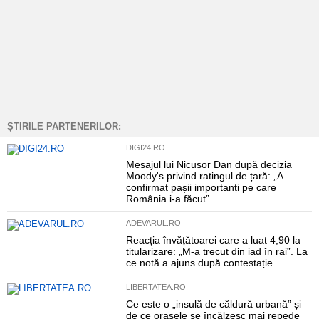
ȘTIRILE PARTENERILOR:
DIGI24.RO
Mesajul lui Nicușor Dan după decizia
Moody's privind ratingul de țară: „A
confirmat pașii importanți pe care
România i-a făcut”
ADEVARUL.RO
Reacția învățătoarei care a luat 4,90 la
titularizare: „M-a trecut din iad în rai”. La
ce notă a ajuns după contestație
LIBERTATEA.RO
Ce este o „insulă de căldură urbană” și
de ce orașele se încălzesc mai repede