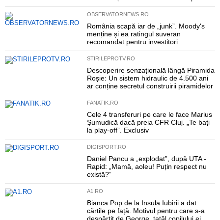
OBSERVATORNEWS.RO
România scapă iar de „junk”. Moody's
menține și ea ratingul suveran
recomandat pentru investitori
STIRILEPROTV.RO
Descoperire senzațională lângă Piramida
Roșie: Un sistem hidraulic de 4.500 ani
ar conține secretul construirii piramidelor
FANATIK.RO
Cele 4 transferuri pe care le face Marius
Șumudică dacă preia CFR Cluj. „Te bați
la play-off”. Exclusiv
DIGISPORT.RO
Daniel Pancu a „explodat”, după UTA -
Rapid: „Mamă, aoleu! Puțin respect nu
există?”
A1.RO
Bianca Pop de la Insula Iubirii a dat
cărțile pe față. Motivul pentru care s-a
despărțit de George, tatăl copilului ei