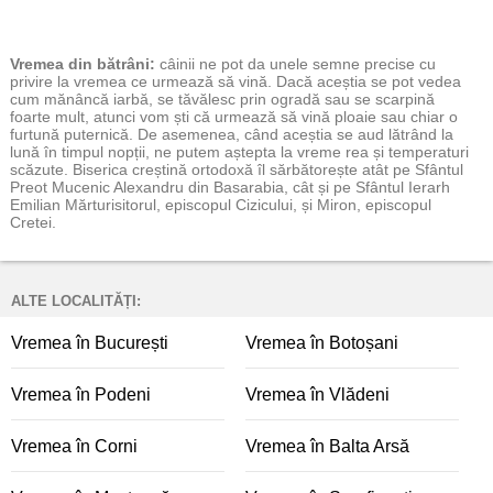
Vremea
din bătrâni:
câinii ne pot da unele semne precise cu
privire la vremea ce urmează să vină. Dacă aceștia se pot vedea
cum mănâncă iarbă, se tăvălesc prin ogradă sau se scarpină
foarte mult, atunci vom ști că urmează să vină ploaie sau chiar o
furtună puternică. De asemenea, când aceștia se aud lătrând la
lună în timpul nopții, ne putem aștepta la vreme rea și temperaturi
scăzute. Biserica creștină ortodoxă îl sărbătorește atât pe Sfântul
Preot Mucenic Alexandru din Basarabia, cât și pe Sfântul Ierarh
Emilian Mărturisitorul, episcopul Cizicului, și Miron, episcopul
Cretei.
ALTE LOCALITĂȚI:
Vremea în București
Vremea în Botoșani
Vremea în Podeni
Vremea în Vlădeni
Vremea în Corni
Vremea în Balta Arsă