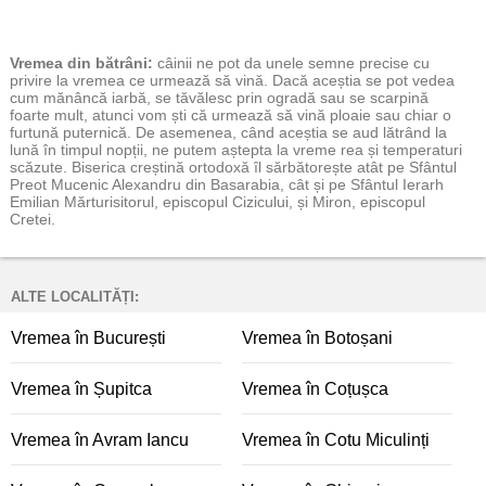
Vremea
din bătrâni:
câinii ne pot da unele semne precise cu
privire la vremea ce urmează să vină. Dacă aceștia se pot vedea
cum mănâncă iarbă, se tăvălesc prin ogradă sau se scarpină
foarte mult, atunci vom ști că urmează să vină ploaie sau chiar o
furtună puternică. De asemenea, când aceștia se aud lătrând la
lună în timpul nopții, ne putem aștepta la vreme rea și temperaturi
scăzute. Biserica creștină ortodoxă îl sărbătorește atât pe Sfântul
Preot Mucenic Alexandru din Basarabia, cât și pe Sfântul Ierarh
Emilian Mărturisitorul, episcopul Cizicului, și Miron, episcopul
Cretei.
ALTE LOCALITĂȚI:
Vremea în București
Vremea în Botoșani
Vremea în Șupitca
Vremea în Coțușca
Vremea în Avram Iancu
Vremea în Cotu Miculinți