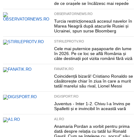
de ce orașele se încălzesc mai repede
OBSERVATORNEWS.RO
Turcia restricționează accesul navelor în
Marea Neagră după atacurile Rusiei și
Ucrainei, spun surse Bloomberg
STIRILEPROTV.RO
Cele mai puternice pașapoarte din lume
în 2026. Pe ce loc se află România și
câte destinații pot vizita românii fără viză
FANATIK.RO
Coincidență bizară! Cristiano Ronaldo se
căsătorește chiar în ziua în care a murit
tatăl marelui său rival, Lionel Messi
DIGISPORT.RO
Juventus - Inter 1-2. Chivu l-a învins pe
Spalletti și e invincibil în această vară
A1.RO
Anamaria Pordan a vorbit pentru prima
dată despre relația cu tatăl lui Ronald
Gavril. Cum se înțelege cu „socrul” său