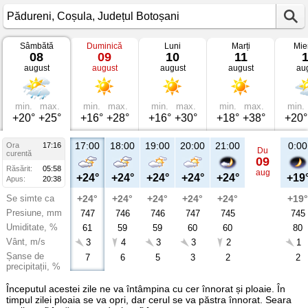
Sâmbătă
Duminică
Luni
Marți
Mie
Vremea
08
09
10
11
în
august
august
august
august
au
Pădureni
Coșula,
Județul
Botoșani
min.
max.
min.
max.
min.
max.
min.
max.
min.
+20°
+25°
+16°
+28°
+16°
+30°
+18°
+38°
+20°
17:00
18:00
19:00
20:00
21:00
0:00
Ora
17:16
Du
curentă
09
Răsărit:
05:58
aug
+24°
+24°
+24°
+24°
+24°
+19
Apus:
20:38
Se simte ca
+24°
+24°
+24°
+24°
+24°
+19°
Presiune, mm
747
746
746
747
745
745
Umiditate, %
61
59
59
60
60
80
Vânt, m/s
3
4
3
3
2
1
Șanse de
7
6
5
3
2
2
precipitații, %
Începutul acestei zile ne va întâmpina cu cer înnorat și ploaie. În
timpul zilei ploaia se va opri, dar cerul se va păstra înnorat. Seara