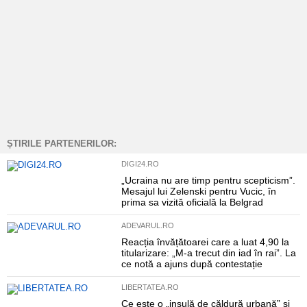
ȘTIRILE PARTENERILOR:
DIGI24.RO
„Ucraina nu are timp pentru scepticism”.
Mesajul lui Zelenski pentru Vucic, în
prima sa vizită oficială la Belgrad
ADEVARUL.RO
Reacția învățătoarei care a luat 4,90 la
titularizare: „M-a trecut din iad în rai”. La
ce notă a ajuns după contestație
LIBERTATEA.RO
Ce este o „insulă de căldură urbană” și