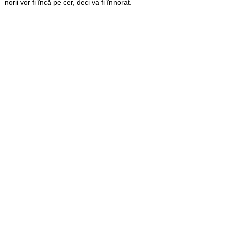
norii vor fi încă pe cer, deci va fi înnorat.