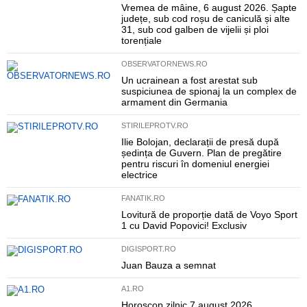
Vremea de mâine, 6 august 2026. Șapte
județe, sub cod roșu de caniculă și alte
31, sub cod galben de vijelii și ploi
torențiale
OBSERVATORNEWS.RO
Un ucrainean a fost arestat sub
suspiciunea de spionaj la un complex de
armament din Germania
STIRILEPROTV.RO
Ilie Bolojan, declarații de presă după
ședința de Guvern. Plan de pregătire
pentru riscuri în domeniul energiei
electrice
FANATIK.RO
Lovitură de proporție dată de Voyo Sport
1 cu David Popovici! Exclusiv
DIGISPORT.RO
Juan Bauza a semnat
A1.RO
Horoscop zilnic 7 august 2026.