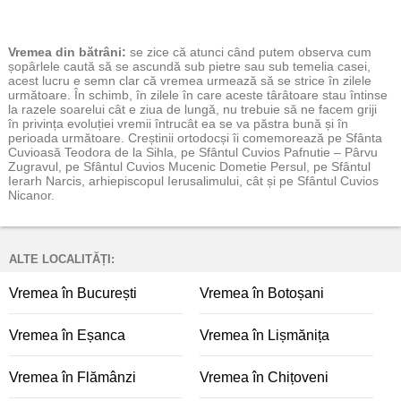
Vremea
din bătrâni:
se zice că atunci când putem observa cum
șopârlele caută să se ascundă sub pietre sau sub temelia casei,
acest lucru e semn clar că vremea urmează să se strice în zilele
următoare. În schimb, în zilele în care aceste târâtoare stau întinse
la razele soarelui cât e ziua de lungă, nu trebuie să ne facem griji
în privința evoluției vremii întrucât ea se va păstra bună și în
perioada următoare. Creștinii ortodocși îi comemorează pe Sfânta
Cuvioasă Teodora de la Sihla, pe Sfântul Cuvios Pafnutie – Pârvu
Zugravul, pe Sfântul Cuvios Mucenic Dometie Persul, pe Sfântul
Ierarh Narcis, arhiepiscopul Ierusalimului, cât și pe Sfântul Cuvios
Nicanor.
ALTE LOCALITĂȚI:
Vremea în București
Vremea în Botoșani
Vremea în Eșanca
Vremea în Lișmănița
Vremea în Flămânzi
Vremea în Chițoveni