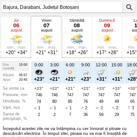
Joi
Vineri
Sâmbătă
Duminică
L
Vremea
06
07
08
09
în
august
august
august
august
au
Bajura
mâine
Darabani,
Județul
Botoșani
min.
max.
min.
max.
min.
max.
min.
max.
min.
+20°
+34°
+21°
+31°
+18°
+26°
+17°
+26°
+15°
21:00
0:00
3:00
6:00
9:00
12:00
15:00
18:0
Ora
15:00
Vi
curentă
07
Răsărit:
05:57
aug
+29°
+23°
+21°
+21°
+23°
+31°
+31°
+28
Apus:
20:40
Se simte ca
+30°
+23°
+22°
+21°
+23°
+33°
+33°
+30°
Presiune, mm
746
746
746
747
747
747
747
747
Umiditate, %
49
74
80
85
76
49
49
65
Vânt, m/s
1
1
1
1
2
2
2
3
Șanse de
9
2
2
7
36
59
29
75
precipitații, %
Începutul acestei zile ne va întâmpina cu cer înnorat și ploaie cu
descărcări electrice. În timpul zilei, ploaia nu va mai fi însoțită de