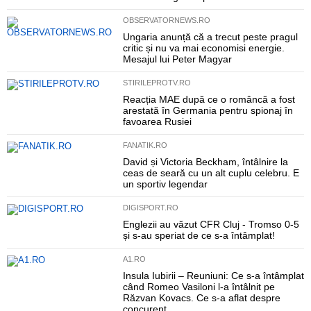
OBSERVATORNEWS.RO
Ungaria anunță că a trecut peste pragul
critic și nu va mai economisi energie.
Mesajul lui Peter Magyar
STIRILEPROTV.RO
Reacția MAE după ce o româncă a fost
arestată în Germania pentru spionaj în
favoarea Rusiei
FANATIK.RO
David și Victoria Beckham, întâlnire la
ceas de seară cu un alt cuplu celebru. E
un sportiv legendar
DIGISPORT.RO
Englezii au văzut CFR Cluj - Tromso 0-5
și s-au speriat de ce s-a întâmplat!
A1.RO
Insula Iubirii – Reuniuni: Ce s-a întâmplat
când Romeo Vasiloni l-a întâlnit pe
Răzvan Kovacs. Ce s-a aflat despre
concurent