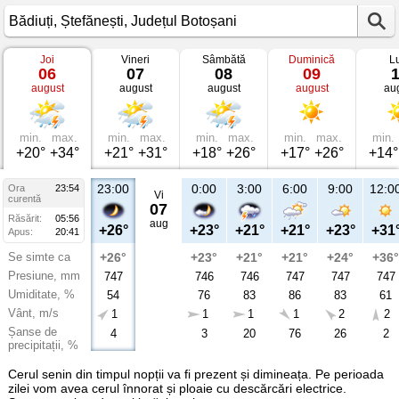
Joi
Vineri
Sâmbătă
Duminică
L
Vremea
06
07
08
09
în
august
august
august
august
au
Bădiuți
Ștefănești,
Județul
Botoșani
min.
max.
min.
max.
min.
max.
min.
max.
min.
+20°
+34°
+21°
+31°
+18°
+26°
+17°
+26°
+14°
23:00
0:00
3:00
6:00
9:00
12:0
Ora
23:54
Vi
curentă
07
Răsărit:
05:56
aug
+26°
+23°
+21°
+21°
+23°
+31
Apus:
20:41
Se simte ca
+26°
+23°
+21°
+21°
+24°
+36°
Presiune, mm
747
746
746
747
747
747
Umiditate, %
54
76
83
86
83
61
Vânt, m/s
1
1
1
1
2
2
Șanse de
4
3
20
76
26
2
precipitații, %
Cerul senin din timpul nopții va fi prezent și dimineața. Pe perioada
zilei vom avea cerul înnorat și ploaie cu descărcări electrice.