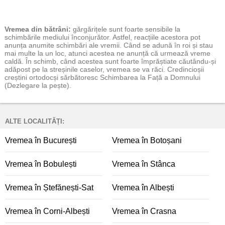
Vremea
din bătrâni:
gărgărițele sunt foarte sensibile la
schimbările mediului înconjurător. Astfel, reacțiile acestora pot
anunța anumite schimbări ale vremii. Când se adună în roi și stau
mai multe la un loc, atunci acestea ne anunță că urmează vreme
caldă. În schimb, când acestea sunt foarte împrăștiate căutându-și
adăpost pe la streșinile caselor, vremea se va răci. Credincioșii
creștini ortodocși sărbătoresc Schimbarea la Față a Domnului
(Dezlegare la pește).
ALTE LOCALITĂȚI:
Vremea în București
Vremea în Botoșani
Vremea în Bobulești
Vremea în Stânca
Vremea în Ștefănești-Sat
Vremea în Albești
Vremea în Corni-Albești
Vremea în Crasna