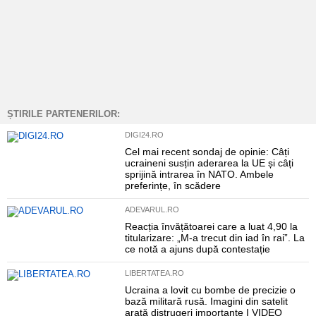
ȘTIRILE PARTENERILOR:
DIGI24.RO
Cel mai recent sondaj de opinie: Câți
ucraineni susțin aderarea la UE și câți
sprijină intrarea în NATO. Ambele
preferințe, în scădere
ADEVARUL.RO
Reacția învățătoarei care a luat 4,90 la
titularizare: „M-a trecut din iad în rai”. La
ce notă a ajuns după contestație
LIBERTATEA.RO
Ucraina a lovit cu bombe de precizie o
bază militară rusă. Imagini din satelit
arată distrugeri importante I VIDEO