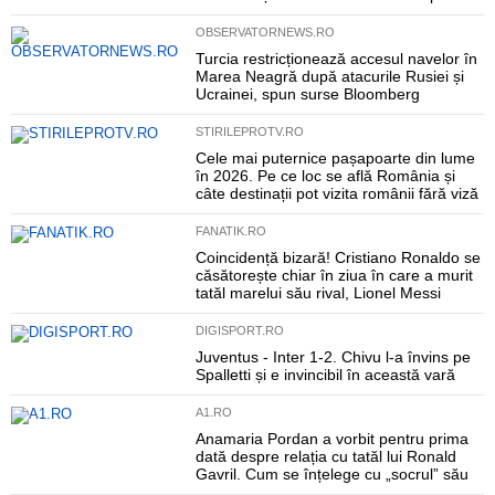
OBSERVATORNEWS.RO
Turcia restricționează accesul navelor în
Marea Neagră după atacurile Rusiei și
Ucrainei, spun surse Bloomberg
STIRILEPROTV.RO
Cele mai puternice pașapoarte din lume
în 2026. Pe ce loc se află România și
câte destinații pot vizita românii fără viză
FANATIK.RO
Coincidență bizară! Cristiano Ronaldo se
căsătorește chiar în ziua în care a murit
tatăl marelui său rival, Lionel Messi
DIGISPORT.RO
Juventus - Inter 1-2. Chivu l-a învins pe
Spalletti și e invincibil în această vară
A1.RO
Anamaria Pordan a vorbit pentru prima
dată despre relația cu tatăl lui Ronald
Gavril. Cum se înțelege cu „socrul” său