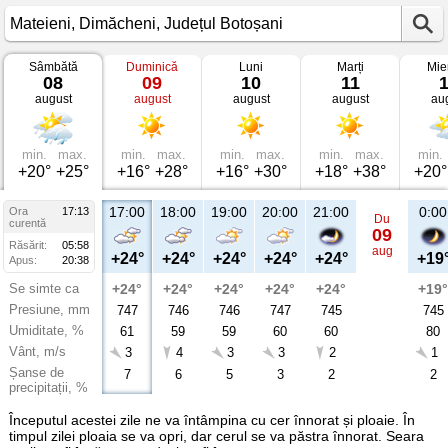
Sâmbătă
Duminică
Luni
Marți
Mie
Vremea
08
09
10
11
în
august
august
august
august
au
Mateieni
Dimăcheni,
Județul
Botoșani
min.
max.
min.
max.
min.
max.
min.
max.
min.
+20°
+25°
+16°
+28°
+16°
+30°
+18°
+38°
+20°
17:00
18:00
19:00
20:00
21:00
0:00
Ora
17:13
Du
curentă
09
Răsărit:
05:58
aug
+24°
+24°
+24°
+24°
+24°
+19
Apus:
20:38
Se simte ca
+24°
+24°
+24°
+24°
+24°
+19°
Presiune, mm
747
746
746
747
745
745
Umiditate, %
61
59
59
60
60
80
Vânt, m/s
3
4
3
3
2
1
Șanse de
7
6
5
3
2
2
precipitații, %
Începutul acestei zile ne va întâmpina cu cer înnorat și ploaie. În
timpul zilei ploaia se va opri, dar cerul se va păstra înnorat. Seara