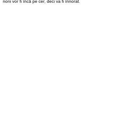
norii vor fi încă pe cer, deci va fi înnorat.