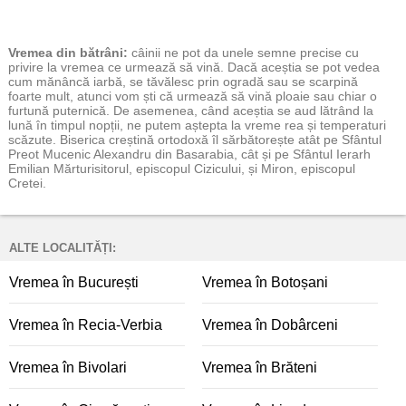
Vremea
din bătrâni:
câinii ne pot da unele semne precise cu
privire la vremea ce urmează să vină. Dacă aceștia se pot vedea
cum mănâncă iarbă, se tăvălesc prin ogradă sau se scarpină
foarte mult, atunci vom ști că urmează să vină ploaie sau chiar o
furtună puternică. De asemenea, când aceștia se aud lătrând la
lună în timpul nopții, ne putem aștepta la vreme rea și temperaturi
scăzute. Biserica creștină ortodoxă îl sărbătorește atât pe Sfântul
Preot Mucenic Alexandru din Basarabia, cât și pe Sfântul Ierarh
Emilian Mărturisitorul, episcopul Cizicului, și Miron, episcopul
Cretei.
ALTE LOCALITĂȚI:
Vremea în București
Vremea în Botoșani
Vremea în Recia-Verbia
Vremea în Dobârceni
Vremea în Bivolari
Vremea în Brăteni