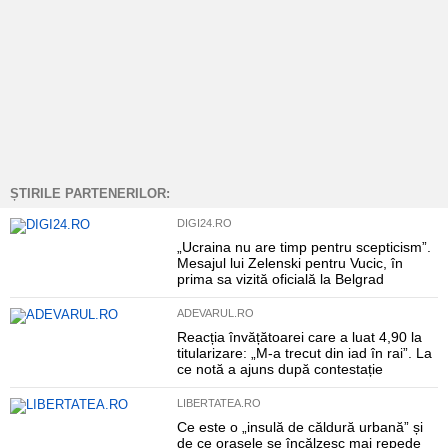
ȘTIRILE PARTENERILOR:
DIGI24.RO
„Ucraina nu are timp pentru scepticism”.
Mesajul lui Zelenski pentru Vucic, în
prima sa vizită oficială la Belgrad
ADEVARUL.RO
Reacția învățătoarei care a luat 4,90 la
titularizare: „M-a trecut din iad în rai”. La
ce notă a ajuns după contestație
LIBERTATEA.RO
Ce este o „insulă de căldură urbană” și
de ce orașele se încălzesc mai repede