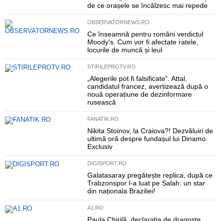
de ce orașele se încălzesc mai repede
OBSERVATORNEWS.RO
Ce înseamnă pentru români verdictul
Moody's. Cum vor fi afectate ratele,
locurile de muncă și leul
STIRILEPROTV.RO
„Alegerile pot fi falsificate”. Attal,
candidatul francez, avertizează după o
nouă operațiune de dezinformare
rusească
FANATIK.RO
Nikita Stoinov, la Craiova?! Dezvăluiri de
ultimă oră despre fundașul lui Dinamo.
Exclusiv
DIGISPORT.RO
Galatasaray pregătește replica, după ce
Trabzonspor l-a luat pe Salah: un star
din naționala Braziliei!
A1.RO
Paula Chirilă, declarația de dragoste