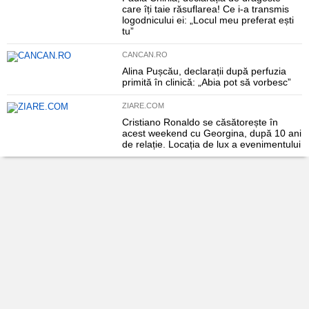
care îți taie răsuflarea! Ce i-a transmis
logodnicului ei: „Locul meu preferat ești
tu”
CANCAN.RO
Alina Pușcău, declarații după perfuzia
primită în clinică: „Abia pot să vorbesc”
ZIARE.COM
Cristiano Ronaldo se căsătorește în
acest weekend cu Georgina, după 10 ani
de relație. Locația de lux a evenimentului