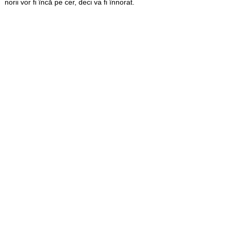
norii vor fi încă pe cer, deci va fi înnorat.