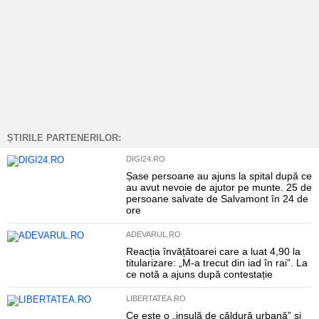
ȘTIRILE PARTENERILOR:
DIGI24.RO
Șase persoane au ajuns la spital după ce
au avut nevoie de ajutor pe munte. 25 de
persoane salvate de Salvamont în 24 de
ore
ADEVARUL.RO
Reacția învățătoarei care a luat 4,90 la
titularizare: „M-a trecut din iad în rai”. La
ce notă a ajuns după contestație
LIBERTATEA.RO
Ce este o „insulă de căldură urbană” și