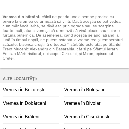
Vremea
din bătrâni:
câinii ne pot da unele semne precise cu
privire la vremea ce urmează să vină. Dacă aceștia se pot vedea
cum mănâncă iarbă, se tăvălesc prin ogradă sau se scarpină
foarte mult, atunci vom ști că urmează să vină ploaie sau chiar o
furtună puternică. De asemenea, când aceștia se aud lătrând la
lună în timpul nopții, ne putem aștepta la vreme rea și temperaturi
scăzute. Biserica creștină ortodoxă îl sărbătorește atât pe Sfântul
Preot Mucenic Alexandru din Basarabia, cât și pe Sfântul Ierarh
Emilian Mărturisitorul, episcopul Cizicului, și Miron, episcopul
Cretei.
ALTE LOCALITĂȚI:
Vremea în București
Vremea în Botoșani
Vremea în Dobârceni
Vremea în Bivolari
Vremea în Brăteni
Vremea în Cișmănești