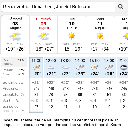
Sâmbătă
Duminică
Luni
Marți
Mie
Vremea
08
09
10
11
în
august
august
august
august
au
Recia-
Verbia
Dimăcheni,
Județul
Botoșani
min.
max.
min.
max.
min.
max.
min.
max.
min.
+19°
+26°
+16°
+27°
+15°
+29°
+17°
+34°
+19°
11:00
12:00
13:00
14:00
15:00
18:00
21:0
Ora
11:53
curentă
Răsărit:
05:58
+20°
+21°
+22°
+23°
+24°
+26°
+24
Apus:
20:38
Se simte ca
+21°
+22°
+23°
+23°
+24°
+26°
+24°
Presiune, mm
747
746
746
747
746
746
745
Umiditate, %
81
78
73
69
64
51
56
Vânt, m/s
3
4
3
3
4
4
2
Șanse de
27
12
11
11
10
6
2
precipitații, %
Începutul acestei zile ne va întâmpina cu cer înnorat și ploaie. În
timpul zilei ploaia se va opri, dar cerul se va păstra înnorat. Seara