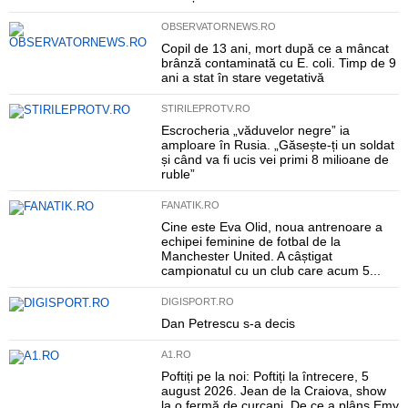
OBSERVATORNEWS.RO
Copil de 13 ani, mort după ce a mâncat
brânză contaminată cu E. coli. Timp de 9
ani a stat în stare vegetativă
STIRILEPROTV.RO
Escrocheria „văduvelor negre” ia
amploare în Rusia. „Găsește-ți un soldat
și când va fi ucis vei primi 8 milioane de
ruble”
FANATIK.RO
Cine este Eva Olid, noua antrenoare a
echipei feminine de fotbal de la
Manchester United. A câștigat
campionatul cu un club care acum 5...
DIGISPORT.RO
Dan Petrescu s-a decis
A1.RO
Poftiți pe la noi: Poftiți la întrecere, 5
august 2026. Jean de la Craiova, show
la o fermă de curcani. De ce a plâns Emy