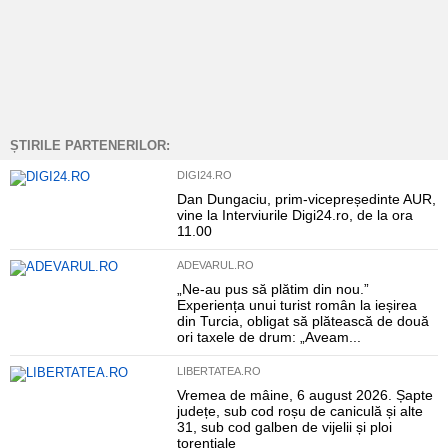
ȘTIRILE PARTENERILOR:
DIGI24.RO
Dan Dungaciu, prim-vicepreședinte AUR,
vine la Interviurile Digi24.ro, de la ora
11.00
ADEVARUL.RO
„Ne-au pus să plătim din nou.”
Experiența unui turist român la ieșirea
din Turcia, obligat să plătească de două
ori taxele de drum: „Aveam...
LIBERTATEA.RO
Vremea de mâine, 6 august 2026. Șapte
județe, sub cod roșu de caniculă și alte
31, sub cod galben de vijelii și ploi
torențiale