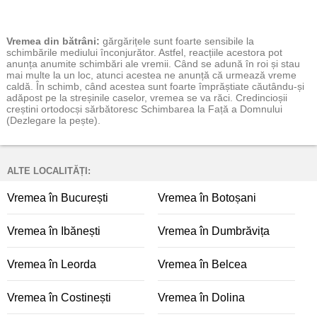
Vremea
din bătrâni:
gărgărițele sunt foarte sensibile la
schimbările mediului înconjurător. Astfel, reacțiile acestora pot
anunța anumite schimbări ale vremii. Când se adună în roi și stau
mai multe la un loc, atunci acestea ne anunță că urmează vreme
caldă. În schimb, când acestea sunt foarte împrăștiate căutându-și
adăpost pe la streșinile caselor, vremea se va răci. Credincioșii
creștini ortodocși sărbătoresc Schimbarea la Față a Domnului
(Dezlegare la pește).
ALTE LOCALITĂȚI:
Vremea în București
Vremea în Botoșani
Vremea în Ibănești
Vremea în Dumbrăvița
Vremea în Leorda
Vremea în Belcea
Vremea în Costinești
Vremea în Dolina