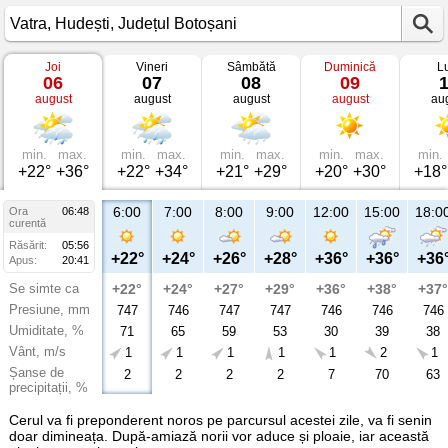
Joi
Vineri
Sâmbătă
Duminică
L
Vremea
06
07
08
09
în
august
august
august
august
au
Vatra
Hudești,
Județul
Botoșani
min.
max.
min.
max.
min.
max.
min.
max.
min.
+22°
+36°
+22°
+34°
+21°
+29°
+20°
+30°
+18°
6:00
7:00
8:00
9:00
12:00
15:00
18:0
Ora
06:48
curentă
Răsărit:
05:56
+22°
+24°
+26°
+28°
+36°
+36°
+36
Apus:
20:41
Se simte ca
+22°
+24°
+27°
+29°
+36°
+38°
+37°
Presiune, mm
747
746
747
747
746
746
746
Umiditate, %
71
65
59
53
30
39
38
Vânt, m/s
1
1
1
1
1
2
1
Șanse de
2
2
2
2
7
70
63
precipitații, %
Cerul va fi preponderent noros pe parcursul acestei zile, va fi senin
doar dimineața. După-amiază norii vor aduce și ploaie, iar această