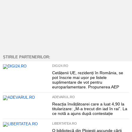
ȘTIRILE PARTENERILOR:
DIGI24.RO
Cetățenii UE, rezidenți în România, se
pot înscrie mai ușor pe listele
suplimentare de vot pentru
europarlamentare. Propunerea AEP
ADEVARUL.RO
Reacția învățătoarei care a luat 4,90 la
titularizare: „M-a trecut din iad în rai”. La
ce notă a ajuns după contestație
LIBERTATEA.RO
O bibliotecă din Ploiești ascunde cărți