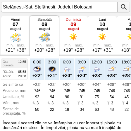
Vineri
Sâmbătă
Duminică
Luni
Ma
Vremea
07
08
09
10
în
august
august
august
august
au
Ștefănești-
Sat
mâine
Ștefănești,
Județul
min.
max.
min.
max.
min.
max.
min.
max.
min.
Botoșani
+21°
+36°
+20°
+28°
+19°
+28°
+17°
+31°
+18°
21:00
0:00
3:00
6:00
9:00
12:00
15:00
18:0
Ora
12:55
Sâ
curentă
08
Răsărit:
05:58
aug
+25°
+22°
+21°
+20°
+20°
+23°
+28°
+28
Apus:
20:38
Se simte ca
+26°
+22°
+22°
+20°
+20°
+24°
+28°
+28°
Presiune, mm
746
746
746
745
745
745
746
746
Umiditate, %
76
92
94
96
91
75
54
45
Vânt, m/s
2
3
3
3
3
3
3
4
Șanse de
46
50
22
18
34
63
48
22
precipitații, %
Începutul acestei zile ne va întâmpina cu cer înnorat și ploaie cu
descărcări electrice. În timpul zilei, ploaia nu va mai fi însoțită de