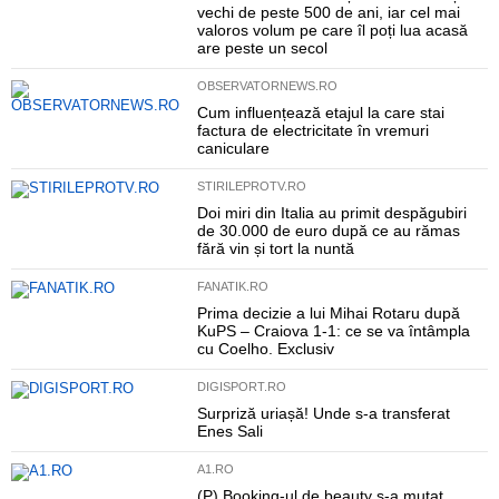
vechi de peste 500 de ani, iar cel mai
valoros volum pe care îl poți lua acasă
are peste un secol
OBSERVATORNEWS.RO
Cum influențează etajul la care stai
factura de electricitate în vremuri
caniculare
STIRILEPROTV.RO
Doi miri din Italia au primit despăgubiri
de 30.000 de euro după ce au rămas
fără vin și tort la nuntă
FANATIK.RO
Prima decizie a lui Mihai Rotaru după
KuPS – Craiova 1-1: ce se va întâmpla
cu Coelho. Exclusiv
DIGISPORT.RO
Surpriză uriașă! Unde s-a transferat
Enes Sali
A1.RO
(P) Booking-ul de beauty s-a mutat