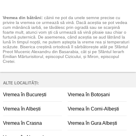
Vremea
din bătrâni:
câinii ne pot da unele semne precise cu
privire la vremea ce urmează să vină. Dacă aceștia se pot vedea
cum mănâncă iarbă, se tăvălesc prin ogradă sau se scarpină
foarte mult, atunci vom ști că urmează să vină ploaie sau chiar o
furtună puternică. De asemenea, când aceștia se aud lătrând la
lună în timpul nopții, ne putem aștepta la vreme rea și temperaturi
scăzute. Biserica creștină ortodoxă îl sărbătorește atât pe Sfântul
Preot Mucenic Alexandru din Basarabia, cât și pe Sfântul Ierarh
Emilian Mărturisitorul, episcopul Cizicului, și Miron, episcopul
Cretei.
ALTE LOCALITĂȚI:
Vremea în București
Vremea în Botoșani
Vremea în Albești
Vremea în Corni-Albești
Vremea în Crasna
Vremea în Gura Albești