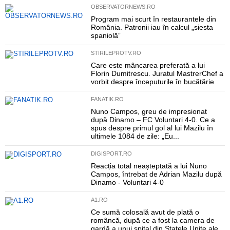
OBSERVATORNEWS.RO
Program mai scurt în restaurantele din
România. Patronii iau în calcul „siesta
spaniolă”
STIRILEPROTV.RO
Care este mâncarea preferată a lui
Florin Dumitrescu. Juratul MastrerChef a
vorbit despre începuturile în bucătărie
FANATIK.RO
Nuno Campos, greu de impresionat
după Dinamo – FC Voluntari 4-0. Ce a
spus despre primul gol al lui Mazilu în
ultimele 1084 de zile: „Eu...
DIGISPORT.RO
Reacția total neașteptată a lui Nuno
Campos, întrebat de Adrian Mazilu după
Dinamo - Voluntari 4-0
A1.RO
Ce sumă colosală avut de plată o
româncă, după ce a fost la camera de
gardă a unui spital din Statele Unite ale