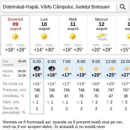
Duminică
Luni
Marți
Miercuri
J
Vremea
09
10
11
12
în
august
august
august
august
au
Dobrinăuți-
Hapăi
Vârfu
Câmpului,
Județul
min.
max.
min.
max.
min.
max.
min.
max.
min.
Botoșani
+16°
+28°
+14°
+30°
+18°
+35°
+20°
+28°
+15°
5:00
6:00
7:00
8:00
9:00
12:00
15:0
Ora
05:48
curentă
Răsărit:
06:00
+16°
+16°
+17°
+19°
+20°
+25°
+27
Apus:
20:36
Se simte ca
+16°
+16°
+17°
+19°
+20°
+25°
+27°
Presiune, mm
746
746
745
746
746
747
747
Umiditate, %
92
95
87
78
70
47
38
Vânt, m/s
1
1
1
1
2
2
3
Șanse de
2
2
2
2
2
2
2
precipitații, %
Vremea va fi frumoasă azi, soarele va fi prezent toată ziua pe cer,
norii nu îl vor acoperi deloc. În această zi nu există nicio