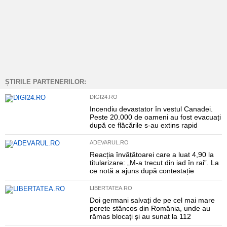
ȘTIRILE PARTENERILOR:
DIGI24.RO
Incendiu devastator în vestul Canadei.
Peste 20.000 de oameni au fost evacuați
după ce flăcările s-au extins rapid
ADEVARUL.RO
Reacția învățătoarei care a luat 4,90 la
titularizare: „M-a trecut din iad în rai”. La
ce notă a ajuns după contestație
LIBERTATEA.RO
Doi germani salvați de pe cel mai mare
perete stâncos din România, unde au
rămas blocați și au sunat la 112