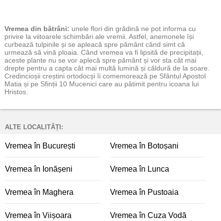
Vremea
din bătrâni:
unele flori din grădină ne pot informa cu
privire la viitoarele schimbări ale vremii. Astfel, anemonele își
curbează tulpinile și se apleacă spre pământ când simt că
urmează să vină ploaia. Când vremea va fi lipsită de precipitații,
aceste plante nu se vor aplecă spre pământ și vor sta cât mai
drepte pentru a capta cât mai multă lumină și căldură de la soare.
Credincioșii creștini ortodocși îi comemorează pe Sfântul Apostol
Matia și pe Sfinții 10 Mucenici care au pătimit pentru icoana lui
Hristos.
ALTE LOCALITĂȚI:
Vremea în București
Vremea în Botoșani
Vremea în Ionășeni
Vremea în Lunca
Vremea în Maghera
Vremea în Pustoaia
Vremea în Viișoara
Vremea în Cuza Vodă