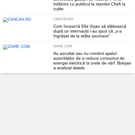
întâlnire cu publicul la standul Chefi la
cuțite
CANCAN.RO
Cum încearcă Ella Vișan să slăbească
după ce internauții i-au spus că „s-a
îngrășat de la atâta asumare”
ZIARE.COM
Au ascultat sau nu românii apelul
autorităților de a reduce consumul de
energie electrică la orele de vârf. Bolojan
a analizat datele