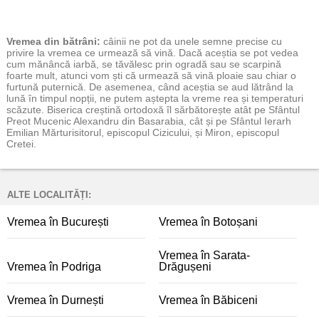
Vremea
din bătrâni:
câinii ne pot da unele semne precise cu
privire la vremea ce urmează să vină. Dacă aceștia se pot vedea
cum mănâncă iarbă, se tăvălesc prin ogradă sau se scarpină
foarte mult, atunci vom ști că urmează să vină ploaie sau chiar o
furtună puternică. De asemenea, când aceștia se aud lătrând la
lună în timpul nopții, ne putem aștepta la vreme rea și temperaturi
scăzute. Biserica creștină ortodoxă îl sărbătorește atât pe Sfântul
Preot Mucenic Alexandru din Basarabia, cât și pe Sfântul Ierarh
Emilian Mărturisitorul, episcopul Cizicului, și Miron, episcopul
Cretei.
ALTE LOCALITĂȚI:
Vremea în București
Vremea în Botoșani
Vremea în Sarata-
Vremea în Podriga
Drăgușeni
Vremea în Durnești
Vremea în Băbiceni