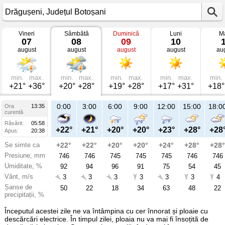
Vineri
Sâmbătă
Duminică
Luni
Ma
Vremea
07
08
09
10
în
august
august
august
august
au
Drăgușeni
mâine
Județul
Botoșani
min.
max.
min.
max.
min.
max.
min.
max.
min.
+21°
+36°
+20°
+28°
+19°
+28°
+17°
+31°
+18°
21:00
0:00
3:00
6:00
9:00
12:00
15:00
18:0
Ora
13:35
Sâ
curentă
08
Răsărit:
05:58
aug
+25°
+22°
+21°
+20°
+20°
+23°
+28°
+28
Apus:
20:38
Se simte ca
+26°
+22°
+22°
+20°
+20°
+24°
+28°
+28°
Presiune, mm
746
746
746
745
745
745
746
746
Umiditate, %
76
92
94
96
91
75
54
45
Vânt, m/s
2
3
3
3
3
3
3
4
Șanse de
46
50
22
18
34
63
48
22
precipitații, %
Începutul acestei zile ne va întâmpina cu cer înnorat și ploaie cu
descărcări electrice. În timpul zilei, ploaia nu va mai fi însoțită de