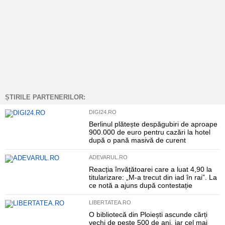
ȘTIRILE PARTENERILOR:
DIGI24.RO
Berlinul plătește despăgubiri de aproape
900.000 de euro pentru cazări la hotel
după o pană masivă de curent
ADEVARUL.RO
Reacția învățătoarei care a luat 4,90 la
titularizare: „M-a trecut din iad în rai”. La
ce notă a ajuns după contestație
LIBERTATEA.RO
O bibliotecă din Ploiești ascunde cărți
vechi de peste 500 de ani, iar cel mai