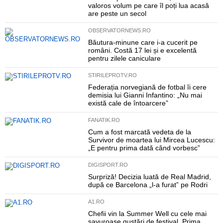
valoros volum pe care îl poți lua acasă
are peste un secol
OBSERVATORNEWS.RO
Băutura-minune care i-a cucerit pe
români. Costă 17 lei și e excelentă
pentru zilele caniculare
STIRILEPROTV.RO
Federația norvegiană de fotbal îi cere
demisia lui Gianni Infantino: „Nu mai
există cale de întoarcere”
FANATIK.RO
Cum a fost marcată vedeta de la
Survivor de moartea lui Mircea Lucescu:
„E pentru prima dată când vorbesc”
DIGISPORT.RO
Surpriză! Decizia luată de Real Madrid,
după ce Barcelona „l-a furat” pe Rodri
A1.RO
Chefii vin la Summer Well cu cele mai
savuroase gustări de festival. Prima