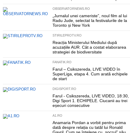
OBSERVATORNEWS.RO
„Jurnalul unei cameriste”, noul film al lui
Radu Jude, selectat la festivalurile de la
Toronto și New York
STIRILEPROTV.RO
Reacția Ministerului Mediului după
acuzațiile AUR. Cât a costat elaborarea
strategiei de biodiversitate
FANATIK.RO
Farul – Csikszereda, LIVE VIDEO în
SuperLiga, etapa 4. Cum arată echipele
de start
DIGISPORT.RO
Farul - Csikszereda, LIVE VIDEO, 18:30,
Digi Sport 1. ECHIPELE. Ciucanii au trei
eșecuri consecutive
A1.RO
Anamaria Pordan a vorbit pentru prima
dată despre relația cu tatăl lui Ronald
Gavril. Cum se înțelege cu „socrul” său