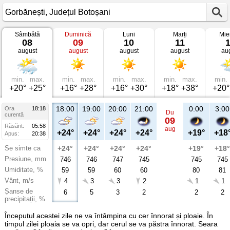
Sâmbătă
Duminică
Luni
Marți
Mie
Vremea
08
09
10
11
în
august
august
august
august
au
Gorbănești
Județul
Botoșani
min.
max.
min.
max.
min.
max.
min.
max.
min.
+20°
+25°
+16°
+28°
+16°
+30°
+18°
+38°
+20°
18:00
19:00
20:00
21:00
0:00
3:00
Ora
18:18
Du
curentă
09
Răsărit:
05:58
aug
+24°
+24°
+24°
+24°
+19°
+18
Apus:
20:38
Se simte ca
+24°
+24°
+24°
+24°
+19°
+18°
Presiune, mm
746
746
747
745
745
745
Umiditate, %
59
59
60
60
80
81
Vânt, m/s
4
3
3
2
1
1
Șanse de
6
5
3
2
2
2
precipitații, %
Începutul acestei zile ne va întâmpina cu cer înnorat și ploaie. În
timpul zilei ploaia se va opri, dar cerul se va păstra înnorat. Seara