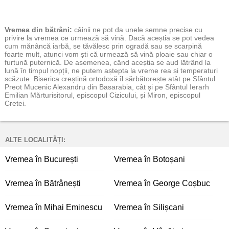
Vremea
din bătrâni:
câinii ne pot da unele semne precise cu
privire la vremea ce urmează să vină. Dacă aceștia se pot vedea
cum mănâncă iarbă, se tăvălesc prin ogradă sau se scarpină
foarte mult, atunci vom ști că urmează să vină ploaie sau chiar o
furtună puternică. De asemenea, când aceștia se aud lătrând la
lună în timpul nopții, ne putem aștepta la vreme rea și temperaturi
scăzute. Biserica creștină ortodoxă îl sărbătorește atât pe Sfântul
Preot Mucenic Alexandru din Basarabia, cât și pe Sfântul Ierarh
Emilian Mărturisitorul, episcopul Cizicului, și Miron, episcopul
Cretei.
ALTE LOCALITĂȚI:
Vremea în București
Vremea în Botoșani
Vremea în Bătrânești
Vremea în George Coșbuc
Vremea în Mihai Eminescu
Vremea în Silișcani