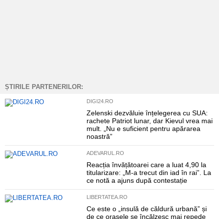
ȘTIRILE PARTENERILOR:
DIGI24.RO
Zelenski dezvăluie înțelegerea cu SUA:
rachete Patriot lunar, dar Kievul vrea mai
mult. „Nu e suficient pentru apărarea
noastră”
ADEVARUL.RO
Reacția învățătoarei care a luat 4,90 la
titularizare: „M-a trecut din iad în rai”. La
ce notă a ajuns după contestație
LIBERTATEA.RO
Ce este o „insulă de căldură urbană” și
de ce orașele se încălzesc mai repede