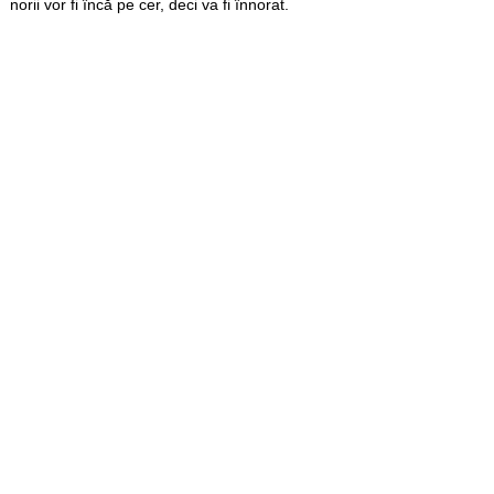
norii vor fi încă pe cer, deci va fi înnorat.