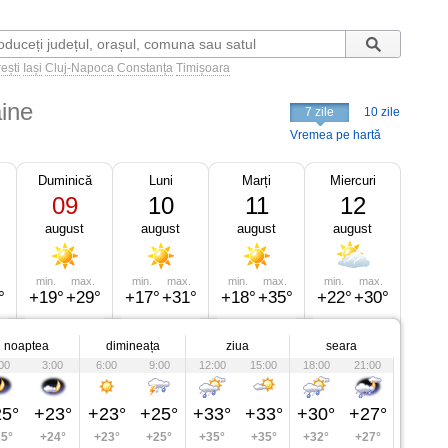
ești
Iași
Cluj-Napoca
Constanța
Timișoara
ine
7 zile
10 zile
Vremea pe hartă
Duminică
Luni
Marți
Miercuri
09
10
11
12
august
august
august
august
min.
max.
min.
max.
min.
max.
min.
max.
°
+19°
+29°
+17°
+31°
+18°
+35°
+22°
+30°
noaptea
dimineața
ziua
seara
00
3:00
6:00
9:00
12:00
15:00
18:00
21:00
5°
+23°
+23°
+25°
+33°
+33°
+30°
+27°
5°
+24°
+23°
+25°
+35°
+35°
+32°
+27°