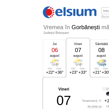
Bucur
Vremea în
Gorbănești
mâ
Județul Botoșani
Joi
Vineri
Sâmbătă
06
07
08
august
august
august
min.
max.
min.
max.
min.
max.
+22°
+36°
+23°
+33°
+21°
+30
Vineri
0:
07
+2
Temperatură, °C
+2
Se simte ca