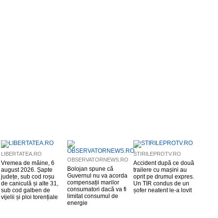
LIBERTATEA.RO
STIRILEPROTV.RO
OBSERVATORNEWS.RO
Vremea de mâine, 6
Accident după ce două
Bolojan spune că
august 2026. Șapte
trailere cu mașini au
Guvernul nu va acorda
județe, sub cod roșu
oprit pe drumul expres.
compensații marilor
de caniculă și alte 31,
Un TIR condus de un
consumatori dacă va fi
sub cod galben de
șofer neatent le-a lovit
limitat consumul de
vijelii și ploi torențiale
energie