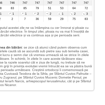
46
746
747
747
747
747
747
747
8
83
85
79
51
53
64
72
1
1
1
2
2
1
2
3
2
2
7
36
59
29
75
83
putul acestei zile ne va întâmpina cu cer înnorat și ploaie cu
ărcări electrice. În timpul zilei, ploaia nu va mai fi însoțită de
ărcări electrice și va continua așa și pe perioada serii.
mea
din bătrâni:
se zice că atunci când putem observa cum
rlele caută să se ascundă sub pietre sau sub temelia casei,
t lucru e semn clar că vremea urmează să se strice în zilele
toare. În schimb, în zilele în care aceste târâtoare stau
nse la razele soarelui cât e ziua de lungă, nu trebuie să ne
m griji în privința evoluției vremii întrucât ea se va păstra bună
n perioada următoare. Creștinii ortodocși îi comemorează pe
ta Cuvioasă Teodora de la Sihla, pe Sfântul Cuvios Pafnutie –
u Zugravul, pe Sfântul Cuvios Mucenic Dometie Persul, pe
tul Ierarh Narcis, arhiepiscopul Ierusalimului, cât și pe Sfântul
os Nicanor.