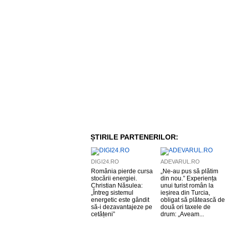
ȘTIRILE PARTENERILOR:
DIGI24.RO
ADEVARUL.RO
România pierde cursa
„Ne-au pus să plătim
stocării energiei.
din nou.” Experiența
Christian Năsulea:
unui turist român la
„Întreg sistemul
ieșirea din Turcia,
energetic este gândit
obligat să plătească de
să-i dezavantajeze pe
două ori taxele de
cetățeni”
drum: „Aveam...