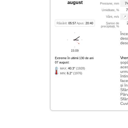
august
7
Presiune, mm
7
Umiditate, %
Vânt, m/s
Răsărit:
05:57
Apus:
20:40
Șanse de
precipitații, %
Înce
desc
desc
15:09
Vre
Extreme în ultimii 130 de ani
șopâ
07 august:
aces
:
40.3°
(1928)
MAX
urmă
:
6.2°
(1976)
MIN
înti
face
și î
Sfân
Pârv
Sfân
Cuvi