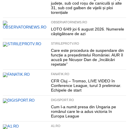
județe, sub cod roșu de caniculă și alte
31, sub cod galben de vijelii și ploi
torențiale
OBSERVATORNEWS.RO
LOTO 6/49 joi 6 august 2026. Numerele
câștigătoare de azi
STIRILEPROTV.RO
Care este procedura de suspendare din
funcție a președintelui României. AUR îl
acuză pe Nicușor Dan de „încălcări
repetate”
FANATIK.RO
CFR Cluj – Tromso, LIVE VIDEO în
Conference League, turul 3 preliminar.
Echipele de start
DIGISPORT.RO
Cum l-a numit presa din Ungaria pe
românul care le-a adus victoria în
Europa League
A1.RO