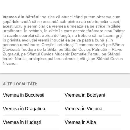
Vremea
din bătrâni:
se zice că atunci când putem observa cum
șopârlele caută să se ascundă sub pietre sau sub temelia casei,
acest lucru e semn clar că vremea urmează să se strice în zilele
următoare. În schimb, în zilele în care aceste târâtoare stau întinse
la razele soarelui cât e ziua de lungă, nu trebuie să ne facem griji
în privința evoluției vremii întrucât ea se va păstra bună și în
perioada următoare. Creștinii ortodocși îi comemorează pe Sfânta
Cuvioasă Teodora de la Sihla, pe Sfântul Cuvios Pafnutie – Pârvu
Zugravul, pe Sfântul Cuvios Mucenic Dometie Persul, pe Sfântul
Ierarh Narcis, arhiepiscopul Ierusalimului, cât și pe Sfântul Cuvios
Nicanor.
ALTE LOCALITĂȚI:
Vremea în București
Vremea în Botoșani
Vremea în Dragalina
Vremea în Victoria
Vremea în Hudești
Vremea în Alba