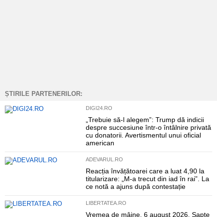
ȘTIRILE PARTENERILOR:
DIGI24.RO
„Trebuie să-l alegem”: Trump dă indicii
despre succesiune într-o întâlnire privată
cu donatorii. Avertismentul unui oficial
american
ADEVARUL.RO
Reacția învățătoarei care a luat 4,90 la
titularizare: „M-a trecut din iad în rai”. La
ce notă a ajuns după contestație
LIBERTATEA.RO
Vremea de mâine, 6 august 2026. Șapte