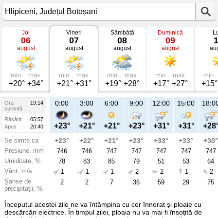
Joi
Vineri
Sâmbătă
Duminică
L
Vremea
06
07
08
09
în
august
august
august
august
au
Hlipiceni
mâine
Județul
Botoșani
min.
max.
min.
max.
min.
max.
min.
max.
min.
+20°
+34°
+21°
+31°
+19°
+28°
+17°
+27°
+15°
21:00
0:00
3:00
6:00
9:00
12:00
15:00
18:0
Ora
19:14
Vi
curentă
07
Răsărit:
05:57
aug
+30°
+23°
+21°
+21°
+23°
+31°
+31°
+28
Apus:
20:40
Se simte ca
+31°
+23°
+22°
+21°
+23°
+33°
+33°
+30°
Presiune, mm
746
746
746
747
747
747
747
747
Umiditate, %
48
78
83
85
79
51
53
64
Vânt, m/s
1
1
1
1
2
2
1
2
Șanse de
9
2
2
7
36
59
29
75
precipitații, %
Începutul acestei zile ne va întâmpina cu cer înnorat și ploaie cu
descărcări electrice. În timpul zilei, ploaia nu va mai fi însoțită de