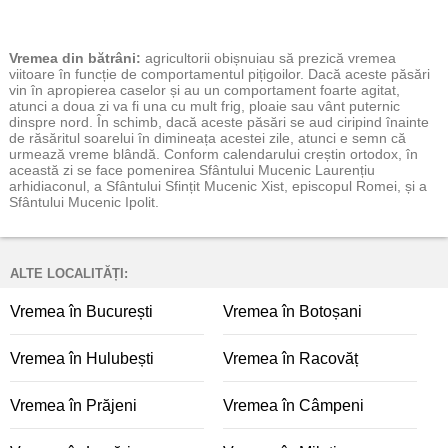
Vremea
din bătrâni:
agricultorii obișnuiau să prezică vremea
viitoare în funcție de comportamentul pițigoilor. Dacă aceste păsări
vin în apropierea caselor și au un comportament foarte agitat,
atunci a doua zi va fi una cu mult frig, ploaie sau vânt puternic
dinspre nord. În schimb, dacă aceste păsări se aud ciripind înainte
de răsăritul soarelui în dimineața acestei zile, atunci e semn că
urmează vreme blândă. Conform calendarului creștin ortodox, în
această zi se face pomenirea Sfântului Mucenic Laurențiu
arhidiaconul, a Sfântului Sfințit Mucenic Xist, episcopul Romei, și a
Sfântului Mucenic Ipolit.
ALTE LOCALITĂȚI:
Vremea în București
Vremea în Botoșani
Vremea în Hulubești
Vremea în Racovăț
Vremea în Prăjeni
Vremea în Câmpeni