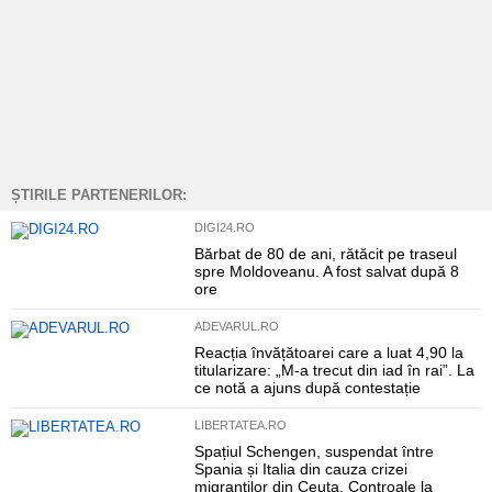
ȘTIRILE PARTENERILOR:
DIGI24.RO
Bărbat de 80 de ani, rătăcit pe traseul
spre Moldoveanu. A fost salvat după 8
ore
ADEVARUL.RO
Reacția învățătoarei care a luat 4,90 la
titularizare: „M-a trecut din iad în rai”. La
ce notă a ajuns după contestație
LIBERTATEA.RO
Spațiul Schengen, suspendat între
Spania și Italia din cauza crizei
migranților din Ceuta. Controale la