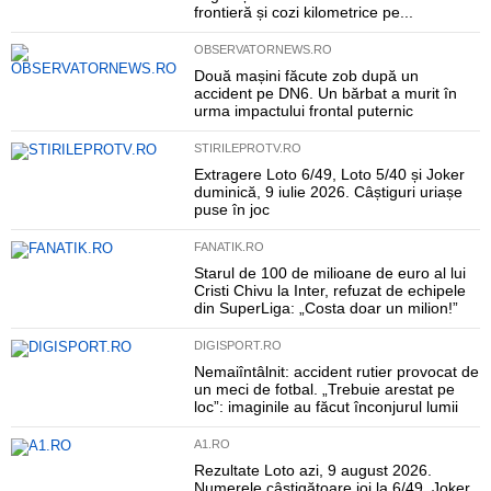
frontieră și cozi kilometrice pe...
OBSERVATORNEWS.RO
Două mașini făcute zob după un
accident pe DN6. Un bărbat a murit în
urma impactului frontal puternic
STIRILEPROTV.RO
Extragere Loto 6/49, Loto 5/40 și Joker
duminică, 9 iulie 2026. Câștiguri uriașe
puse în joc
FANATIK.RO
Starul de 100 de milioane de euro al lui
Cristi Chivu la Inter, refuzat de echipele
din SuperLiga: „Costa doar un milion!”
DIGISPORT.RO
Nemaiîntâlnit: accident rutier provocat de
un meci de fotbal. „Trebuie arestat pe
loc”: imaginile au făcut înconjurul lumii
A1.RO
Rezultate Loto azi, 9 august 2026.
Numerele câștigătoare joi la 6/49, Joker,