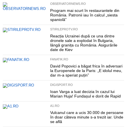
OBSERVATORNEWS.RO
Program mai scurt în restaurantele din
România. Patronii iau în calcul „siesta
spaniolă”
STIRILEPROTV.RO
Reacția Ucrainei după ce una dintre
dronele sale a explodat în Bulgaria,
lângă granița cu România. Asigurările
date de Kiev
FANATIK.RO
David Popovici a băgat frica în adversari
la Europenele de la Paris: „E idolul meu,
dar m-a speriat puțin”
DIGISPORT.RO
Ioan Varga a luat decizia în cazul lui
Marian Huja! Fundașul e dorit de Rapid
A1.RO
Vulcanul care a ucis 30.000 de persoane
în doar câteva minute s-a trezit iar. Unde
se află