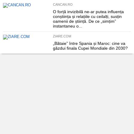
CANCAN.RO
O forță invizibilă ne-ar putea influența
conștiința și relațiile cu ceilalți, susțin
oamenii de știință. De ce „simțim”
instantaneu o...
ZIARE.COM
„Bătaie” între Spania și Maroc: cine va
găzdui finala Cupei Mondiale din 2030?