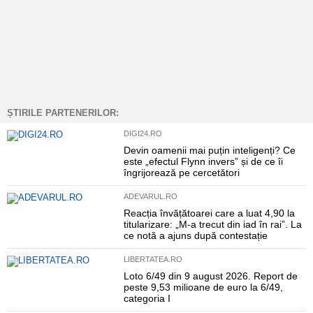
ȘTIRILE PARTENERILOR:
DIGI24.RO
Devin oamenii mai puțin inteligenți? Ce
este „efectul Flynn invers” și de ce îi
îngrijorează pe cercetători
ADEVARUL.RO
Reacția învățătoarei care a luat 4,90 la
titularizare: „M-a trecut din iad în rai”. La
ce notă a ajuns după contestație
LIBERTATEA.RO
Loto 6/49 din 9 august 2026. Report de
peste 9,53 milioane de euro la 6/49,
categoria I