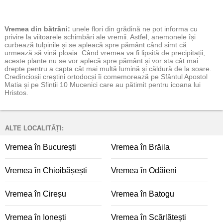
Vremea
din bătrâni:
unele flori din grădină ne pot informa cu
privire la viitoarele schimbări ale vremii. Astfel, anemonele își
curbează tulpinile și se apleacă spre pământ când simt că
urmează să vină ploaia. Când vremea va fi lipsită de precipitații,
aceste plante nu se vor aplecă spre pământ și vor sta cât mai
drepte pentru a capta cât mai multă lumină și căldură de la soare.
Credincioșii creștini ortodocși îi comemorează pe Sfântul Apostol
Matia și pe Sfinții 10 Mucenici care au pătimit pentru icoana lui
Hristos.
ALTE LOCALITĂȚI:
Vremea în București
Vremea în Brăila
Vremea în Chioibășești
Vremea în Odăieni
Vremea în Cireșu
Vremea în Batogu
Vremea în Ionești
Vremea în Scărlătești