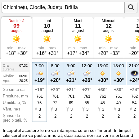
Duminică
Luni
Marți
Miercuri
J
Vremea
09
10
11
12
în
august
august
august
august
au
Chichinețu
Ciocile,
Județul
Brăila
min.
max.
min.
max.
min.
max.
min.
max.
min.
+18°
+30°
+16°
+31°
+17°
+34°
+20°
+33°
+20°
7:00
8:00
9:00
12:00
15:00
18:00
21:0
Ora
07:32
curentă
Răsărit:
06:01
+19°
+20°
+21°
+26°
+30°
+30°
+24
Apus:
20:25
Se simte ca
+19°
+20°
+21°
+27°
+30°
+30°
+24°
Presiune, mm
761
761
761
761
761
761
762
Umiditate, %
75
72
69
55
45
40
54
Vânt, m/s
3
3
3
3
3
3
2
Șanse de
2
2
2
2
2
2
2
precipitații, %
Începutul acestei zile ne va întâmpina cu un cer înnorat. În timpul
zilei cerul se va păstra înnorat, doar seara norii se vor risipi lăsând