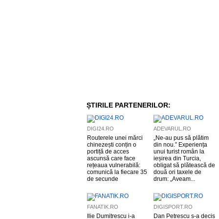
ȘTIRILE PARTENERILOR:
DIGI24.RO
ADEVARUL.RO
Routerele unei mărci
„Ne-au pus să plătim
chinezești conțin o
din nou.” Experiența
portiță de acces
unui turist român la
ascunsă care face
ieșirea din Turcia,
rețeaua vulnerabilă:
obligat să plătească de
comunică la fiecare 35
două ori taxele de
de secunde
drum: „Aveam...
FANATIK.RO
DIGISPORT.RO
Ilie Dumitrescu i-a
Dan Petrescu s-a decis