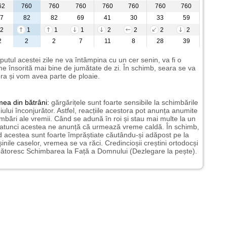
62
760
760
760
760
760
760
760
7
82
82
69
41
30
33
59
2
1
1
1
2
2
2
2
2
2
2
7
11
8
28
39
putul acestei zile ne va întâmpina cu un cer senin, va fi o
e însorită mai bine de jumătate de zi. În schimb, seara se va
ra și vom avea parte de ploaie.
mea
din bătrâni:
gărgărițele sunt foarte sensibile la schimbările
ului înconjurător. Astfel, reacțiile acestora pot anunța anumite
mbări ale vremii. Când se adună în roi și stau mai multe la un
 atunci acestea ne anunță că urmează vreme caldă. În schimb,
 acestea sunt foarte împrăștiate căutându-și adăpost pe la
șinile caselor, vremea se va răci. Credincioșii creștini ortodocși
ătoresc Schimbarea la Față a Domnului (Dezlegare la pește).