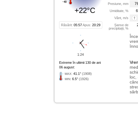
7
Presiune, mm
+22°C
6
Umiditate, %
Vânt, m/s
Răsărit:
05:57
Apus:
20:29
Șanse de
precipitații, %
Înce
vrem
înno
1:24
Vre
Extreme în ultimii 130 de ani
medi
06 august:
schi
:
41.1°
(1908)
MAX
loc,
:
6.5°
(1926)
MIN
când
stre
sărb