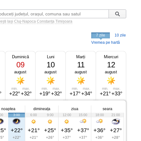
ești
Iași
Cluj-Napoca
Constanța
Timișoara
7 zile
10 zile
Vremea pe hartă
Duminică
Luni
Marți
Miercuri
09
10
11
12
august
august
august
august
min.
max.
min.
max.
min.
max.
min.
max.
°
+22°
+32°
+19°
+32°
+17°
+34°
+21°
+33°
noaptea
dimineața
ziua
seara
00
3:00
6:00
9:00
12:00
15:00
18:00
21:00
5°
+22°
+21°
+25°
+35°
+37°
+36°
+27°
5°
+22°
+21°
+26°
+37°
+37°
+36°
+28°