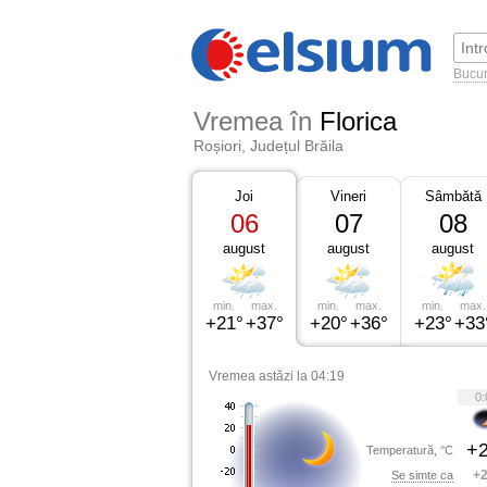
Bucur
Vremea în
Florica
Roșiori, Județul Brăila
Joi
Vineri
Sâmbătă
06
07
08
august
august
august
min.
max.
min.
max.
min.
max.
+21°
+37°
+20°
+36°
+23°
+33
Vremea astăzi la 04:19
0:
+2
Temperatură, °C
+2
Se simte ca