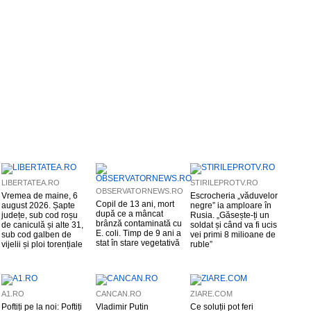
LIBERTATEA.RO
STIRILEPROTV.RO
OBSERVATORNEWS.RO
Vremea de maine, 6
Escrocheria „văduvelor
Copil de 13 ani, mort
august 2026. Șapte
negre” ia amploare în
după ce a mâncat
județe, sub cod roșu
Rusia. „Găsește-ți un
brânză contaminată cu
de caniculă și alte 31,
soldat și când va fi ucis
E. coli. Timp de 9 ani a
sub cod galben de
vei primi 8 milioane de
stat în stare vegetativă
vijelii și ploi torențiale
ruble”
A1.RO
CANCAN.RO
ZIARE.COM
Poftiți pe la noi: Poftiți
Vladimir Putin
Ce soluții pot feri