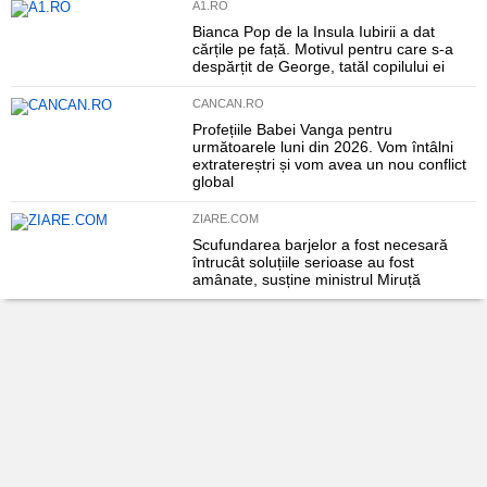
A1.RO
Bianca Pop de la Insula Iubirii a dat
cărțile pe față. Motivul pentru care s-a
despărțit de George, tatăl copilului ei
CANCAN.RO
Profețiile Babei Vanga pentru
următoarele luni din 2026. Vom întâlni
extratereștri și vom avea un nou conflict
global
ZIARE.COM
Scufundarea barjelor a fost necesară
întrucât soluțiile serioase au fost
amânate, susține ministrul Miruță