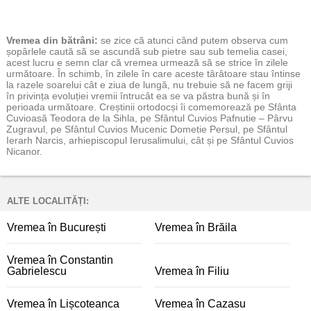
Vremea
din bătrâni:
se zice că atunci când putem observa cum
șopârlele caută să se ascundă sub pietre sau sub temelia casei,
acest lucru e semn clar că vremea urmează să se strice în zilele
următoare. În schimb, în zilele în care aceste târâtoare stau întinse
la razele soarelui cât e ziua de lungă, nu trebuie să ne facem griji
în privința evoluției vremii întrucât ea se va păstra bună și în
perioada următoare. Creștinii ortodocși îi comemorează pe Sfânta
Cuvioasă Teodora de la Sihla, pe Sfântul Cuvios Pafnutie – Pârvu
Zugravul, pe Sfântul Cuvios Mucenic Dometie Persul, pe Sfântul
Ierarh Narcis, arhiepiscopul Ierusalimului, cât și pe Sfântul Cuvios
Nicanor.
ALTE LOCALITĂȚI:
Vremea în București
Vremea în Brăila
Vremea în Constantin
Gabrielescu
Vremea în Filiu
Vremea în Lișcoteanca
Vremea în Cazasu