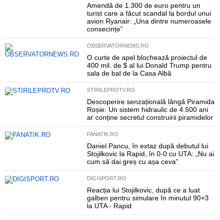
Amendă de 1.300 de euro pentru un
turist care a făcut scandal la bordul unui
avion Ryanair: „Una dintre numeroasele
consecințe”
OBSERVATORNEWS.RO
O curte de apel blochează proiectul de
400 mil. de $ al lui Donald Trump pentru
sala de bal de la Casa Albă
STIRILEPROTV.RO
Descoperire senzațională lângă Piramida
Roșie: Un sistem hidraulic de 4.500 ani
ar conține secretul construirii piramidelor
FANATIK.RO
Daniel Pancu, în extaz după debutul lui
Stojilkovic la Rapid, în 0-0 cu UTA: „Nu ai
cum să dai greș cu așa ceva”
DIGISPORT.RO
Reacția lui Stojilkovic, după ce a luat
galben pentru simulare în minutul 90+3
la UTA - Rapid