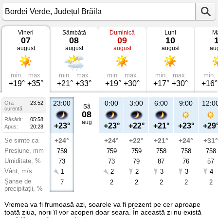
Vineri
Sâmbătă
Duminică
Luni
Ma
Vremea
07
08
09
10
în
august
august
august
august
au
Bordei
Verde
Județul
Brăila
min.
max.
min.
max.
min.
max.
min.
max.
min.
+19°
+35°
+21°
+33°
+19°
+30°
+17°
+30°
+16°
23:00
0:00
3:00
6:00
9:00
12:0
Ora
23:52
Sâ
curentă
08
Răsărit:
05:58
aug
+23°
+23°
+22°
+21°
+23°
+29
Apus:
20:28
Se simte ca
+24°
+24°
+22°
+21°
+24°
+31°
Presiune, mm
759
759
759
758
758
758
Umiditate, %
73
73
79
87
76
57
Vânt, m/s
1
2
2
3
3
4
Șanse de
7
2
2
2
2
2
precipitații, %
Vremea va fi frumoasă azi, soarele va fi prezent pe cer aproape
toată ziua, norii îl vor acoperi doar seara. În această zi nu există