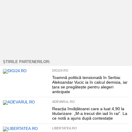
ȘTIRILE PARTENERILOR:
DIGI24.RO
Toamnă politică tensionată în Serbia:
Aleksandar Vucic ia în calcul demisia, iar
țara se pregătește pentru alegeri
anticipate
ADEVARUL.RO
Reacția învățătoarei care a luat 4,90 la
titularizare: „M-a trecut din iad în rai”. La
ce notă a ajuns după contestație
LIBERTATEA.RO