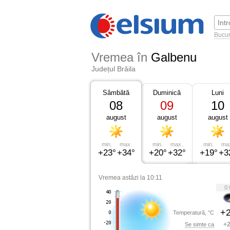
Bucur
Vremea în
Galbenu
Județul Brăila
Sâmbătă
Duminică
Luni
08
09
10
august
august
august
min.
max.
min.
max.
min.
ma
+23°
+34°
+20°
+32°
+19°
+3
Vremea astăzi la 10:11
0:
+2
Temperatură, °C
+2
Se simte ca