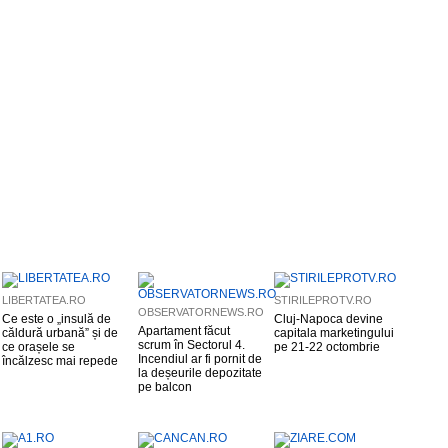
LIBERTATEA.RO
STIRILEPROTV.RO
OBSERVATORNEWS.RO
Ce este o „insulă de
Cluj-Napoca devine
Apartament făcut
căldură urbană” și de
capitala marketingului
scrum în Sectorul 4.
ce orașele se
pe 21-22 octombrie
Incendiul ar fi pornit de
încălzesc mai repede
la deșeurile depozitate
pe balcon