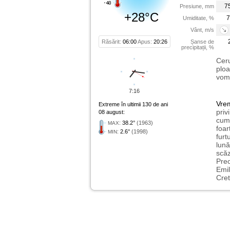
7
Presiune, mm
+28°C
7
Umiditate, %
Vânt, m/s
Răsărit:
06:00
Apus:
20:26
Șanse de
precipitații, %
Ceru
ploa
vom 
7:16
Vre
Extreme în ultimii 130 de ani
priv
08 august:
cum 
:
38.2°
(1963)
MAX
foar
:
2.6°
(1998)
MIN
furt
lună
scăz
Preo
Emil
Cret