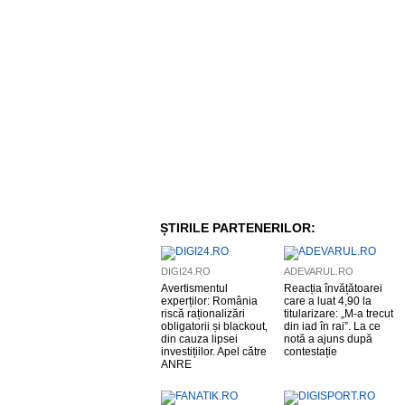
ȘTIRILE PARTENERILOR:
DIGI24.RO
ADEVARUL.RO
Avertismentul
Reacția învățătoarei
experților: România
care a luat 4,90 la
riscă raționalizări
titularizare: „M-a trecut
obligatorii și blackout,
din iad în rai”. La ce
din cauza lipsei
notă a ajuns după
investițiilor. Apel către
contestație
ANRE