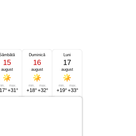
Sâmbătă
Duminică
Luni
15
16
17
august
august
august
in.
max.
min.
max.
min.
max.
17°
+31°
+18°
+32°
+19°
+33°