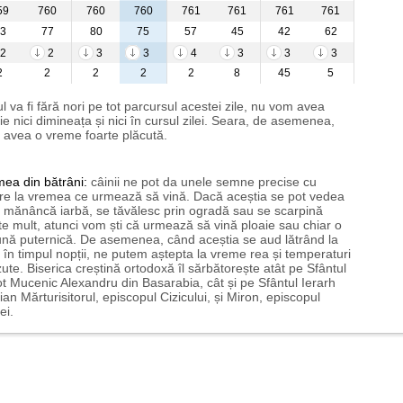
59
760
760
760
761
761
761
761
3
77
80
75
57
45
42
62
2
2
3
3
4
3
3
3
2
2
2
2
2
8
45
5
l va fi fără nori pe tot parcursul acestei zile, nu vom avea
ie nici dimineața și nici în cursul zilei. Seara, de asemenea,
avea o vreme foarte plăcută.
mea
din bătrâni:
câinii ne pot da unele semne precise cu
ire la vremea ce urmează să vină. Dacă aceștia se pot vedea
mănâncă iarbă, se tăvălesc prin ogradă sau se scarpină
te mult, atunci vom ști că urmează să vină ploaie sau chiar o
ună puternică. De asemenea, când aceștia se aud lătrând la
 în timpul nopții, ne putem aștepta la vreme rea și temperaturi
ute. Biserica creștină ortodoxă îl sărbătorește atât pe Sfântul
t Mucenic Alexandru din Basarabia, cât și pe Sfântul Ierarh
ian Mărturisitorul, episcopul Cizicului, și Miron, episcopul
ei.