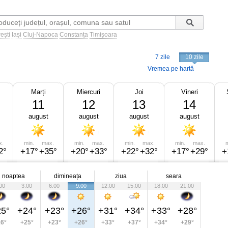
ești
Iași
Cluj-Napoca
Constanța
Timișoara
7 zile
10 zile
Vremea pe hartă
Marți
Miercuri
Joi
Vineri
11
12
13
14
august
august
august
august
x.
min.
max.
min.
max.
min.
max.
min.
max.
m
2°
+17°
+35°
+20°
+33°
+22°
+32°
+17°
+29°
+
noaptea
dimineața
ziua
seara
00
3:00
6:00
9:00
12:00
15:00
18:00
21:00
5°
+24°
+23°
+26°
+31°
+34°
+33°
+28°
6°
+25°
+23°
+26°
+33°
+37°
+34°
+29°