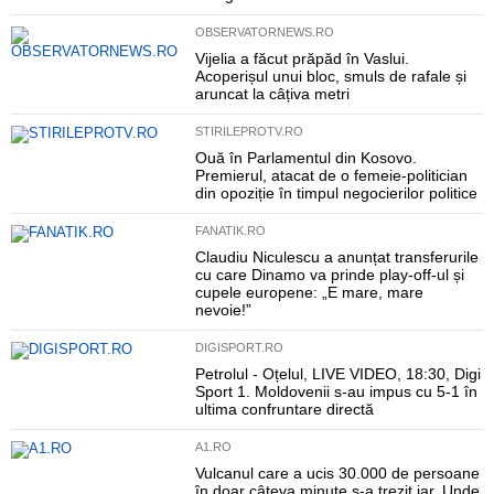
OBSERVATORNEWS.RO
Vijelia a făcut prăpăd în Vaslui.
Acoperișul unui bloc, smuls de rafale și
aruncat la câțiva metri
STIRILEPROTV.RO
Ouă în Parlamentul din Kosovo.
Premierul, atacat de o femeie-politician
din opoziție în timpul negocierilor politice
FANATIK.RO
Claudiu Niculescu a anunțat transferurile
cu care Dinamo va prinde play-off-ul și
cupele europene: „E mare, mare
nevoie!”
DIGISPORT.RO
Petrolul - Oțelul, LIVE VIDEO, 18:30, Digi
Sport 1. Moldovenii s-au impus cu 5-1 în
ultima confruntare directă
A1.RO
Vulcanul care a ucis 30.000 de persoane
în doar câteva minute s-a trezit iar. Unde