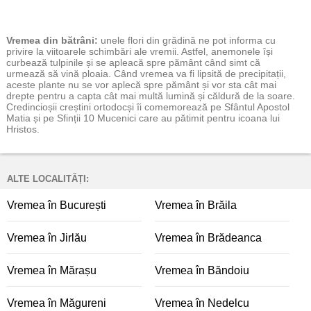
Vremea
din bătrâni:
unele flori din grădină ne pot informa cu
privire la viitoarele schimbări ale vremii. Astfel, anemonele își
curbează tulpinile și se apleacă spre pământ când simt că
urmează să vină ploaia. Când vremea va fi lipsită de precipitații,
aceste plante nu se vor aplecă spre pământ și vor sta cât mai
drepte pentru a capta cât mai multă lumină și căldură de la soare.
Credincioșii creștini ortodocși îi comemorează pe Sfântul Apostol
Matia și pe Sfinții 10 Mucenici care au pătimit pentru icoana lui
Hristos.
ALTE LOCALITĂȚI:
Vremea în București
Vremea în Brăila
Vremea în Jirlău
Vremea în Brădeanca
Vremea în Mărașu
Vremea în Băndoiu
Vremea în Măgureni
Vremea în Nedelcu