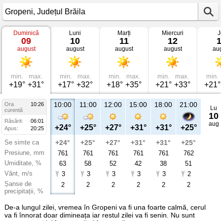
Duminică
Luni
Marți
Miercuri
J
Vremea
09
10
11
12
în
august
august
august
august
au
Gropeni
Județul
Brăila
min.
max.
min.
max.
min.
max.
min.
max.
min.
+19°
+31°
+17°
+32°
+18°
+35°
+21°
+33°
+21°
10:00
11:00
12:00
15:00
18:00
21:00
Ora
10:26
Lu
curentă
10
Răsărit:
06:01
aug
+24°
+25°
+27°
+31°
+31°
+25°
Apus:
20:25
Se simte ca
+24°
+25°
+27°
+31°
+31°
+25°
Presiune, mm
761
761
761
761
761
762
Umiditate, %
63
58
52
42
38
51
Vânt, m/s
3
3
3
3
3
2
Șanse de
2
2
2
2
2
2
precipitații, %
De-a lungul zilei, vremea în Gropeni va fi una foarte calmă, cerul
va fi înnorat doar dimineața iar restul zilei va fi senin. Nu sunt