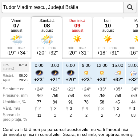
Vineri
Sâmbătă
Duminică
Luni
Ma
Vremea
07
08
09
10
în
august
august
august
august
au
Tudor
Vladimirescu
mâine
Județul
Brăila
min.
max.
min.
max.
min.
max.
min.
max.
min.
+19°
+34°
+20°
+32°
+20°
+31°
+18°
+31°
+16°
21:00
0:00
3:00
6:00
9:00
12:00
15:00
18:0
Ora
07:31
Sâ
curentă
08
Răsărit:
06:00
aug
+26°
+23°
+21°
+20°
+23°
+30°
+32°
+32
Apus:
20:26
Se simte ca
+27°
+24°
+22°
+21°
+24°
+33°
+35°
+34°
Presiune, mm
759
759
759
758
758
758
759
759
Umiditate, %
62
77
84
91
78
58
45
44
Vânt, m/s
2
2
2
3
4
3
3
3
Șanse de
24
11
1
2
2
2
40
83
precipitații, %
Cerul va fi fără nori pe parcursul acestei zile, nu va fi înnorat nici
dimineața și nici în cursul zilei. Seara, în schimb, vor apărea norii și