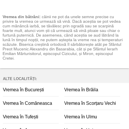
Vremea
din bătrâni:
câinii ne pot da unele semne precise cu
privire la vremea ce urmează să vină. Dacă aceștia se pot vedea
cum mănâncă iarbă, se tăvălesc prin ogradă sau se scarpină
foarte mult, atunci vom ști că urmează să vină ploaie sau chiar o
furtună puternică. De asemenea, când aceștia se aud lătrând la
lună în timpul nopții, ne putem aștepta la vreme rea și temperaturi
scăzute. Biserica creștină ortodoxă îl sărbătorește atât pe Sfântul
Preot Mucenic Alexandru din Basarabia, cât și pe Sfântul Ierarh
Emilian Mărturisitorul, episcopul Cizicului, și Miron, episcopul
Cretei.
ALTE LOCALITĂȚI:
Vremea în București
Vremea în Brăila
Vremea în Comăneasca
Vremea în Scorțaru Vechi
Vremea în Tufești
Vremea în Ulmu