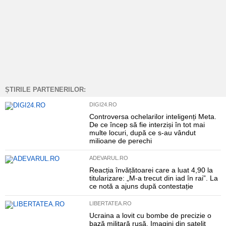
ȘTIRILE PARTENERILOR:
DIGI24.RO
Controversa ochelarilor inteligenți Meta.
De ce încep să fie interziși în tot mai
multe locuri, după ce s-au vândut
milioane de perechi
ADEVARUL.RO
Reacția învățătoarei care a luat 4,90 la
titularizare: „M-a trecut din iad în rai”. La
ce notă a ajuns după contestație
LIBERTATEA.RO
Ucraina a lovit cu bombe de precizie o
bază militară rusă. Imagini din satelit