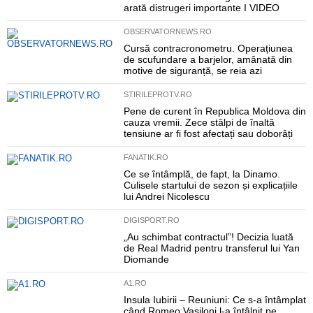
arată distrugeri importante I VIDEO
OBSERVATORNEWS.RO
Cursă contracronometru. Operațiunea
de scufundare a barjelor, amânată din
motive de siguranță, se reia azi
STIRILEPROTV.RO
Pene de curent în Republica Moldova din
cauza vremii. Zece stâlpi de înaltă
tensiune ar fi fost afectați sau doborâți
FANATIK.RO
Ce se întâmplă, de fapt, la Dinamo.
Culisele startului de sezon și explicațiile
lui Andrei Nicolescu
DIGISPORT.RO
„Au schimbat contractul”! Decizia luată
de Real Madrid pentru transferul lui Yan
Diomande
A1.RO
Insula Iubirii – Reuniuni: Ce s-a întâmplat
când Romeo Vasiloni l-a întâlnit pe