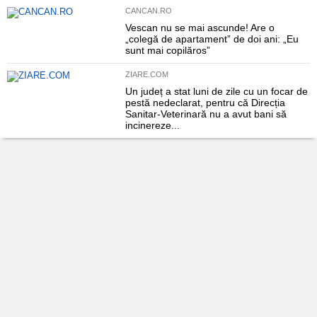
CANCAN.RO
Vescan nu se mai ascunde! Are o
„colegă de apartament” de doi ani: „Eu
sunt mai copilăros”
ZIARE.COM
Un județ a stat luni de zile cu un focar de
pestă nedeclarat, pentru că Direcția
Sanitar-Veterinară nu a avut bani să
incinereze...