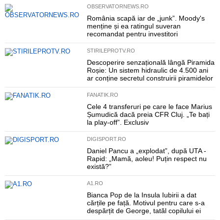
OBSERVATORNEWS.RO
România scapă iar de „junk”. Moody's
menține și ea ratingul suveran
recomandat pentru investitori
STIRILEPROTV.RO
Descoperire senzațională lângă Piramida
Roșie: Un sistem hidraulic de 4.500 ani
ar conține secretul construirii piramidelor
FANATIK.RO
Cele 4 transferuri pe care le face Marius
Șumudică dacă preia CFR Cluj. „Te bați
la play-off”. Exclusiv
DIGISPORT.RO
Daniel Pancu a „explodat”, după UTA -
Rapid: „Mamă, aoleu! Puțin respect nu
există?”
A1.RO
Bianca Pop de la Insula Iubirii a dat
cărțile pe față. Motivul pentru care s-a
despărțit de George, tatăl copilului ei