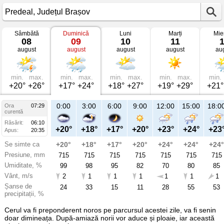
Sâmbătă
Duminică
Luni
Marți
Mie
Vremea
08
09
10
11
în
august
august
august
august
au
Predeal
mâine
Județul
Brașov
min.
max.
min.
max.
min.
max.
min.
max.
min.
+20°
+26°
+17°
+24°
+18°
+27°
+19°
+29°
+21°
21:00
0:00
3:00
6:00
9:00
12:00
15:00
18:0
Ora
07:29
Du
curentă
09
Răsărit:
06:10
aug
+22°
+20°
+18°
+17°
+20°
+23°
+24°
+23
Apus:
20:35
Se simte ca
+22°
+20°
+18°
+17°
+20°
+24°
+24°
+24°
Presiune, mm
715
715
715
715
715
715
715
715
Umiditate, %
99
99
98
95
82
70
80
85
Vânt, m/s
2
2
1
1
1
1
1
1
Șanse de
55
24
33
15
11
28
55
53
precipitații, %
Cerul va fi preponderent noros pe parcursul acestei zile, va fi senin
doar dimineața. După-amiază norii vor aduce și ploaie, iar această