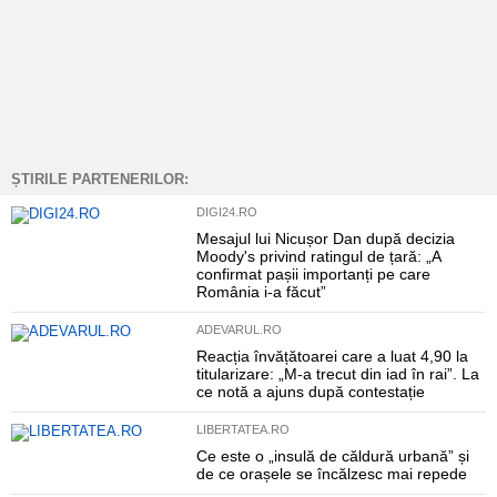
ȘTIRILE PARTENERILOR:
DIGI24.RO
Mesajul lui Nicușor Dan după decizia
Moody's privind ratingul de țară: „A
confirmat pașii importanți pe care
România i-a făcut”
ADEVARUL.RO
Reacția învățătoarei care a luat 4,90 la
titularizare: „M-a trecut din iad în rai”. La
ce notă a ajuns după contestație
LIBERTATEA.RO
Ce este o „insulă de căldură urbană” și
de ce orașele se încălzesc mai repede