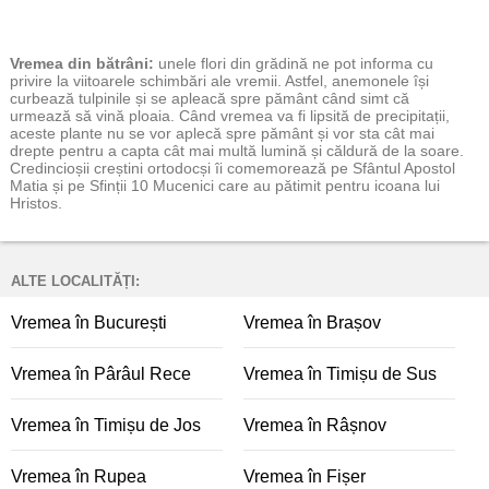
Vremea
din bătrâni:
unele flori din grădină ne pot informa cu
privire la viitoarele schimbări ale vremii. Astfel, anemonele își
curbează tulpinile și se apleacă spre pământ când simt că
urmează să vină ploaia. Când vremea va fi lipsită de precipitații,
aceste plante nu se vor aplecă spre pământ și vor sta cât mai
drepte pentru a capta cât mai multă lumină și căldură de la soare.
Credincioșii creștini ortodocși îi comemorează pe Sfântul Apostol
Matia și pe Sfinții 10 Mucenici care au pătimit pentru icoana lui
Hristos.
ALTE LOCALITĂȚI:
Vremea în București
Vremea în Brașov
Vremea în Pârâul Rece
Vremea în Timișu de Sus
Vremea în Timișu de Jos
Vremea în Râșnov
Vremea în Rupea
Vremea în Fișer