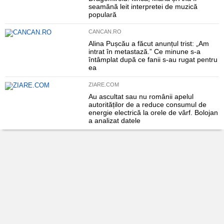
seamănă leit interpretei de muzică
populară
CANCAN.RO
Alina Pușcău a făcut anunțul trist: „Am
intrat în metastază.” Ce minune s-a
întâmplat după ce fanii s-au rugat pentru
ea
ZIARE.COM
Au ascultat sau nu românii apelul
autorităților de a reduce consumul de
energie electrică la orele de vârf. Bolojan
a analizat datele