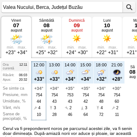
Vineri
Sâmbătă
Duminică
Luni
Ma
Vremea
07
08
09
10
în
august
august
august
august
au
Valea
Nucului
Berca,
Județul
Buzău
min.
max.
min.
max.
min.
max.
min.
max.
min.
+23°
+34°
+25°
+32°
+24°
+30°
+22°
+31°
+21°
12:00
13:00
14:00
15:00
18:00
21:00
Ora
12:11
Sâ
curentă
08
Răsărit:
06:03
aug
+33°
+33°
+34°
+34°
+32°
+28°
Apus:
20:32
Se simte ca
+34°
+34°
+35°
+35°
+34°
+30°
Presiune, mm
754
754
753
754
754
754
Umiditate, %
44
43
43
42
48
60
Vânt, m/s
4
3
2
3
4
2
Șanse de
10
28
46
64
72
11
precipitații, %
Cerul va fi preponderent noros pe parcursul acestei zile, va fi senin
doar dimineața. După-amiază norii vor aduce și ploaie, iar această