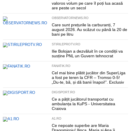
valoros volum pe care îl poți lua acasă
are peste un secol
OBSERVATORNEWS.RO
Care sunt prețurile la carburanți, 7
august 2026. Au scăzut cu până la 20 de
bani pe litru
STIRILEPROTV.RO
Ilie Bolojan a dezvăluit în ce condiții va
susține PNL un Guvern tehnocrat
FANATIK.RO
Cel mai bine plătit jucător din SuperLiga
a fost pe teren la CFR – Tromso 0-5!
„Du-te, bă, și dă banii înapoi!”. Exclusiv
DIGISPORT.RO
Ce a pățit jucătorul transportat cu
ambulanța la KuPS - Universitatea
Craiova
A1.RO
Ce nepoate superbe are Maria
Dragomiroiu! Ilinca, Maria și Ana îi