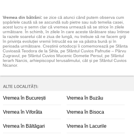
Vremea
din bătrâni:
se zice că atunci când putem observa cum
șopârlele caută să se ascundă sub pietre sau sub temelia casei,
acest lucru e semn clar că vremea urmează să se strice în zilele
următoare. În schimb, în zilele în care aceste târâtoare stau întinse
la razele soarelui cât e ziua de lungă, nu trebuie să ne facem griji
în privința evoluției vremii întrucât ea se va păstra bună și în
perioada următoare. Creștinii ortodocși îi comemorează pe Sfânta
Cuvioasă Teodora de la Sihla, pe Sfântul Cuvios Pafnutie – Pârvu
Zugravul, pe Sfântul Cuvios Mucenic Dometie Persul, pe Sfântul
Ierarh Narcis, arhiepiscopul Ierusalimului, cât și pe Sfântul Cuvios
Nicanor.
ALTE LOCALITĂȚI:
Vremea în București
Vremea în Buzău
Vremea în Viforâta
Vremea în Bisoca
Vremea în Băltăgari
Vremea în Lacurile