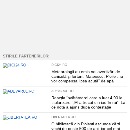
ȘTIRILE PARTENERILOR:
DIGI24.RO
Meteorologii au emis noi avertizări de
caniculă și furtuni. Mateescu: Ploile „nu
vor compensa lipsa acută” de apă
ADEVARUL.RO
Reacția învățătoarei care a luat 4,90 la
titularizare: „M-a trecut din iad în rai”. La
ce notă a ajuns după contestație
LIBERTATEA.RO
O bibliotecă din Ploiești ascunde cărți
vechi de peste 500 de ani, iar cel mai