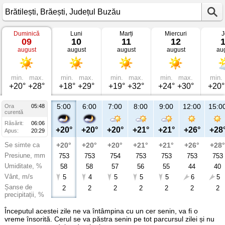
Duminică
Luni
Marți
Miercuri
J
Vremea
09
10
11
12
în
august
august
august
august
au
Brătilești
Brăești,
Județul
Buzău
min.
max.
min.
max.
min.
max.
min.
max.
min.
+20°
+28°
+18°
+29°
+19°
+32°
+24°
+30°
+20°
5:00
6:00
7:00
8:00
9:00
12:00
15:0
Ora
05:48
curentă
Răsărit:
06:06
+20°
+20°
+20°
+21°
+21°
+26°
+28
Apus:
20:29
Se simte ca
+20°
+20°
+20°
+21°
+21°
+26°
+28°
Presiune, mm
753
753
754
753
753
753
753
Umiditate, %
58
58
57
56
55
44
40
Vânt, m/s
5
4
5
5
5
6
5
Șanse de
2
2
2
2
2
2
2
precipitații, %
Începutul acestei zile ne va întâmpina cu un cer senin, va fi o
vreme însorită. Cerul se va păstra senin pe tot parcursul zilei și nu