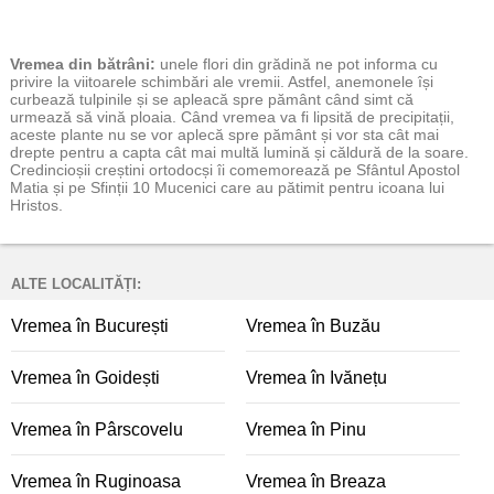
Vremea
din bătrâni:
unele flori din grădină ne pot informa cu
privire la viitoarele schimbări ale vremii. Astfel, anemonele își
curbează tulpinile și se apleacă spre pământ când simt că
urmează să vină ploaia. Când vremea va fi lipsită de precipitații,
aceste plante nu se vor aplecă spre pământ și vor sta cât mai
drepte pentru a capta cât mai multă lumină și căldură de la soare.
Credincioșii creștini ortodocși îi comemorează pe Sfântul Apostol
Matia și pe Sfinții 10 Mucenici care au pătimit pentru icoana lui
Hristos.
ALTE LOCALITĂȚI:
Vremea în București
Vremea în Buzău
Vremea în Goidești
Vremea în Ivănețu
Vremea în Pârscovelu
Vremea în Pinu
Vremea în Ruginoasa
Vremea în Breaza