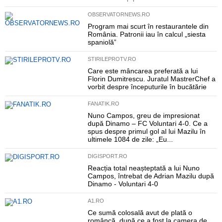
OBSERVATORNEWS.RO
Program mai scurt în restaurantele din
România. Patronii iau în calcul „siesta
spaniolă”
STIRILEPROTV.RO
Care este mâncarea preferată a lui
Florin Dumitrescu. Juratul MastrerChef a
vorbit despre începuturile în bucătărie
FANATIK.RO
Nuno Campos, greu de impresionat
după Dinamo – FC Voluntari 4-0. Ce a
spus despre primul gol al lui Mazilu în
ultimele 1084 de zile: „Eu...
DIGISPORT.RO
Reacția total neașteptată a lui Nuno
Campos, întrebat de Adrian Mazilu după
Dinamo - Voluntari 4-0
A1.RO
Ce sumă colosală avut de plată o
româncă, după ce a fost la camera de