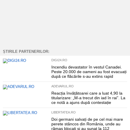
ȘTIRILE PARTENERILOR:
DIGI24.RO
Incendiu devastator în vestul Canadei.
Peste 20.000 de oameni au fost evacuați
după ce flăcările s-au extins rapid
ADEVARUL.RO
Reacția învățătoarei care a luat 4,90 la
titularizare: „M-a trecut din iad în rai”. La
ce notă a ajuns după contestație
LIBERTATEA.RO
Doi germani salvați de pe cel mai mare
perete stâncos din România, unde au
rămas blocați și au sunat la 112