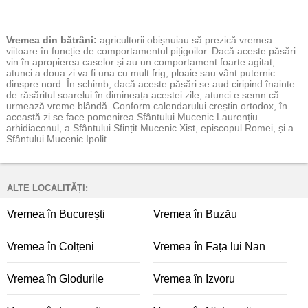
Vremea
din bătrâni:
agricultorii obișnuiau să prezică vremea
viitoare în funcție de comportamentul pițigoilor. Dacă aceste păsări
vin în apropierea caselor și au un comportament foarte agitat,
atunci a doua zi va fi una cu mult frig, ploaie sau vânt puternic
dinspre nord. În schimb, dacă aceste păsări se aud ciripind înainte
de răsăritul soarelui în dimineața acestei zile, atunci e semn că
urmează vreme blândă. Conform calendarului creștin ortodox, în
această zi se face pomenirea Sfântului Mucenic Laurențiu
arhidiaconul, a Sfântului Sfințit Mucenic Xist, episcopul Romei, și a
Sfântului Mucenic Ipolit.
ALTE LOCALITĂȚI:
Vremea în București
Vremea în Buzău
Vremea în Colțeni
Vremea în Fața lui Nan
Vremea în Glodurile
Vremea în Izvoru