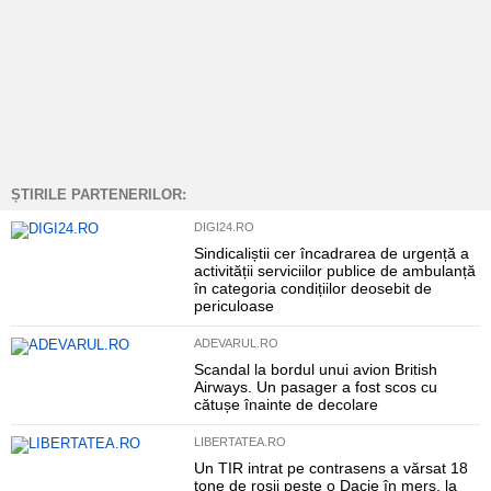
ȘTIRILE PARTENERILOR:
DIGI24.RO
Sindicaliștii cer încadrarea de urgență a
activității serviciilor publice de ambulanță
în categoria condițiilor deosebit de
periculoase
ADEVARUL.RO
Scandal la bordul unui avion British
Airways. Un pasager a fost scos cu
cătușe înainte de decolare
LIBERTATEA.RO
Un TIR intrat pe contrasens a vărsat 18
tone de roșii peste o Dacie în mers, la