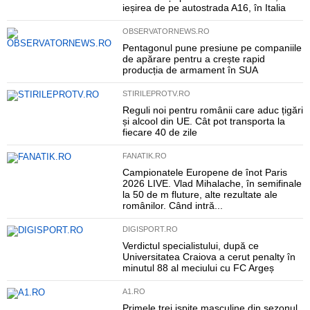
ieșirea de pe autostrada A16, în Italia
OBSERVATORNEWS.RO
Pentagonul pune presiune pe companiile
de apărare pentru a crește rapid
producția de armament în SUA
STIRILEPROTV.RO
Reguli noi pentru românii care aduc țigări
și alcool din UE. Cât pot transporta la
fiecare 40 de zile
FANATIK.RO
Campionatele Europene de înot Paris
2026 LIVE. Vlad Mihalache, în semifinale
la 50 de m fluture, alte rezultate ale
românilor. Când intră...
DIGISPORT.RO
Verdictul specialistului, după ce
Universitatea Craiova a cerut penalty în
minutul 88 al meciului cu FC Argeș
A1.RO
Primele trei ispite masculine din sezonul