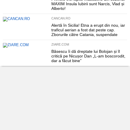
MAXIM Insula Iubirii sunt Narcis, Vlad și
Alberto!
CANCAN.RO
Alertă în Sicilia! Etna a erupt din nou, iar
traficul aerian a fost dat peste cap.
Zborurile către Catania, suspendate
ZIARE.COM
Băsescu îi dă dreptate lui Bolojan și îl
critică pe Nicușor Dan „L-am boscorodit,
dar a făcut bine”