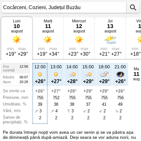
Luni
Marți
Miercuri
Joi
Vi
Vremea
10
11
12
13
în
august
august
august
august
au
Cocârceni
Cozieni,
Județul
Buzău
min.
max.
min.
max.
min.
max.
min.
max.
min.
+19°
+29°
+19°
+34°
+23°
+30°
+21°
+27°
+18°
12:00
13:00
14:00
15:00
18:00
21:00
Ora
12:56
Ma
curentă
11
Răsărit:
06:07
aug
+26°
+27°
+28°
+29°
+29°
+26°
Apus:
20:28
Se simte ca
+26°
+27°
+28°
+29°
+29°
+26°
Presiune, mm
755
752
755
755
755
756
Umiditate, %
39
38
38
37
41
49
Vânt, m/s
3
4
3
2
2
2
Șanse de
2
2
2
2
2
2
precipitații, %
Pe durata întregii nopți vom avea un cer senin și se va păstra așa
de dimineață până după-amiază. Deși seara se vor aduna norii, nu