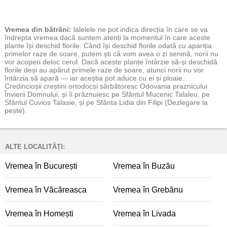
Vremea
din bătrâni:
lalelele ne pot indica direcția în care se va
îndrepta vremea dacă suntem atenți la momentul în care aceste
plante își deschid florile. Când își deschid florile odată cu apariția
primelor raze de soare, putem ști că vom avea o zi senină, norii nu
vor acoperi deloc cerul. Dacă aceste plante întârzie să-și deschidă
florile deși au apărut primele raze de soare, atunci norii nu vor
întârzia să apară — iar aceștia pot aduce cu ei și ploaie.
Credincioșii creștini ortodocși sărbătoresc Odovania praznicului
Învierii Domnului, și îi prăznuiesc pe Sfântul Mucenic Talaleu, pe
Sfântul Cuvios Talasie, și pe Sfânta Lidia din Filipi (Dezlegare la
pește).
ALTE LOCALITĂȚI:
Vremea în București
Vremea în Buzău
Vremea în Văcăreasca
Vremea în Grebănu
Vremea în Homești
Vremea în Livada