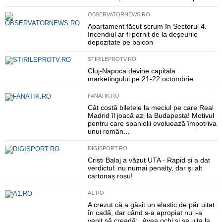
OBSERVATORNEWS.RO
Apartament făcut scrum în Sectorul 4.
Incendiul ar fi pornit de la deșeurile
depozitate pe balcon
STIRILEPROTV.RO
Cluj-Napoca devine capitala
marketingului pe 21-22 octombrie
FANATIK.RO
Cât costă biletele la meciul pe care Real
Madrid îl joacă azi la Budapesta! Motivul
pentru care spaniolii evoluează împotriva
unui român...
DIGISPORT.RO
Cristi Balaj a văzut UTA - Rapid și a dat
verdictul: nu numai penalty, dar și alt
cartonaș roșu!
A1.RO
A crezut că a găsit un elastic de păr uitat
în cadă, dar când s-a apropiat nu i-a
venit să creadă: „Avea ochi și se uita la