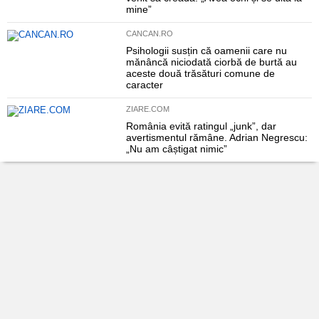
mine”
CANCAN.RO
Psihologii susțin că oamenii care nu
mănâncă niciodată ciorbă de burtă au
aceste două trăsături comune de
caracter
ZIARE.COM
România evită ratingul „junk”, dar
avertismentul rămâne. Adrian Negrescu:
„Nu am câștigat nimic”