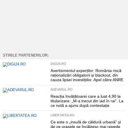
ȘTIRILE PARTENERILOR:
DIGI24.RO
Avertismentul experților: România riscă
raționalizări obligatorii și blackout, din
cauza lipsei investițiilor. Apel către ANRE
ADEVARUL.RO
Reacția învățătoarei care a luat 4,90 la
titularizare: „M-a trecut din iad în rai”. La
ce notă a ajuns după contestație
LIBERTATEA.RO
Ce este o „insulă de căldură urbană” și
de ce orașele se încălzesc mai repede