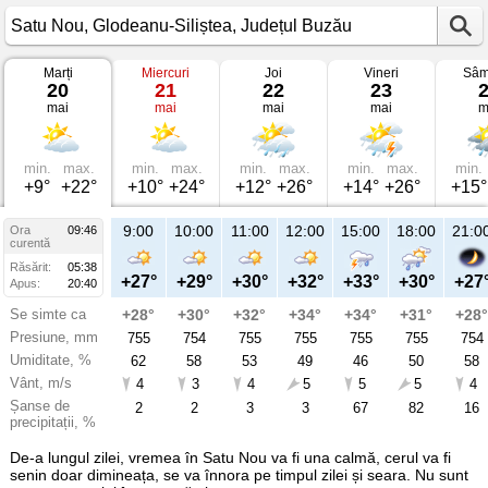
Marți
Miercuri
Joi
Vineri
Sâm
Vremea
20
21
22
23
în
mai
mai
mai
mai
m
Satu
Nou
pe
20
mai
min.
max.
min.
max.
min.
max.
min.
max.
min.
2025
+9°
+22°
+10°
+24°
+12°
+26°
+14°
+26°
+15°
Glodeanu-
Siliștea,
Județul
9:00
10:00
11:00
12:00
15:00
18:00
21:0
Ora
09:46
Buzău
curentă
Răsărit:
05:38
+27°
+29°
+30°
+32°
+33°
+30°
+27
Apus:
20:40
Se simte ca
+28°
+30°
+32°
+34°
+34°
+31°
+28°
Presiune, mm
755
754
755
755
755
755
754
Umiditate, %
62
58
53
49
46
50
58
Vânt, m/s
4
3
4
5
5
5
4
Șanse de
2
2
3
3
67
82
16
precipitații, %
De-a lungul zilei, vremea în Satu Nou va fi una calmă, cerul va fi
senin doar dimineața, se va înnora pe timpul zilei și seara. Nu sunt