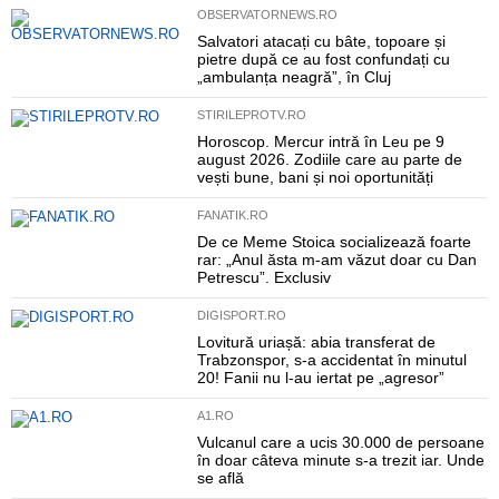
OBSERVATORNEWS.RO
Salvatori atacați cu bâte, topoare și
pietre după ce au fost confundați cu
„ambulanța neagră”, în Cluj
STIRILEPROTV.RO
Horoscop. Mercur intră în Leu pe 9
august 2026. Zodiile care au parte de
vești bune, bani și noi oportunități
FANATIK.RO
De ce Meme Stoica socializează foarte
rar: „Anul ăsta m-am văzut doar cu Dan
Petrescu”. Exclusiv
DIGISPORT.RO
Lovitură uriașă: abia transferat de
Trabzonspor, s-a accidentat în minutul
20! Fanii nu l-au iertat pe „agresor”
A1.RO
Vulcanul care a ucis 30.000 de persoane
în doar câteva minute s-a trezit iar. Unde
se află