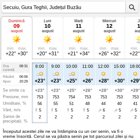
Duminică
Luni
Marți
Miercuri
J
Vremea
09
10
11
12
în
august
august
august
august
au
Secuiu
Gura
Teghii,
Județul
Buzău
min.
max.
min.
max.
min.
max.
min.
max.
min.
+22°
+30°
+20°
+31°
+21°
+34°
+26°
+32°
+22°
8:00
9:00
10:00
11:00
12:00
15:00
18:0
Ora
08:31
curentă
Răsărit:
06:06
+23°
+23°
+25°
+26°
+28°
+30°
+29
Apus:
20:29
Se simte ca
+23°
+23°
+25°
+26°
+28°
+30°
+29°
Presiune, mm
753
753
754
753
753
753
753
Umiditate, %
56
55
51
48
44
40
41
Vânt, m/s
5
5
5
5
6
5
5
Șanse de
2
2
2
2
2
2
2
precipitații, %
Începutul acestei zile ne va întâmpina cu un cer senin, va fi o
vreme însorită. Cerul se va păstra senin pe tot parcursul zilei și nu