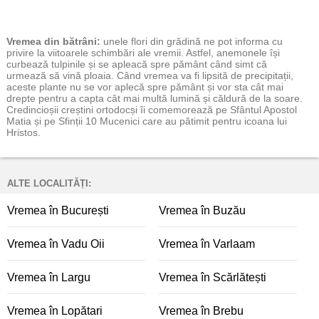
Vremea
din bătrâni:
unele flori din grădină ne pot informa cu
privire la viitoarele schimbări ale vremii. Astfel, anemonele își
curbează tulpinile și se apleacă spre pământ când simt că
urmează să vină ploaia. Când vremea va fi lipsită de precipitații,
aceste plante nu se vor aplecă spre pământ și vor sta cât mai
drepte pentru a capta cât mai multă lumină și căldură de la soare.
Credincioșii creștini ortodocși îi comemorează pe Sfântul Apostol
Matia și pe Sfinții 10 Mucenici care au pătimit pentru icoana lui
Hristos.
ALTE LOCALITĂȚI:
Vremea în București
Vremea în Buzău
Vremea în Vadu Oii
Vremea în Varlaam
Vremea în Largu
Vremea în Scărlătești
Vremea în Lopătari
Vremea în Brebu