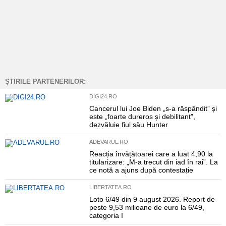
ȘTIRILE PARTENERILOR:
DIGI24.RO
Cancerul lui Joe Biden „s-a răspândit” și
este „foarte dureros și debilitant”,
dezvăluie fiul său Hunter
ADEVARUL.RO
Reacția învățătoarei care a luat 4,90 la
titularizare: „M-a trecut din iad în rai”. La
ce notă a ajuns după contestație
LIBERTATEA.RO
Loto 6/49 din 9 august 2026. Report de
peste 9,53 milioane de euro la 6/49,
categoria I