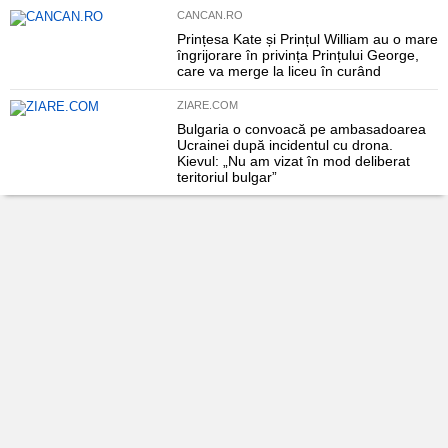
CANCAN.RO
Prințesa Kate și Prințul William au o mare
îngrijorare în privința Prințului George,
care va merge la liceu în curând
ZIARE.COM
Bulgaria o convoacă pe ambasadoarea
Ucrainei după incidentul cu drona.
Kievul: „Nu am vizat în mod deliberat
teritoriul bulgar”