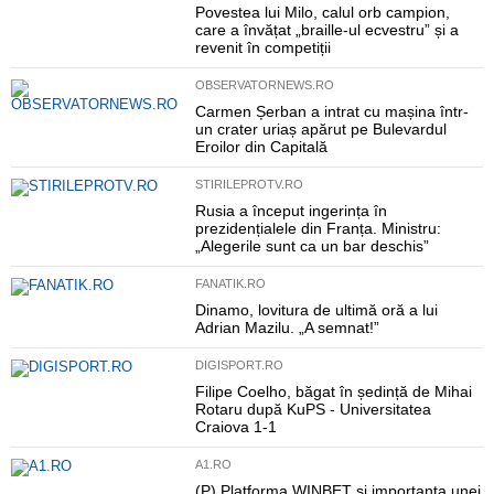
Povestea lui Milo, calul orb campion,
care a învățat „braille-ul ecvestru” și a
revenit în competiții
OBSERVATORNEWS.RO
Carmen Șerban a intrat cu mașina într-
un crater uriaș apărut pe Bulevardul
Eroilor din Capitală
STIRILEPROTV.RO
Rusia a început ingerința în
prezidențialele din Franța. Ministru:
„Alegerile sunt ca un bar deschis”
FANATIK.RO
Dinamo, lovitura de ultimă oră a lui
Adrian Mazilu. „A semnat!”
DIGISPORT.RO
Filipe Coelho, băgat în ședință de Mihai
Rotaru după KuPS - Universitatea
Craiova 1-1
A1.RO
(P) Platforma WINBET și importanța unei