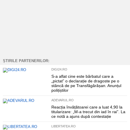
ȘTIRILE PARTENERILOR:
DIGI24.RO
S-a aflat cine este bărbatul care a
„pictat” o declarație de dragoste pe o
stâncă de pe Transfăgărășan. Anunțul
polițiștilor
ADEVARUL.RO
Reacția învățătoarei care a luat 4,90 la
titularizare: „M-a trecut din iad în rai”. La
ce notă a ajuns după contestație
LIBERTATEA.RO