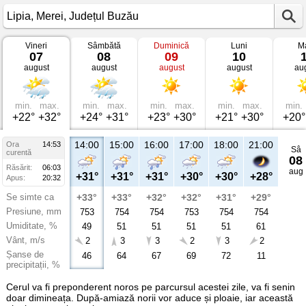
Vineri
Sâmbătă
Duminică
Luni
Ma
Vremea
07
08
09
10
în
august
august
august
august
au
Lipia
Merei,
Județul
Buzău
min.
max.
min.
max.
min.
max.
min.
max.
min.
+22°
+32°
+24°
+31°
+23°
+30°
+21°
+30°
+20°
14:00
15:00
16:00
17:00
18:00
21:00
Ora
14:53
Sâ
curentă
08
Răsărit:
06:03
aug
+31°
+31°
+31°
+30°
+30°
+28°
Apus:
20:32
Se simte ca
+33°
+33°
+32°
+32°
+31°
+29°
Presiune, mm
753
754
754
753
754
754
Umiditate, %
49
51
51
51
51
61
Vânt, m/s
2
3
3
2
3
2
Șanse de
46
64
67
69
72
11
precipitații, %
Cerul va fi preponderent noros pe parcursul acestei zile, va fi senin
doar dimineața. După-amiază norii vor aduce și ploaie, iar această