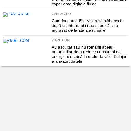
experiențe digitale fluide
CANCAN.RO
Cum încearcă Ella Vișan să slăbească
după ce internauții i-au spus că „s-a
îngrășat de la atâta asumare”
ZIARE.COM
Au ascultat sau nu românii apelul
autorităților de a reduce consumul de
energie electrică la orele de vârf. Bolojan
a analizat datele