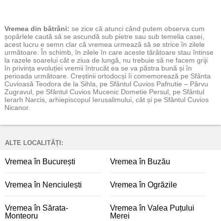
Vremea
din bătrâni:
se zice că atunci când putem observa cum
șopârlele caută să se ascundă sub pietre sau sub temelia casei,
acest lucru e semn clar că vremea urmează să se strice în zilele
următoare. În schimb, în zilele în care aceste târâtoare stau întinse
la razele soarelui cât e ziua de lungă, nu trebuie să ne facem griji
în privința evoluției vremii întrucât ea se va păstra bună și în
perioada următoare. Creștinii ortodocși îi comemorează pe Sfânta
Cuvioasă Teodora de la Sihla, pe Sfântul Cuvios Pafnutie – Pârvu
Zugravul, pe Sfântul Cuvios Mucenic Dometie Persul, pe Sfântul
Ierarh Narcis, arhiepiscopul Ierusalimului, cât și pe Sfântul Cuvios
Nicanor.
ALTE LOCALITĂȚI:
Vremea în București
Vremea în Buzău
Vremea în Nenciulești
Vremea în Ogrăzile
Vremea în Sărata-
Vremea în Valea Puțului
Monteoru
Merei