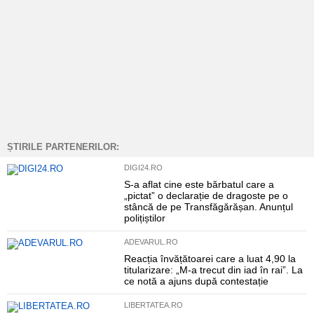
ȘTIRILE PARTENERILOR:
DIGI24.RO
S-a aflat cine este bărbatul care a
„pictat” o declarație de dragoste pe o
stâncă de pe Transfăgărășan. Anunțul
polițiștilor
ADEVARUL.RO
Reacția învățătoarei care a luat 4,90 la
titularizare: „M-a trecut din iad în rai”. La
ce notă a ajuns după contestație
LIBERTATEA.RO