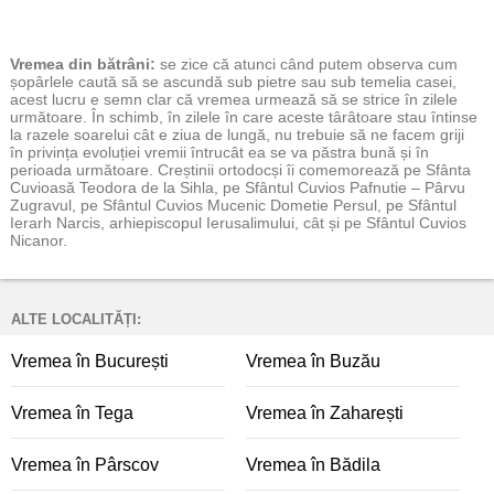
Vremea
din bătrâni:
se zice că atunci când putem observa cum
șopârlele caută să se ascundă sub pietre sau sub temelia casei,
acest lucru e semn clar că vremea urmează să se strice în zilele
următoare. În schimb, în zilele în care aceste târâtoare stau întinse
la razele soarelui cât e ziua de lungă, nu trebuie să ne facem griji
în privința evoluției vremii întrucât ea se va păstra bună și în
perioada următoare. Creștinii ortodocși îi comemorează pe Sfânta
Cuvioasă Teodora de la Sihla, pe Sfântul Cuvios Pafnutie – Pârvu
Zugravul, pe Sfântul Cuvios Mucenic Dometie Persul, pe Sfântul
Ierarh Narcis, arhiepiscopul Ierusalimului, cât și pe Sfântul Cuvios
Nicanor.
ALTE LOCALITĂȚI:
Vremea în București
Vremea în Buzău
Vremea în Tega
Vremea în Zaharești
Vremea în Pârscov
Vremea în Bădila