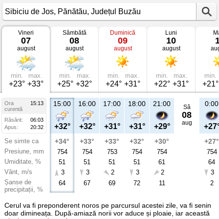
Vineri
Sâmbătă
Duminică
Luni
Ma
Vremea
07
08
09
10
în
august
august
august
august
au
Sibiciu
de
Jos
Pănătău,
Județul
min.
max.
min.
max.
min.
max.
min.
max.
min.
Buzău
+23°
+33°
+25°
+32°
+24°
+31°
+22°
+31°
+21°
15:00
16:00
17:00
18:00
21:00
0:00
Ora
15:13
Sâ
curentă
08
Răsărit:
06:03
aug
+32°
+32°
+31°
+31°
+29°
+27
Apus:
20:32
Se simte ca
+34°
+33°
+33°
+32°
+30°
+27°
Presiune, mm
754
754
753
754
754
754
Umiditate, %
51
51
51
51
61
64
Vânt, m/s
3
3
2
3
2
3
Șanse de
64
67
69
72
11
2
precipitații, %
Cerul va fi preponderent noros pe parcursul acestei zile, va fi senin
doar dimineața. După-amiază norii vor aduce și ploaie, iar această