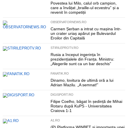
Povestea lui Milo, calul orb campion,
care a învățat „braille-ul ecvestru” și a
revenit în competiții
OBSERVATORNEWS.RO
Carmen Șerban a intrat cu mașina într-
un crater uriaș apărut pe Bulevardul
Eroilor din Capitală
STIRILEPROTV.RO
Rusia a început ingerința în
prezidențialele din Franța. Ministru:
„Alegerile sunt ca un bar deschis”
FANATIK.RO
Dinamo, lovitura de ultimă oră a lui
Adrian Mazilu. „A semnat!”
DIGISPORT.RO
Filipe Coelho, băgat în ședință de Mihai
Rotaru după KuPS - Universitatea
Craiova 1-1
A1.RO
(P) Platforma WINBET și importanța unei