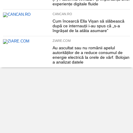
experiențe digitale fluide
CANCAN.RO
Cum încearcă Ella Vișan să slăbească
după ce internauții i-au spus că „s-a
îngrășat de la atâta asumare”
ZIARE.COM
Au ascultat sau nu românii apelul
autorităților de a reduce consumul de
energie electrică la orele de vârf. Bolojan
a analizat datele