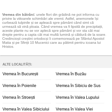
Vremea
din bătrâni:
unele flori din grădină ne pot informa cu
privire la viitoarele schimbări ale vremii. Astfel, anemonele își
curbează tulpinile și se apleacă spre pământ când simt că
urmează să vină ploaia. Când vremea va fi lipsită de precipitații,
aceste plante nu se vor aplecă spre pământ și vor sta cât mai
drepte pentru a capta cât mai multă lumină și căldură de la soare.
Credincioșii creștini ortodocși îi comemorează pe Sfântul Apostol
Matia și pe Sfinții 10 Mucenici care au pătimit pentru icoana lui
Hristos.
ALTE LOCALITĂȚI:
Vremea în București
Vremea în Buzău
Vremea în Poienile
Vremea în Sibiciu de Sus
Vremea în Stroești
Vremea în Valea Lupului
Vremea în Valea Sibiciului
Vremea în Valea Viei