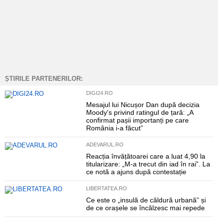
ȘTIRILE PARTENERILOR:
DIGI24.RO
Mesajul lui Nicușor Dan după decizia
Moody's privind ratingul de țară: „A
confirmat pașii importanți pe care
România i-a făcut”
ADEVARUL.RO
Reacția învățătoarei care a luat 4,90 la
titularizare: „M-a trecut din iad în rai”. La
ce notă a ajuns după contestație
LIBERTATEA.RO
Ce este o „insulă de căldură urbană” și
de ce orașele se încălzesc mai repede