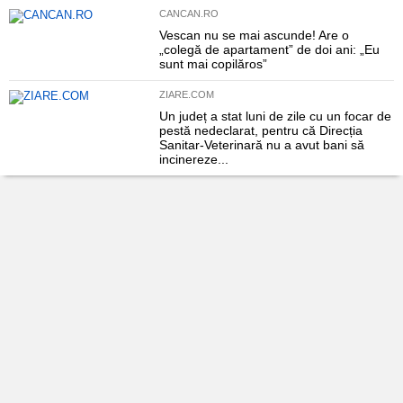
CANCAN.RO
Vescan nu se mai ascunde! Are o
„colegă de apartament” de doi ani: „Eu
sunt mai copilăros”
ZIARE.COM
Un județ a stat luni de zile cu un focar de
pestă nedeclarat, pentru că Direcția
Sanitar-Veterinară nu a avut bani să
incinereze...