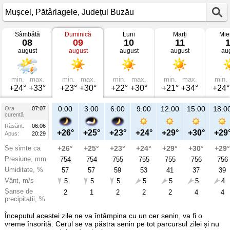
Sâmbătă
Duminică
Luni
Marți
Mie
Vremea
08
09
10
11
în
august
august
august
august
au
Mușcel
mâine
Pătârlagele,
Județul
Buzău
min.
max.
min.
max.
min.
max.
min.
max.
min.
+24°
+33°
+23°
+30°
+22°
+30°
+21°
+34°
+24°
21:00
0:00
3:00
6:00
9:00
12:00
15:00
18:0
Ora
07:07
Du
curentă
09
Răsărit:
06:06
aug
+27°
+26°
+25°
+23°
+24°
+29°
+30°
+29
Apus:
20:29
Se simte ca
+28°
+26°
+25°
+23°
+24°
+29°
+30°
+29°
Presiune, mm
754
754
754
755
755
755
756
756
Umiditate, %
58
57
57
59
53
41
37
39
Vânt, m/s
4
5
5
5
5
5
5
4
Șanse de
16
2
1
2
2
2
4
4
precipitații, %
Începutul acestei zile ne va întâmpina cu un cer senin, va fi o
vreme însorită. Cerul se va păstra senin pe tot parcursul zilei și nu