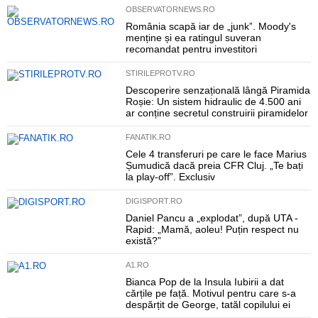
OBSERVATORNEWS.RO
România scapă iar de „junk”. Moody's
menține și ea ratingul suveran
recomandat pentru investitori
STIRILEPROTV.RO
Descoperire senzațională lângă Piramida
Roșie: Un sistem hidraulic de 4.500 ani
ar conține secretul construirii piramidelor
FANATIK.RO
Cele 4 transferuri pe care le face Marius
Șumudică dacă preia CFR Cluj. „Te bați
la play-off”. Exclusiv
DIGISPORT.RO
Daniel Pancu a „explodat”, după UTA -
Rapid: „Mamă, aoleu! Puțin respect nu
există?”
A1.RO
Bianca Pop de la Insula Iubirii a dat
cărțile pe față. Motivul pentru care s-a
despărțit de George, tatăl copilului ei