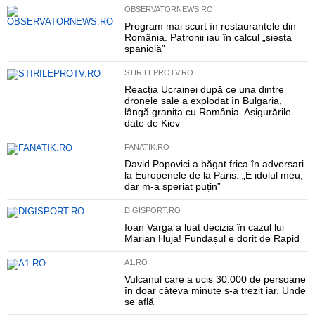
OBSERVATORNEWS.RO
Program mai scurt în restaurantele din
România. Patronii iau în calcul „siesta
spaniolă”
STIRILEPROTV.RO
Reacția Ucrainei după ce una dintre
dronele sale a explodat în Bulgaria,
lângă granița cu România. Asigurările
date de Kiev
FANATIK.RO
David Popovici a băgat frica în adversari
la Europenele de la Paris: „E idolul meu,
dar m-a speriat puțin”
DIGISPORT.RO
Ioan Varga a luat decizia în cazul lui
Marian Huja! Fundașul e dorit de Rapid
A1.RO
Vulcanul care a ucis 30.000 de persoane
în doar câteva minute s-a trezit iar. Unde
se află