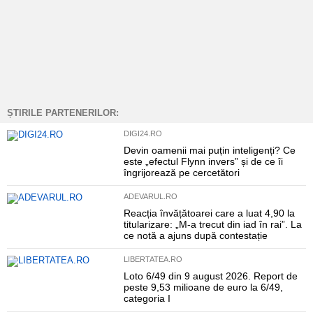
ȘTIRILE PARTENERILOR:
DIGI24.RO
Devin oamenii mai puțin inteligenți? Ce
este „efectul Flynn invers” și de ce îi
îngrijorează pe cercetători
ADEVARUL.RO
Reacția învățătoarei care a luat 4,90 la
titularizare: „M-a trecut din iad în rai”. La
ce notă a ajuns după contestație
LIBERTATEA.RO
Loto 6/49 din 9 august 2026. Report de
peste 9,53 milioane de euro la 6/49,
categoria I