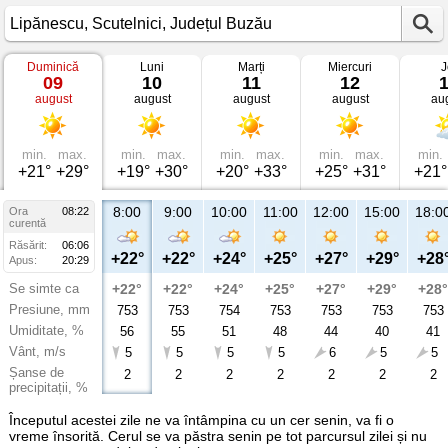
Duminică
Luni
Marți
Miercuri
J
Vremea
09
10
11
12
în
august
august
august
august
au
Lipănescu
Scutelnici,
Județul
Buzău
min.
max.
min.
max.
min.
max.
min.
max.
min.
+21°
+29°
+19°
+30°
+20°
+33°
+25°
+31°
+21°
8:00
9:00
10:00
11:00
12:00
15:00
18:0
Ora
08:22
curentă
Răsărit:
06:06
+22°
+22°
+24°
+25°
+27°
+29°
+28
Apus:
20:29
Se simte ca
+22°
+22°
+24°
+25°
+27°
+29°
+28°
Presiune, mm
753
753
754
753
753
753
753
Umiditate, %
56
55
51
48
44
40
41
Vânt, m/s
5
5
5
5
6
5
5
Șanse de
2
2
2
2
2
2
2
precipitații, %
Începutul acestei zile ne va întâmpina cu un cer senin, va fi o
vreme însorită. Cerul se va păstra senin pe tot parcursul zilei și nu