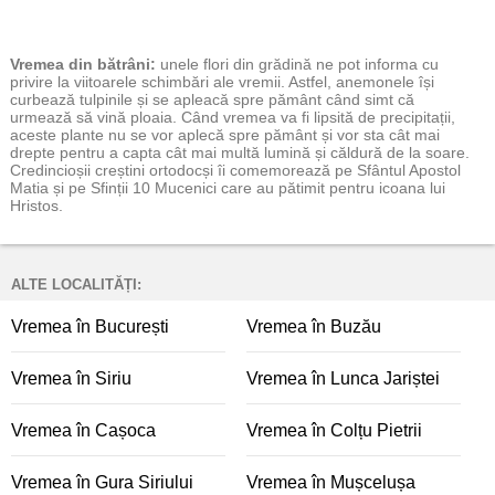
Vremea
din bătrâni:
unele flori din grădină ne pot informa cu
privire la viitoarele schimbări ale vremii. Astfel, anemonele își
curbează tulpinile și se apleacă spre pământ când simt că
urmează să vină ploaia. Când vremea va fi lipsită de precipitații,
aceste plante nu se vor aplecă spre pământ și vor sta cât mai
drepte pentru a capta cât mai multă lumină și căldură de la soare.
Credincioșii creștini ortodocși îi comemorează pe Sfântul Apostol
Matia și pe Sfinții 10 Mucenici care au pătimit pentru icoana lui
Hristos.
ALTE LOCALITĂȚI:
Vremea în București
Vremea în Buzău
Vremea în Siriu
Vremea în Lunca Jariștei
Vremea în Cașoca
Vremea în Colțu Pietrii
Vremea în Gura Siriului
Vremea în Mușcelușa