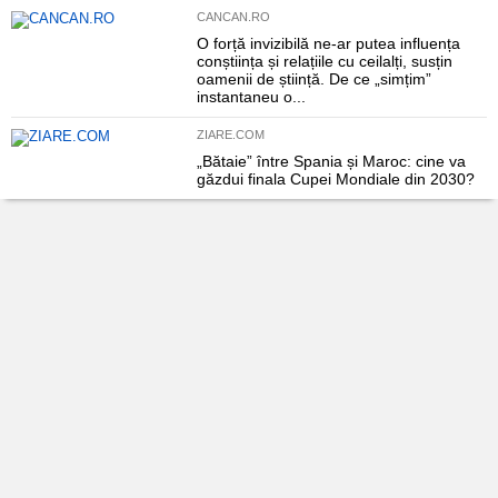
CANCAN.RO
O forță invizibilă ne-ar putea influența
conștiința și relațiile cu ceilalți, susțin
oamenii de știință. De ce „simțim”
instantaneu o...
ZIARE.COM
„Bătaie” între Spania și Maroc: cine va
găzdui finala Cupei Mondiale din 2030?