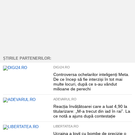
ȘTIRILE PARTENERILOR:
DIGI24.RO
Controversa ochelarilor inteligenți Meta.
De ce încep să fie interziși în tot mai
multe locuri, după ce s-au vândut
milioane de perechi
ADEVARUL.RO
Reacția învățătoarei care a luat 4,90 la
titularizare: „M-a trecut din iad în rai”. La
ce notă a ajuns după contestație
LIBERTATEA.RO
Ucraina a lovit cu bombe de precizie o