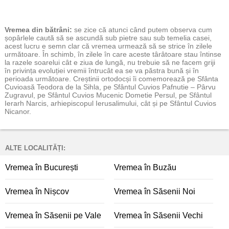
Vremea
din bătrâni:
se zice că atunci când putem observa cum
șopârlele caută să se ascundă sub pietre sau sub temelia casei,
acest lucru e semn clar că vremea urmează să se strice în zilele
următoare. În schimb, în zilele în care aceste târâtoare stau întinse
la razele soarelui cât e ziua de lungă, nu trebuie să ne facem griji
în privința evoluției vremii întrucât ea se va păstra bună și în
perioada următoare. Creștinii ortodocși îi comemorează pe Sfânta
Cuvioasă Teodora de la Sihla, pe Sfântul Cuvios Pafnutie – Pârvu
Zugravul, pe Sfântul Cuvios Mucenic Dometie Persul, pe Sfântul
Ierarh Narcis, arhiepiscopul Ierusalimului, cât și pe Sfântul Cuvios
Nicanor.
ALTE LOCALITĂȚI:
Vremea în București
Vremea în Buzău
Vremea în Nișcov
Vremea în Săsenii Noi
Vremea în Săsenii pe Vale
Vremea în Săsenii Vechi