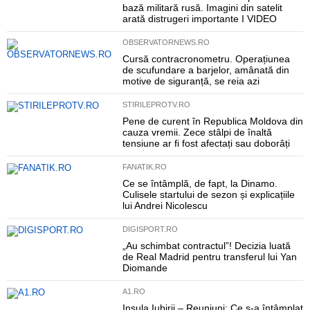
bază militară rusă. Imagini din satelit
arată distrugeri importante I VIDEO
OBSERVATORNEWS.RO
Cursă contracronometru. Operațiunea
de scufundare a barjelor, amânată din
motive de siguranță, se reia azi
STIRILEPROTV.RO
Pene de curent în Republica Moldova din
cauza vremii. Zece stâlpi de înaltă
tensiune ar fi fost afectați sau doborâți
FANATIK.RO
Ce se întâmplă, de fapt, la Dinamo.
Culisele startului de sezon și explicațiile
lui Andrei Nicolescu
DIGISPORT.RO
„Au schimbat contractul”! Decizia luată
de Real Madrid pentru transferul lui Yan
Diomande
A1.RO
Insula Iubirii – Reuniuni: Ce s-a întâmplat