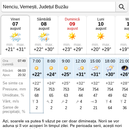
Vineri
Sâmbătă
Duminică
Luni
Ma
Vremea
07
08
09
10
în
august
august
august
august
au
Nenciu
Vernești,
Județul
Buzău
min.
max.
min.
max.
min.
max.
min.
max.
min.
+21°
+31°
+22°
+30°
+23°
+29°
+20°
+29°
+19°
7:00
8:00
9:00
12:00
15:00
18:00
21:0
Ora
07:49
curentă
Răsărit:
06:03
+22°
+24°
+25°
+31°
+31°
+30°
+26
Apus:
20:32
Se simte ca
+22°
+24°
+25°
+32°
+32°
+32°
+28°
Presiune, mm
754
753
753
754
754
754
754
Umiditate, %
68
65
63
44
47
49
62
Vânt, m/s
3
2
2
4
3
4
2
Șanse de
2
2
2
2
21
64
36
precipitații, %
Azi, soarele va putea fi văzut pe cer doar dimineața. Norii se vor
aduna și îl vor acoperi în timpul zilei. Pe perioada serii, acești nori