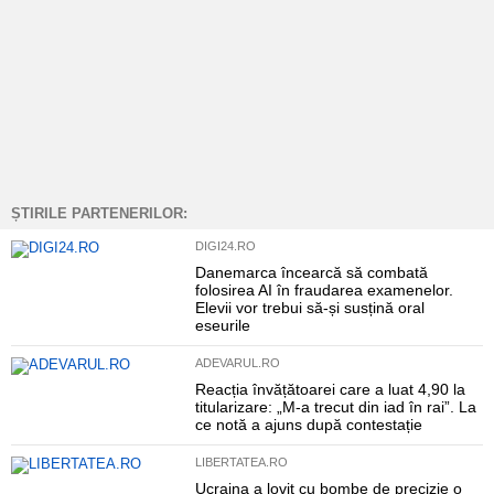
ȘTIRILE PARTENERILOR:
DIGI24.RO
Danemarca încearcă să combată
folosirea AI în fraudarea examenelor.
Elevii vor trebui să-și susțină oral
eseurile
ADEVARUL.RO
Reacția învățătoarei care a luat 4,90 la
titularizare: „M-a trecut din iad în rai”. La
ce notă a ajuns după contestație
LIBERTATEA.RO
Ucraina a lovit cu bombe de precizie o