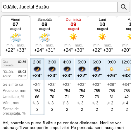
Vineri
Sâmbătă
Duminică
Luni
Ma
Vremea
07
08
09
10
în
august
august
august
august
au
Odăile
Județul
Buzău
min.
max.
min.
max.
min.
max.
min.
max.
min.
+22°
+33°
+24°
+31°
+24°
+30°
+22°
+30°
+20°
2:00
3:00
4:00
5:00
6:00
9:00
12:0
Ora
02:36
curentă
Răsărit:
06:03
+24°
+23°
+23°
+22°
+22°
+26°
+33
Apus:
20:32
Se simte ca
+24°
+23°
+23°
+23°
+23°
+26°
+34°
Presiune, mm
754
754
754
754
755
755
755
Umiditate, %
66
70
71
72
73
61
42
Vânt, m/s
3
3
3
3
3
2
4
Șanse de
2
2
2
2
2
2
2
precipitații, %
Azi, soarele va putea fi văzut pe cer doar dimineața. Norii se vor
aduna și îl vor acoperi în timpul zilei. Pe perioada serii, acești nori