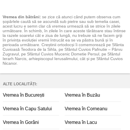
Vremea
din bătrâni:
se zice că atunci când putem observa cum
șopârlele caută să se ascundă sub pietre sau sub temelia casei,
acest lucru e semn clar că vremea urmează să se strice în zilele
următoare. În schimb, în zilele în care aceste târâtoare stau întinse
la razele soarelui cât e ziua de lungă, nu trebuie să ne facem griji
în privința evoluției vremii întrucât ea se va păstra bună și în
perioada următoare. Creștinii ortodocși îi comemorează pe Sfânta
Cuvioasă Teodora de la Sihla, pe Sfântul Cuvios Pafnutie – Pârvu
Zugravul, pe Sfântul Cuvios Mucenic Dometie Persul, pe Sfântul
Ierarh Narcis, arhiepiscopul Ierusalimului, cât și pe Sfântul Cuvios
Nicanor.
ALTE LOCALITĂȚI:
Vremea în București
Vremea în Buzău
Vremea în Capu Satului
Vremea în Corneanu
Vremea în Gorâni
Vremea în Lacu