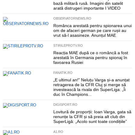
bază militară rusă. Imagini din satelit
arată distrugeri importante I VIDEO
OBSERVATORNEWS.RO
Românca arestată pentru spionarea unui
om de afaceri german pe care rușii au
vrut să-l asasineze. Anunțul MAE
STIRILEPROTV.RO
Reacția MAE după ce o româncă a fost
arestată în Germania pentru spionaj în
favoarea Rusiei
FANATIK.RO
„E ultimul an!” Neluțu Varga și-a anunțat
retragerea de la CFR Cluj și merge să
investească la rivala din SuperLiga: „Îi
duc în Champions...
DIGISPORT.RO
Lovitură de proporții: Ioan Varga, gata să
renunțe la CFR și să preia alt club din
SuperLigă: „Acolo sunt toate condițiile”
A1.RO