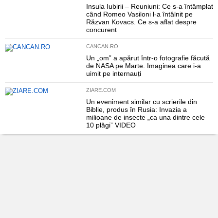
Insula Iubirii – Reuniuni: Ce s-a întâmplat
când Romeo Vasiloni l-a întâlnit pe
Răzvan Kovacs. Ce s-a aflat despre
concurent
CANCAN.RO
Un „om” a apărut într-o fotografie făcută
de NASA pe Marte. Imaginea care i-a
uimit pe internauți
ZIARE.COM
Un eveniment similar cu scrierile din
Biblie, produs în Rusia: Invazia a
milioane de insecte „ca una dintre cele
10 plăgi” VIDEO