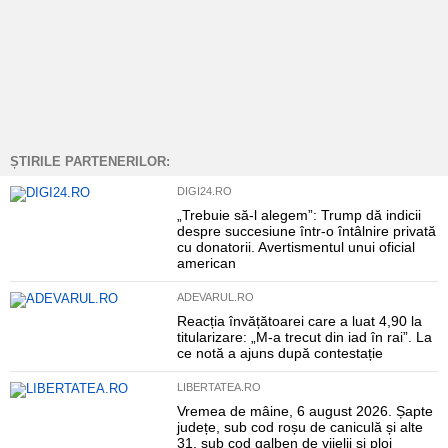
ȘTIRILE PARTENERILOR:
DIGI24.RO
„Trebuie să-l alegem”: Trump dă indicii
despre succesiune într-o întâlnire privată
cu donatorii. Avertismentul unui oficial
american
ADEVARUL.RO
Reacția învățătoarei care a luat 4,90 la
titularizare: „M-a trecut din iad în rai”. La
ce notă a ajuns după contestație
LIBERTATEA.RO
Vremea de mâine, 6 august 2026. Șapte
județe, sub cod roșu de caniculă și alte
31, sub cod galben de vijelii și ploi