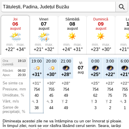
Joi
Vineri
Sâmbătă
Duminică
L
Vremea
06
07
08
09
în
august
august
august
august
au
Tătulești
Padina,
Județul
Buzău
min.
max.
min.
max.
min.
max.
min.
max.
min.
+22°
+34°
+21°
+32°
+24°
+31°
+23°
+30°
+21°
19:00
20:00
21:00
0:00
3:00
6:00
Ora
19:13
Vi
curentă
07
Răsărit:
06:02
aug
+31°
+30°
+28°
+25°
+22°
+21
Apus:
20:33
Se simte ca
+31°
+30°
+28°
+25°
+23°
+22°
Presiune, mm
754
755
754
754
754
755
Umiditate, %
40
45
49
62
75
75
Vânt, m/s
3
3
2
3
2
3
Șanse de
38
44
49
3
2
1
precipitații, %
Dimineața acestei zile ne va întâmpina cu un cer înnorat și ploaie.
În timpul zilei, norii se vor răsfira lăsând cerul senin. Seara, iarăși