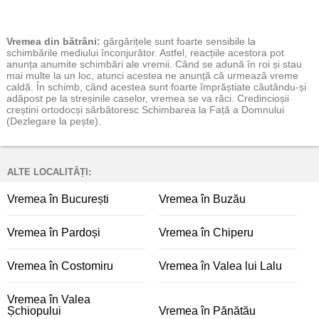
Vremea
din bătrâni:
gărgărițele sunt foarte sensibile la
schimbările mediului înconjurător. Astfel, reacțiile acestora pot
anunța anumite schimbări ale vremii. Când se adună în roi și stau
mai multe la un loc, atunci acestea ne anunță că urmează vreme
caldă. În schimb, când acestea sunt foarte împrăștiate căutându-și
adăpost pe la streșinile caselor, vremea se va răci. Credincioșii
creștini ortodocși sărbătoresc Schimbarea la Față a Domnului
(Dezlegare la pește).
ALTE LOCALITĂȚI:
Vremea în București
Vremea în Buzău
Vremea în Pardoși
Vremea în Chiperu
Vremea în Costomiru
Vremea în Valea lui Lalu
Vremea în Valea
Șchiopului
Vremea în Pănătău