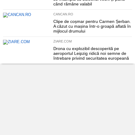
când rămâne valabil
CANCAN.RO
Clipe de coșmar pentru Carmen Șerban.
A căzut cu mașina într-o groapă aflată în
mijlocul drumului
ZIARE.COM
Drona cu explozibil descoperită pe
aeroportul Leipzig ridică noi semne de
întrebare privind securitatea europeană