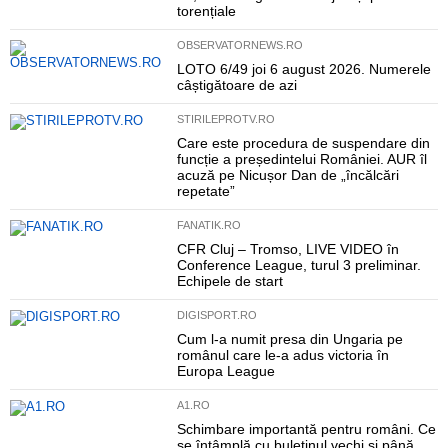
torențiale
OBSERVATORNEWS.RO
LOTO 6/49 joi 6 august 2026. Numerele
câștigătoare de azi
STIRILEPROTV.RO
Care este procedura de suspendare din
funcție a președintelui României. AUR îl
acuză pe Nicușor Dan de „încălcări
repetate”
FANATIK.RO
CFR Cluj – Tromso, LIVE VIDEO în
Conference League, turul 3 preliminar.
Echipele de start
DIGISPORT.RO
Cum l-a numit presa din Ungaria pe
românul care le-a adus victoria în
Europa League
A1.RO
Schimbare importantă pentru români. Ce
se întâmplă cu buletinul vechi și până